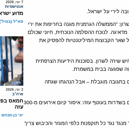
7 יוני, 2026
אנטישמיות
מדוע ישרא
סא"ל (במיל')
טות לשרון: "הממשלה הגרמנית מגנה בחריפות את ירי
איגה. לנוכח ההסלמה הנוכחית, חיוני שכולם
כל שאר הקבוצות המיליטנטיות להפסיק את
ס מכחיש שירה לשרון. בסוכנות הידיעות הצרפתית
טה שפגעה בבית במשמרת.
ם בתגובה מוגבלת – אבל הנהגתו שגתה
2 יוני, 2026
ארה"ב
חמאס בפאנ
עדכון 14:32: בעקבות ההסלמה: הנחיות מיוחדות לתושבים בשדרות בעוטף עזה: איסור קיום אירועים מ-300
עזה
יוני בן-מנחם
תעמוד מנגד נגד כל תוקפנות כלפי המגזר והכיבוש צריך