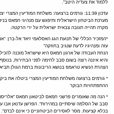
ללמוד את צעדיה היטב".
עדכון 11:39: גורמים ברצועה: משלחת המודיעין המ
מערכת הביטחון הישראלית ותיפגש עם מנהיגי חמאס בניסי
מקרה תהייה תגובה צבאית ישראלית על ירי הרקטה.
*המזכיר הכללי של תנועת הגג האסלאמי זיאד אל-ברן: "אנו
עזה ומנהיגיו לדעת שנגיב בחוזקה"
הנחת העבודה של ארגון חמאס היא שישראל מוכנה להכיל כ
והיא איננה רוצה בשום סבב לחימה לפני הבחירות, בנוסף
הצהרת הנשיא טראמפ בנושא הריבונות ברמת הגולן תביא ל
* גורמים ברצועה משלחת המודיעין המצרי ביטלה את ביקו
ההתפתחויות הבוקר
* הנה מה שאומרים פרשני חמאס לביטאון חמאס "אלריסא
סבב של הסלמה שיסתיים במהירות". הפרשן עדנאן אבו ע
בכלא קציעות. מסר לאסירים הביטחוניים כי אינם לבדם".