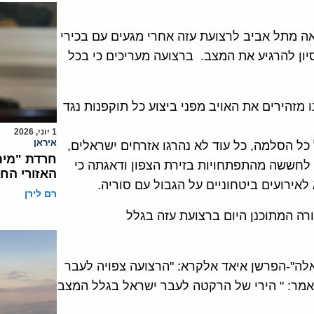
צרי יצאה מתל אביב לרצועת עזה אחרי מגעים עם בכירי
ון להרגיע את המצב. ברצועה מעריכים כי בכל
 מזהירים את האויב מפני ביצוע כל תוקפנות נגד
1 יוני, 2026
איראן
ל הסלמה, כל עוד לא נהרגו אזרחים ישראלים,
חרדת "מית
 לחששה מהתפתחויות בזירת הצפון ודאגתה כי
האזורי הח
אירועים ביטחוניים על הגבול עם סוריה.
רם לירן
רה המתוכנן היום ברצועת עזה בגלל
לה"-הפרשן איאד אלקרא: "הרצועה צפויה לעבר
אמר: " הירי של הרקטה לעבר ישראל בגלל המצב