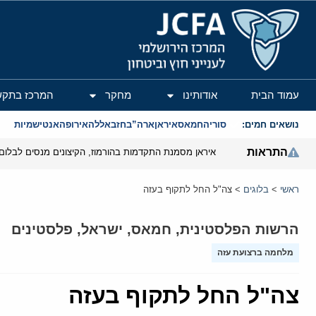
המרכז הירושלמי לענייני חוץ וביטחון
עמוד הבית
אודותינו
מחקר
המרכז בתקש
נושאים חמים:
סוריה
חמאס
איראן
ארה”ב
חזבאללה
אירופה
אנטישמיות
התראות
איראן מסמנת התקדמות בהורמוז, הקיצונים מנסים לבלום
ראשי
>
בלוגים
>
צה"ל החל לתקוף בעזה
הרשות הפלסטינית
,
חמאס
,
ישראל
,
פלסטינים
מלחמה ברצועת עזה
צה"ל החל לתקוף בעזה