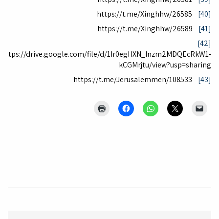
https://t.me/Xinghhw/26585
[40]
https://t.me/Xinghhw/26589
[41]
[42]
https://drive.google.com/file/d/1Ir0egHXN_Inzm2MDQEcRkW1-
kCGMrjtu/view?usp=sharing
https://t.me/Jerusalemmen/108533
[43]