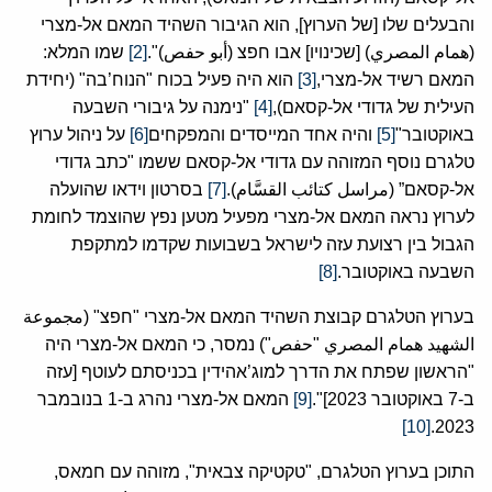
והבעלים שלו [של הערוץ], הוא הגיבור השהיד המאם אל-מצרי
(همام المصري) [שכינויו] אבו חפצ (أبو حفص)".
[2]
שמו המלא:
המאם רשיד אל-מצרי,
[3]
הוא היה פעיל בכוח "הנוח’בה" (יחידת
העילית של גדודי אל-קסאם),
[4]
"נימנה על גיבורי השבעה
באוקטובר"
[5]
והיה אחד המייסדים והמפקחים
[6]
על ניהול ערוץ
טלגרם נוסף המזוהה עם גדודי אל-קסאם ששמו "כתב גדודי
אל-קסאם” (مراسل كتائب القسَّام).
[7]
בסרטון וידאו שהועלה
לערוץ נראה המאם אל-מצרי מפעיל מטען נפץ שהוצמד לחומת
הגבול בין רצועת עזה לישראל בשבועות שקדמו למתקפת
השבעה באוקטובר.
[8]
בערוץ הטלגרם קבוצת השהיד המאם אל-מצרי "חפצ" (مجموعة
الشهيد همام المصري "حفص") נמסר, כי המאם אל-מצרי היה
"הראשון שפתח את הדרך למוג’אהידין בכניסתם לעוטף [עזה
ב-7 באוקטובר 2023]".
[9]
המאם אל-מצרי נהרג ב-1 בנובמבר
[10]
2023.
התוכן בערוץ הטלגרם, "טקטיקה צבאית", מזוהה עם חמאס,