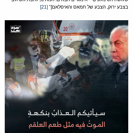
בצבע ירוק, הצבע של חמאס והאיסלאם]"
[21]