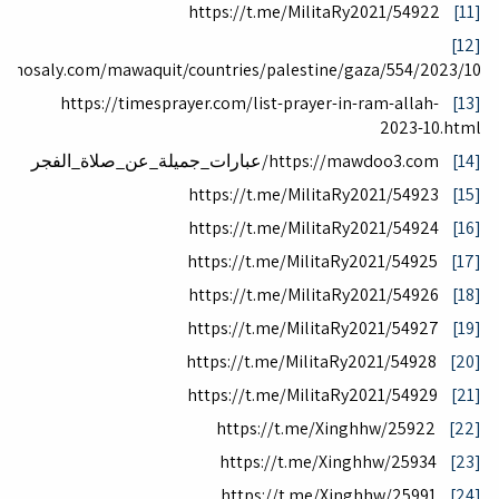
https://t.me/MilitaRy2021/54922
[11]
[12]
/almosaly.com/mawaquit/countries/palestine/gaza/554/2023/10
https://timesprayer.com/list-prayer-in-ram-allah-
[13]
2023-10.html
[14]
https://mawdoo3.com/عبارات_جميلة_عن_صلاة_الفجر
https://t.me/MilitaRy2021/54923
[15]
https://t.me/MilitaRy2021/54924
[16]
https://t.me/MilitaRy2021/54925
[17]
https://t.me/MilitaRy2021/54926
[18]
https://t.me/MilitaRy2021/54927
[19]
https://t.me/MilitaRy2021/54928
[20]
https://t.me/MilitaRy2021/54929
[21]
https://t.me/Xinghhw/25922
[22]
https://t.me/Xinghhw/25934
[23]
https://t.me/Xinghhw/25991
[24]