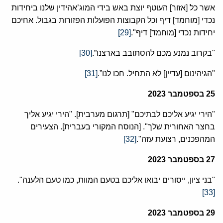
אשר כל [אזור] העוטף יוצת באש בידי המוג’אהידין שלנו ביחידות
נכדי [מוחמד] דיף וכל הקבוצות הפועלות הפזורות בגבול. אחיכם
יחידות נכדי [מוחמד] דיף".
[29]
"בקרוב נמנע מכם להסתובב בארצנו”.
[30]
"הגיהינום [עדיין] לא התחיל. חכו לנו”.
[31]
25
בספטמבר
2023
"הירי יגיע אליכם לבתיכם" [תרגום מערבית]. "הירי יגיע אליך
בחצר האחורית שלך". [הנוסח המקורי בעברית]. הצעירים
המהפכנים, רצועת עזה".
[32]
27
בספטמבר
2023
"בני ציון, ייסורים יבואו אליכם בטעם המוות, כמו טעם הלענה".
[33]
29
בספטמבר
2023