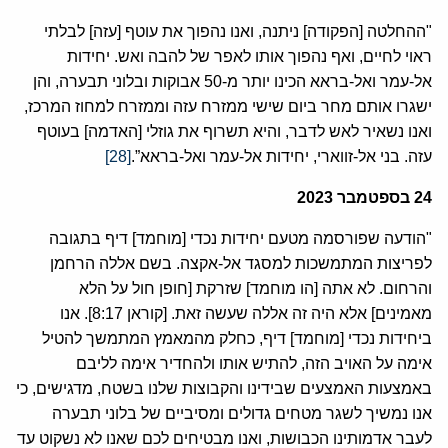
"ההחלטה [הפקודה] ניתנה, ואנו נהפוך את עוטף [עזה] לבלתי
ראוי לחיים, ואף נהפוך אותו לאפר של להבה ואש. יחידות
אל-עמר ואל-בראא הכינו יותר מ-50 אבוקות ובלוני תבערה, והן
ישגרו אותם מחר ביום שישי ממזרח עזה וממזרח למחוז המרכז,
ואנו נשאיר לאש לדבר, והיא תשרוף את גוזלי [האדמה] בעוטף
עזה. בני אל-זווארי, יחידות אל-עמר ואל-בראא”.
[28]
24
בספטמבר
2023
"הודעה שפורסמה מטעם יחידות נכדי [מוחמד] דיף בתגובה
לפריצות המתמשכות למסגד אל-אקצה. בשם אללה הרחמן
והרחום. לא אתה [הו מוחמד] שזרקת [חופן חול על הלא
מאמינים] אלא היה זה אללה שעשה זאת. [קוראן 8:17]. אנו
ביחידות נכדי [מוחמד] דיף, כחלק מהמאמץ המתמשך להטיל
אימה על האויב הזה, להתיש אותו ולהחדיר אימה לליבם
באמצעות האמצעים שבידינו והקבוצות שלנו בשטח, מדגישים, כי
אנו נמשיך לשגר מטחים גדולים ומסיביים של בלוני תבערה
לעבר אדמותינו הכבושות, ואנו מבטיחים לכם שאנו לא נשקוט עד