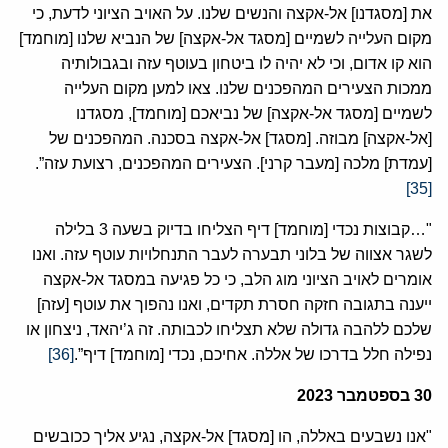
את [מסגדנו] אל-אקצה והנשים שלנו. על האויב הציוני לדעת, כי
מקום העלייה לשמיים [מסגד אל-אקצה] של הנביא שלנו [מוחמד]
הוא קו אדום, וכי לא יהיה לו ביטחון בעוטף עזה ובגבולותיה
ממכות הצעירים המהפכנים שלנו. צאו למען מקום העלייה
לשמיים [מסגד אל-אקצה] של נביאכם [מוחמד], מסגדנו
[אל-אקצה] מבוזה. [מסגד] אל-אקצה בסכנה. המהפכנים של
[עמדת] מלכה [מעבר קרני]. הצעירים המהפכנים, רצועת עזה”.
[35]
"…קבוצות נכדי [מוחמד] דיף הצליחו בדיוק בשעה 3 בלילה
לשגר אצווה של בלוני תבערה לעבר התנחלויות עוטף עזה. ואנו
אומרים לאויב הציוני מוג הלב, כי כל פגיעה במסגד אל-אקצה
ייענה בתגובה חזקה חסרת תקדים, ואנו נהפוך את עוטף [עזה]
שלכם ללהבה גדולה שלא תצליחו לכבותה. זה ג’יהאד, ניצחון או
נפילה חלל בדרכו של אללה. אחיכם, נכדי [מוחמד] דיף”.
[36]
30
בספטמבר
2023
"אנו נשבעים באללה, הו [מסגד] אל-אקצה, נגיע אליך ככובשים