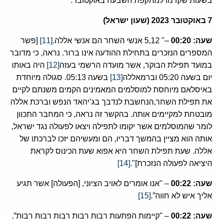
בשעות שקדמו למתקפת השבעה באוקטובר:
7
באוקטובר
2023
(שעון ישראל)
שעה:
00:20
–" 5,12 אנשי השחר הם אנשי אללה.
[11]
[פשר
המספרים הנזכרים בתחילת ההודעה אינו ברור. נראה, כי מדובר
במועד תפילת הבוקר, אשר מועדה הרשמי בעזה
[12]
היה באותו
יום בשעה 05:20 וברמאללה
[13]
בשעה 05:13. סגולה מיוחדת
באיסלאם מיוחסת למוסלמים המאמינים הקמים משנתם לקיים
את תפילת השחר,הנחשבת לנדבך בג’יהאד הנפש וברכת אללה
מובטחת למקיימים אותה. בהקשר זה נראה, כי המחבר התכוון
לומר שהמוסלמים אשר יקומו לתפילה ויצאו לפעולה נגד ישראל,
אותה הוא מציין בהמשך דבריו, הם ומעשיהם יזכו לברכתו של
אללה. שעת תפילת השחר היא אפוא שעת הכינוס לקראת
היציאה לפעולה הנזכרת]".
[14]
שעה:
00:22
– "אנו אומרים לאויב הציוני, [הפעולה] אשר תגיע
אליך איש לא חווה”.
[15]
שעה:
00:22
– "קיימות הפתעות רבות רבות רבות רבות רבות”.