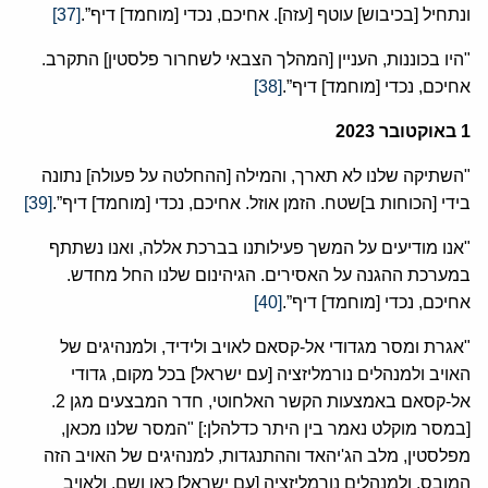
ונתחיל [בכיבוש] עוטף [עזה]. אחיכם, נכדי [מוחמד] דיף”.
[37]
"היו בכוננות, העניין [המהלך הצבאי לשחרור פלסטין] התקרב.
אחיכם, נכדי [מוחמד] דיף”.
[38]
1
באוקטובר
2023
"השתיקה שלנו לא תארך, והמילה [ההחלטה על פעולה] נתונה
בידי [הכוחות ב]שטח. הזמן אוזל. אחיכם, נכדי [מוחמד] דיף”.
[39]
"אנו מודיעים על המשך פעילותנו בברכת אללה, ואנו נשתתף
במערכת ההגנה על האסירים. הגיהינום שלנו החל מחדש.
אחיכם, נכדי [מוחמד] דיף”.
[40]
"אגרת ומסר מגדודי אל-קסאם לאויב ולידיד, ולמנהיגים של
האויב ולמנהלים נורמליזציה [עם ישראל] בכל מקום, גדודי
אל-קסאם באמצעות הקשר האלחוטי, חדר המבצעים מגן 2.
[במסר מוקלט נאמר בין היתר כדלהלן:] "המסר שלנו מכאן,
מפלסטין, מלב הג'יהאד וההתנגדות, למנהיגים של האויב הזה
המובס, ולמנהלים נורמליזציה [עם ישראל] כאן ושם, ולאויב