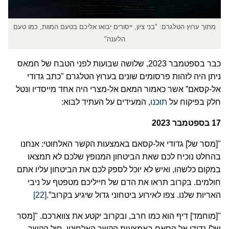
מתוך ערוץ הטלגרם: "בני ציון, ייסורים יבואו אליכם בטעם המוות, כמו טעם
הלענה"
כבר בספטמבר 2023, שלושה שבועות לפני הטבח של חמאס
ניתן היה לזהות פרסומים שונים בערוץ הטלגרם "כתב גדודי
אל-קסאם” אשר כאמור המאם אל-מצרי היה אחד מייסדיו ונטל
חלק בפיקוח על
תוכנו
, המעידים על העתיד לבוא:
17
בספטמבר
2023
"[מסר של] גדודי אל-קסאם באמצעות הקשר האלחוטי: אנחנו
בהחלט נוכיח לכם שאת הביטחון המנופץ שלכם לא תמצאו
במקום כלשהו, ואיש לא יוכל לספק לכם את הביטחון עליו אתם
חולמים. בקרוב תראו את הדם של חייליכם מטפטף על ניבי
האריות שלנו. צפו לאירוע ביטחוני גדול שיגיע בקרוב”.
[22]
"[מוחמד] דיף הוא כמו חרב, ובקרוב יקטע את צווארכם. "[מסר
של] גדודי אל-קסאם באמצעות הקשר האלחוטי. חיל הקשר.