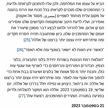
הביא על עצמו את המלחמה, ולכן עליו להתכונן לקראתה ולדעת,
כי המהפכנים שלנו מוכנים לקראתו בכל הכוח ועוז הרוח בהגנה
על מקום עלית מוחמד לשמיים [مسرى, מסגד אל-אקצה],
ואסירינו, ועליו לדעת היטב שהמקומות הקדושים שלנו ואסירינו
הם קו אדום, ואל להרהר ולהעז לבצע דבר מסוכן שיעורר את
זעמם של המהפכנים שלנו, כיוון שהתגובה תהיה חסרת תקדים.
ומה שיתרחש יהיה עצום יותר ברצונו של אללה”.
[25]
"כאשר יגיע האות לא יישאר בעוטף עזה אלא האפר”.
[26]
"העלאת רמת הכוננות בשורות יחידת בלוני התבערה, בלוני
הנפץ, הכדורים הפורחים והרחפנים כדי לשרוף את עוטף עזה
כולו, והכנת יותר מ-50 אצוות של בלונים ושיגורם בבת אחת כדי
להפוך את עוטף עזה לאפר. ומה שיתרחש יהיה עצום יותר ברצונו
של אללה. זה ג’יהאד, ניצחון או נפילה חלל בדרכו של אללה. יום
שלישי, 19 בספטמבר 2023. אללה הוא המקור להצלחה ולדיוק
בפגיעה במטרה. הצעירים המהפכנים, רצועת עזה”.
[27]
21
בספטמבר
2023