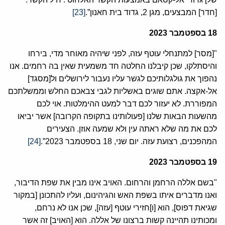
[חדר] המבצעים, מגן 2, גדוד בית חאנון”.
[23]
18
בספטמבר
2023
"[מסר] למתנחלי עוטף עזה, לפני שיהיה מאוחר מדי, בירחו
והיסתלקו, שכן קיבלנו החלטה חד משמעית שאין בה רחמים. אנו
נהפוך את גולגלותיכם לגשר עליו נעבור לירושלים ול[מסגד]
אל-אקצה. אתם שוגים באשליות לגבי צבאכם החלש וממשלתכם
המפוררת. לא יעזור לכם דבר למעט ההימלטות. אוי לכם
מהשעות הבאות שלנו [פעולותינו בתקופה הקרובה] אשר יביאו
לכם את מה שלא ראתה עין ולא שמעה אוזן. הצעירים
המהפכנים, רצועת עזה. יום שני, 18 בספטמבר 2023”.
[24]
19
בספטמבר
2023
"בשם אללה הרחמן והרחום. האויב אינו מבין את שפת הדיבור,
ואנו מדברים איתו בשפת האש והגיהינום, ועליו להתכונן [במקור
שגיאת דפוס], הוא [ו]חזירי עוטף [עזה], שכן אנו לא נרחם,
ומכותינו תהיינה קשות ברצונו של אללה. הוא [האויב] זה אשר