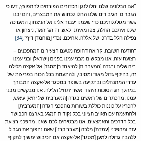
"אם הבלונים שלנו יחלו לנגן והכדורים הפורחים להתפוצץ, דעו כי
הגברים והגיבורים שלנו החלו לכתוש את המבצרים, והם יבנו
גשר מגולגלותיכם כדי שעמנו יעבור אלינו אל הניצחון. המערכה
שלנו איתכם החלה, צפו מאיתנו לאש. זה הג’יהאד, ניצחון או
נפילה חלל בדרכו של אללה. אחיכם, נכדי [מוחמד] דיף”.
[34]
"הודעה חשובה. קריאה דחופה מטעם הצעירים המהפכנים –
רצועת עזה. אנו מבקשים מבני עמנו בפנים [ישראל] ובני עמנו
בירושלים ובגדה [המערבית] להיאחז ב[מסגד] אל-אקצה מלילה
זה, בהיקף גדול מאוד ומסיבי, ולהתעמת בכל הכוח בפריצות של
עדרי המתנחלים ובתקיעה בשופר במסגד אל-אקצה המבורך
במהלך חג הסוכות היהודי אשר יתחיל הלילה. אנו מבקשים מבני
עמנו, מהכתרים של ראשינו בגדה [המערבית של יחיא] עיאש,
להכריז על כוננות כוללת בשורות מהפכני הגדה [המערבית]
ולהתעמת עם האויב הציוני בכל נקודות המגע בארצנו הכבושה
בכל הדרכים והאמצעים. אנו מבטיחים לכם שאנו, מהפכני רצועת
עזה ומהפכני [עמדת] מלכה [מעבר קרני] שאנו נהפוך את הגבול
ללהבה גדולה למען [מסגד] אל-אקצה אם הכיבוש ימשיך לתקוף