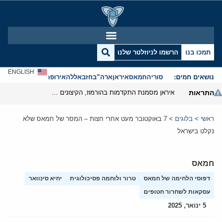
תמכו בנו
הרשמו לניוזלטר שלנו
ENGLISH
נושאים חמים:
סוריה
חמאס
איראן
ארה”ב
חזבאללה
אירופה
אנטישמיות
התראות
איראן מסמנת התקדמות בהורמוז, הקיצונים מנסים לבלום
ראשי
>
בלוגים
>
7 באוקטובר מעט אחרי חצות – המסר של חמאס שלא
נקלט בישראל
חמאס
דפוסי הלחימה של חמאס
טרור ולוחמה פסיכולוגית
יחיא סינוואר
עסקאות לשחרור חטופים
5 ינואר, 2025