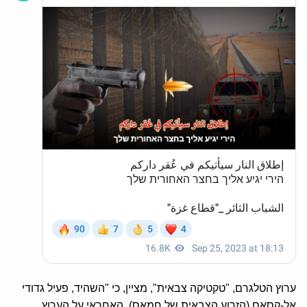
ערוץ הטלגרם, "טקטיקה צבאית", מציין, כי "השהיד, פעיל גדודי
אל-קסאם (הזרוע הצבאית של חמאס), האחראי על הערוץ