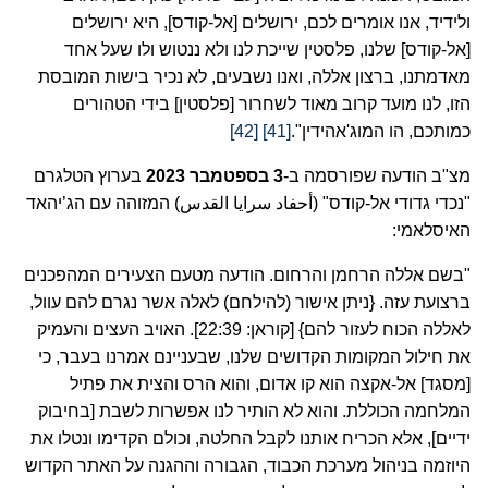
ולידיד, אנו אומרים לכם, ירושלים [אל-קודס], היא ירושלים
[אל-קודס] שלנו, פלסטין שייכת לנו ולא ננטוש ולו שעל אחד
מאדמתנו, ברצון אללה, ואנו נשבעים, לא נכיר בישות המובסת
הזו, לנו מועד קרוב מאוד לשחרור [פלסטין] בידי הטהורים
כמותכם, הו המוג'אהידין".
[41]
[42]
מצ"ב הודעה שפורסמה ב-
3
בספטמבר
2023
בערוץ הטלגרם
"נכדי גדודי אל-קודס" (أحفاد سرايا القدس) המזוהה עם הג’יהאד
האיסלאמי:
"בשם אללה הרחמן והרחום. הודעה מטעם הצעירים המהפכנים
ברצועת עזה. {ניתן אישור (להילחם) לאלה אשר נגרם להם עוול,
לאללה הכוח לעזור להם} [קוראן: 22:39]. האויב העצים והעמיק
את חילול המקומות הקדושים שלנו, שבעניינם אמרנו בעבר, כי
[מסגד] אל-אקצה הוא קו אדום, והוא הרס והצית את פתיל
המלחמה הכוללת. והוא לא הותיר לנו אפשרות לשבת [בחיבוק
ידיים], אלא הכריח אותנו לקבל החלטה, וכולם הקדימו ונטלו את
היוזמה בניהול מערכת הכבוד, הגבורה וההגנה על האתר הקדוש