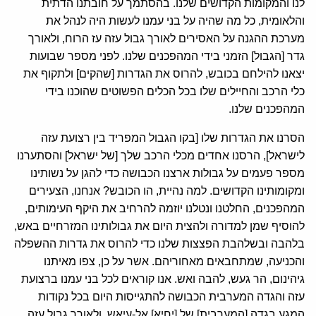
לנו והמקומות הקדושים שלנו. בהסתמך על חובתנו הדתית
והלאומית, כל מה שהיה על בני עמנו לעשות היה לנהל את
מערכת ההגנה על האסירים לאורך גבול עזה עז הרוח, ולאורך
גדר [הגבול] הזמני בידי המהפכנים שלנו. לפני מספר שבועות
יצאנו להילחם בכובש, להרוס את הגדרות [שהקים] ולתקוף את
כלי הרכב והחיילים שלו בכל הכלים הפשוטים שהוכנו בידי
המהפכנים שלנו.
הסרנו את הגדרות שלו [בקו הגבול המפריד בין רצועת עזה
לישראל], הרסנו אחדים מכלי הרכב שלך [של ישראל] והסתערנו
מספר פעמים על גבולות ארצנו הכבושה כדי להגן על נשותינו
ומקומותינו הקדושים. למה נהיית, הו הכובש? אנחנו, הצעירים
המהפכנים, החלטנו ונטלנו יוזמה להרחיב את היקף העימותים,
להוסיף שמן למדורה ולהצית היום את גבולותינו המזרחיים באש,
בלהבה ובשלהבת הפצצות שלנו כדי להרוס את גדרות ההשפלה
והכניעה, שמתחבאים מאחוריהם. אשר על כן, צפו מאיתנו
גיהינום, הר געש, להבה ואש. אנו קוראים לכל בני עמנו ברצועת
עזה והגדה המערבית הכבושה להתגייסות היום בכל נקודות
המגע בגדה [המערבית] של [יחיא] אל-עיאש, ולאורך גבול עזה