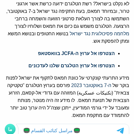
לא נקלט בישראל? רשת הטלגרם ידועה כרשת אשר ארגוני
טרור, ובמיוחד חמאס, בעת התקיפה נגד ישראל ב-7 באוקטובר,
השתמשו בה לצורך העלאת סרטוני הזוועה והשמחה ברחבי
הרצועה. הטלגרם משמש גם כיום את חמאס ושלוחיו לצורך
מלחמה פסיכולוגית נגד ישראל
בנושא החטופים ובנושא המשא
ומתן להפסקת אש.
הצטרפו אל ערוץ ה-JCFA בוואסטאפ
הצטרפו אל ערוץ הטלגרם שלנו לעדכונים
מידע התרעתי קונקרטי על כוונת חמאס לתקוף את ישראל לפנות
בוקר של
ה-7 באוקטובר 2023
פורסם בערוץ הטלגרם "טקטיקה
צבאית" (تكتيكات عسكرية) המזוהה עם גדודי אל-קסאם, הזרוע
הצבאית של תנועת חמאס. לו מידע זה היה מנוטר, מנותח
ומעובד על ידי גורמי המודיעין, ייתכן שצה"ל היה ערוך טוב יותר
להתמודד עם מתקפת חמאס.