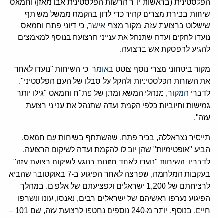
הפלסטינית (בראשות יו"ר הרשות הפלסטינית אבו מאזן) וחמאס
שיחות בבירת מצרים קהיר כדי לדון בהקמת ממשל משותף
שישלוט ברצועת עזה. מקור מצרי ‏
‏אישר,‏
‏ כי דיוני פתח וחמאס
נועדו להקים ועדה שתנהל את ענייני הרצועה בנוסף למאמצים
להגיע להפסקת אש ברצועה.‏
‏מקור ביטחוני מצרי נוסף צוטט ‏
‏באומרו‏
‏ כי השיחות "נועדו לאחד
את השורות הפלסטיניות ולהקל על סבלו של העם הפלסטיני".
לדברי ‏
‏המקור‏
‏, מנהלי המשא ומתן של פת"ח וחמאס "גילו יותר
גמישות וחיוביות כלפי הקמת ועדה שתנהל את ענייני רצועת
עזה".‏
‏תייסיר נצראללה, בכיר פתח, שהשתתף בשיחות עם חמאס,
הביע "אופטימיות" שהן יובילו להקמת ועדה לשיקום הרצועה.
לדבריו, השיחות "נועדו לאחד חזונות בנוגע לשיקום רצועת עזה"
בעקבות המלחמה, שפרצה לאחר הפיגוע ב-7 באוקטובר שהביא
לרציחתם של 1,200 ישראלים ולפציעתם של אלפים. במהלך
הפיגוע נערפו ראשיהם של ישראלים רבים, נאנסו, עונו ונשרפו
חיים. בנוסף, יותר מ-240 נוספים נחטפו לרצועת עזה, שם 101 –