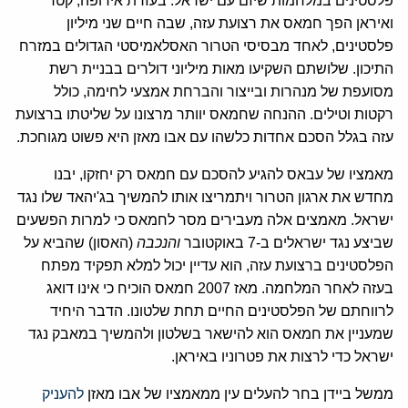
פלסטינים במלחמות שיזם עם ישראל. בעזרת ‏‏אירופה‏‏, ‏‏קטר‏‏
‏‏ואיראן‏‏ הפך חמאס את רצועת עזה, שבה חיים שני מיליון
פלסטינים, לאחד מבסיסי הטרור האסלאמיסטי הגדולים במזרח
התיכון. שלושתם השקיעו מאות מיליוני דולרים בבניית רשת
מסועפת של מנהרות ובייצור והברחת אמצעי לחימה, כולל
רקטות וטילים. ההנחה שחמאס יוותר מרצונו על שליטתו ברצועת
עזה בגלל הסכם אחדות כלשהו עם אבו מאזן היא פשוט מגוחכת.‏
‏מאמציו של עבאס להגיע להסכם עם חמאס רק יחזקו, יבנו
מחדש את ארגון הטרור ויתמריצו אותו להמשיך בג'יהאד שלו נגד
ישראל. מאמצים אלה מעבירים מסר לחמאס כי למרות הפשעים
שביצע נגד ישראלים ב-7 באוקטובר ‏
‏והנכבה‏
‏ (האסון) שהביא על
הפלסטינים ברצועת עזה, הוא עדיין יכול למלא תפקיד מפתח
בעזה לאחר המלחמה. מאז 2007 חמאס הוכיח כי אינו דואג
לרווחתם של הפלסטינים החיים תחת שלטונו. הדבר היחיד
שמעניין את חמאס הוא להישאר בשלטון ולהמשיך במאבק נגד
ישראל כדי לרצות את פטרוניו באיראן.‏
‏ממשל ביידן בחר להעלים עין ממאמציו של אבו מאזן
להעניק