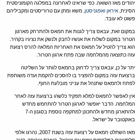
יהודים מאז השואה. כפי שראינו לאחרונה במפלגה הקומוניסטית
הסינית, ‏
‏איראן‏
‏ ‏
‏ואפגניסטן‏
‏, משא ומתן עם טרוריסטים ומקביליהם
פשוט לא עובד.‏
‏במקום זאת, עבאס צריך לגנות את חמאס ולהתרחק מארגון
הטרור במקום לשלוח את אנשיו לחבק ולנשק את נציגיו בקהיר.
הוא צריך להטיל על חמאס את האחריות המלאה להרס רצועת
עזה כתוצאה מהמלחמה שבה פתח ארגון הטרור.‏
‏יתר על כן, עבאס צריך לדחוק בחמאס לוותר על השליטה
ברצועת עזה במקום להפציר בו להסכים להקמת ועדה משותפת
לפתח ולחמאס שתנהל את ענייני מובלעת החוף.‏
‏אין לאפשר לחמאס למלא תפקיד כלשהו ברצועת עזה לאחר
המלחמה. הדבר יאפשר לארגון הטרור להתחמש מחדש
ולהתארגן מחדש ולהתכונן למתקפה נוספת בסגנון ה-7
באוקטובר על ישראל.‏
‏מאז השתלט חמאס על רצועת עזה בשנת 2007, נהרגו אלפי