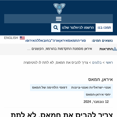
תמכו בנו
הרשמו לניוזלטר שלנו
ENGLISH
נושאים חמים:
סוריה
חמאס
איראן
ארה”ב
חזבאללה
אירופה
אנטישמיות
התראות
איראן מסמנת התקדמות בהורמוז, הקיצונים מנסים לבלום
ראשי
>
בלוגים
>
צריך להביס את חמאס, לא לתת לו לגיטימציה
איראן
,
חמאס
אנטי-ישראליות ואנטי-ציונות
דפוסי הלחימה של חמאס
יחסי איראן-חמאס
12 נובמבר, 2024
צריך להביס את חמאס, לא לתת