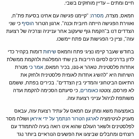
חיים ומתים – עדיין מוחזקים בשבי.‏
‏חמאס, מצדה, ‏
‏מסרה‏
‏: "קיימנו פגישה עם אחינו בסיעת פת"ח,
ואווירת הפגישה הייתה חיובית וכנה". ארגון הטרור ‏
‏הוסיף‏
‏ כי שני
הצדדים דנו ב"הקמת גוף שיעקוב אחר ענייניה וצרכיה של רצועת
עזה", וציין כי הפגישות עם פתח יימשכו.‏
‏בחודש שעבר קיימו נציגי פתח וחמאס ‏
‏שיחות‏
‏ דומות בקהיר כדי
לדון בדרכים לסיום היריבות בין שתי המפלגות ולהקמת ממשלת
אחדות פלסטינית. טאהר א-נונו, בכיר חמאס, ‏
‏אמר כי‏
‏ מטרת
השיחות היא "להשיג אחדות לאומית פלסטינית ולחזק את
התיאום הביטחוני והמדיני בין הצדדים". בכירים בפתח, ששמם
לא פורסם, צוטטו ‏
‏כאומרים,‏
‏ כי סיעתם הסכימה להקמת ועדה
משותפת לניהול ענייני רצועת עזה.‏
‏באמצעות משא ומתן עם חמאס על עתיד רצועת עזה, עבאס
מעניק לגיטימציה
לארגון הטרור הנתמך על ידי איראן
ושולח מסר
לפלסטינים ולשאר העולם שהוא אינו רואה בעיה להתמודד עם
רוצחים ומחבלים שביצעו את הפשעים הנוראיים ביותר נגד