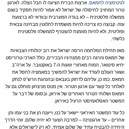
לגיטימציה לחמאס
. ארצות הברית הציעה לו חבל הצלה. לארגון
טרור המחויב לחיסולה של ישראל לא אמור להיות תפקיד בשום
ממשלה פלסטינית – לא בגדה המערבית ובוודאי לא ברצועת
עזה. קבוצה כזו צריכה להיות מושמדת לחלוטין מבחינה צבאית
ופוליטית, ולא להיות מוזמנת להצטרף לממשלה פלסטינית
כלשהי.‏
‏מאז תחילת המלחמה הרסה ישראל את רוב יכולותיו הצבאיות
של חמאס והרגה רבים ממנהיגיו הבכירים, כולל הארכי-טרוריסט
יחיא סינוואר, המוח מאחורי זוועות ה-7 באוקטובר. על ארה"ב
ושאר העולם לעודד את ישראל להמשיך במאמציה לחסל את
חמאס. כמו כן, עליהם לדחוק בעבאס ובהנהגת הרש"פ לנתק
לאלתר כל קשר עם ארגון הטרור. אין מנוס מניצחון מוחלט גם על
חמאס ושלוחי הטרור האחרים של איראן, ובסופו של דבר על
המשטר האסלאמיסטי הרעיל באיראן.‏
‏כל עוד המשטר האיראני יישאר על כנו, וייענה הן את בני עמו והן
אחרים – עד ארגנטינה – למרבה הצער לא יהיה שלום. זוהי הדרך
היחידה להבטיח עתיד של שלום אמיתי, לא רק לישראלים אלא