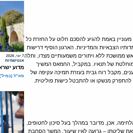
 מעוניין באמת להגיע להסכם חלוט על החזרת כל
יו הצבאיות והמדיניות. הארגון הוסיף דרישות
ש ממושכת ללא ויתורים משמעותיים מצדו, ותלה
7 יוני, 2026
אנטישמיות
מוחלטת של תנאיו. במקביל, החמאס המשיך
מדוע ישרא
נים, מקבל רוח גבית בעזרת תמיכה עקיפה של
סא"ל (במיל')
 להתפרק מנשקו או להתבטל כישות פוליטית.
ימה. אכן, מדובר במהלך בעל סיכון לחטופים,
ת שליטתו – גרועה לאין שיעור. המשך הסחבת