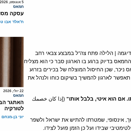
5 אוגוסט, 2026
חמאס
עסקה מסוכ
ח'אלד אבו ט
דיגמה | הלילה פתח צה"ל במבצע צבאי רחב
חמאס בדיוק ברגע בו הארגון סבר כי הוא מצליח
יכר, שכן החיסול המוצלח של בכירים בזרוע
תאפשר לארגון להמשיך בשיקום כוחו ולנהל את
22 יולי, 2026
חמאס
. אם הוא איטי, בלבל אותו"
(إذا كان خصمك
האתגר הבא
לטורקיה
יוני בן-מנחם
ך, אינסופי, שמטרתו להתיש את ישראל ולשפר
מטיבי שבידו ועל כן הזמן פועל לצידו.