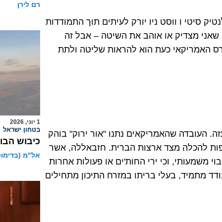
רם לירן
בכוח דיירים, באטלנטיק סיטי ו ווסט ניו יורק לעיתים תוך התמודדות
 שאני מצדיק או אוהב את השיטה – אבל זה
טרס האמריקאי כעת הוא להראות שליטה ולתת
1 יוני, 2026
בטחון ישראל
. העובדה שהאמריקאים נתנו "אור ירוק" בוהק
כיבוש הבו
צפות להכלה מצד ארצות הברית. חזבאללה, אשר
אל"מ (בדימוס)
י משמעותי, וכי ירי החות'ים או פעולות אחרות
ד מתמיד, בעלי בריתו במזרח התיכון מתחילים