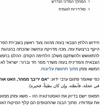
המהלך המדיני הנדרש
סולידריות לאומית
חידוש הלחץ הצבאי בעזה מהווה צעד ראשון בשבירת הפר
היקף ברצועת עזה, מכה מדויקת ונחושה שהכתה בהנהגת ה
להתאושש ולהשתקם משלב הלחימה הקודם. ההלם בחמאס נ
הצבאית והמדינית בעזה משדר מסר חד וברור: ישראל לא 
המשא ומתן
מתוך תחושת עליונות
.
כפי שאומר פתגם ערבי ידוע:
"
אם יריבך ממהר, האט אותו
في عجلة، فأبطئه. وإن كان بطيئاً، فحيره).
חמאס יישם בדיוק את האסטרטגיה הזו – משא ומתן ממוש
את עמדותיו. מתוך הבנה שהחטופים הם קלף המיקוח האולטי