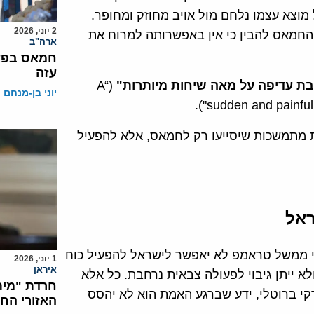
מוצא עצמו נלחם מול אויב מחוזק ומחופר.
2 יוני, 2026
החמאס להבין כי אין באפשרותה למרוח את
ארה"ב
חמאס בפאנ
עזה
ת עדיפה על מאה שיחות מיותרות"
(“A
יוני בן-מנחם
sudden and painful 
ת מתמשכות שיסייעו רק לחמאס, אלא להפעיל
ראל
כי ממשל טראמפ לא יאפשר לישראל להפעיל כוח
1 יוני, 2026
איראן
א ייתן גיבוי לפעולה צבאית נרחבת. כל אלא
חרדת "מית
רקי ברוטלי, ידע שברגע האמת הוא לא יהסס
האזורי הח