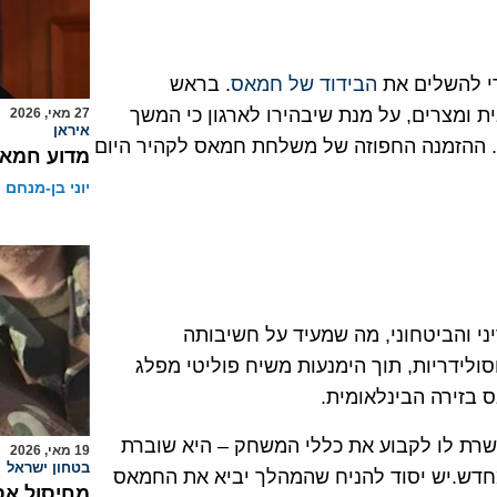
די להשלים את
הבידוד של חמאס
. בראש
ת ומצרים, על מנת שיבהירו לארגון כי המשך
27 מאי, 2026
איראן
ט. ההזמנה החפוזה של משלחת חמאס לקהיר היום
מדוע חמאס
יוני בן-מנחם
 והביטחוני, מה שמעיד על חשיבותה
ולידריות, תוך הימנעות משיח פוליטי מפלג
בזירה הבינלאומית.
שרת לו לקבוע את כללי המשחק – היא שוברת
19 מאי, 2026
בטחון ישראל
חדש.יש יסוד להניח שהמהלך יביא את החמאס
מחיסול אס