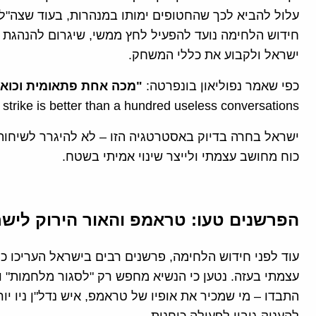
עלול להביא לכך שהחטופים ימותו במנהרות, בעוד שצה"ל 
חידוש הלחימה נועד להפעיל לחץ ממשי, שיגרום להנהגת 
ישראל ולקבוע את כללי המשחק.
כפי שאמר נפוליאון בונפרטה:
"
מכה אחת פתאומית וכואב
strike is better than a hundred useless conversations").
ישראל בחרה בדיוק באסטרטגיה הזו – לא להיגרר לשיחו
כוח מחושב עצמתי ולייצר שינוי אמיתי בשטח.
הפרשנים טעו: טראמפ והאור הירוק ליש
עוד לפני חידוש הלחימה, פרשנים רבים בישראל העריכו 
עצמתי בעזה. נטען כי הנשיא מחפש רק "לסגור מלחמות" ול
התבדו – מי שמכיר את אופיו של טראמפ, איש נדל"ן ניו יו