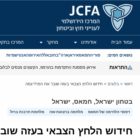
המרכז הירושלמי לענייני חוץ וביטחון
עמוד הבית
אודותינו
מחקר
המרכז בתקש
נושאים חמים:
סוריה
חמאס
איראן
ארה”ב
חזבאללה
אירופה
אנטישמיות
התראות
איראן מסמנת התקדמות בהורמוז, הקיצונים מנסים לבלום
ראשי
>
בלוגים
>
חידוש הלחץ הצבאי בעזה שובר את הפרדיגמה
בטחון ישראל
,
חמאס
,
ישראל
דפוסי הלחימה של חמאס
מלחמה ברצועת עזה
מלחמת חרבות ברזל
חידוש הלחץ הצבאי בעזה שוב