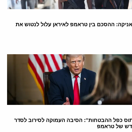
יקה: ההסכם בין טראמפ לאיראן עלול לנטוש את
וס כפל ההבטחות": הסיבה העמוקה לסירוב לסדר
דש של טראמפ