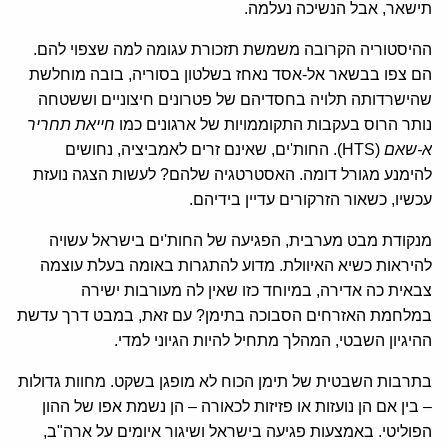
תישאר, אבל הנשיכה נעלמה.
ההיסטוריה הקרובה משמשת תזכורת עגומה למה שצפוי להם.
הם צפו בבשאר אל-אסד נאחז בשלטון בסוריה, בובה מוחלשת
שהישרדותה תלויה בחסדיהם של פטרונים חיצוניים וששטחה
נותר הרוס בעקבות התקוממויות של ארגונים כמו
חייאת תחריר
א-שאם
(HTS). החות'ים, שאינם זרים לאמביציה, נחושים
להימנע מגורל דומה. האסטרטגיה שלהם? לעשות הצגה נועזת
עכשיו, כשאור הזרקורים עדיין בידיהם.
מנקודת מבט מערבית, הפגיעה של החות'ים בישראל עשויה
להיראות כשיא האיוולת. מדוע להתגרות באומה בעלת עוצמה
צבאית כה אדירה, במיוחד כזו שאין לה מעורבות ישירה
במלחמת האזרחים הסבוכה בתימן? עם זאת, במבט דרך עדשת
ההיגיון השבטי, המהלך מתחיל להיות הגיוני למדי.
בתרבות השבטית של תימן הכוח לא מופגן בשקט. מחוות גדולות
– בין אם הן נועזות או פזיזות לכאורה – הן נשמת אפו של ההון
הפוליטי. באמצעות פגיעה בישראל ושיגור איומים על ארה"ב,