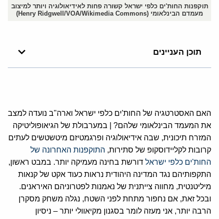
תוקפנות החות'ים כלפי ישראל קשורה פחות לאידיאולוגיה ויותר למיצוב
מעמדם הבינלאומי (Henry Ridgwell/VOA/Wikimedia Commons)
תוכן העניינים
האם האסטרטגיה של החות'ים כלפי ישראל וארה"ב נועדה למצב
את המעמד הבינלאומי שלהם? | במערבולת של הגיאופוליטיקה
המזרח תיכונית, שבה אידיאולוגיה ופרגמטיזם מיטשטשים לעתים
קרובות לקליידוסקופ של סתירות,
התוקפנות האחרונה של
החות'ים כלפי ישראל
דורשת בחינה מעמיקה יותר. במבט ראשון,
התקפותיהם נגד המדינה היהודית נראות כעוד אקט של קנאות
מיליטנטית, מחווה צייתנית של נאמנות לפטרוניהם האיראנים.
ובכל זאת, אם נחפור מתחת לפני השטח, נגלה משחק מסקרן
הרבה יותר, אני מעזה לומר בסגנון מקיאוולי יותר – ניסיון