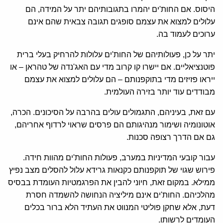
היסוס. אם החות'ים יהמרו בתגובותיהם יתר על המידה, הם
עלולים למצוא את עצמם סופגים תגובה צבאית שהם אינם
ערוכים לעמוד בה.
יתר על כן, פעולותיהם של החות'ים עלולות להרחיק בעלי ברית
פוטנציאליים. אם יישרו קו קרוב מדי עם האג'נדה של טהראן – או
ייראו פזיזים מדי בתוקפנותם – הם עלולים למצוא את עצמם
מבודדים עוד יותר בזירה העולמית.
עם זאת, בעיניהם, התגמולים עולים בהרבה על הסיכונים. הכרה,
אוטונומיה ושימור מנהיגותם הם פרסים שראוי לרדוף אחריהם,
גם אם הדרך רצופה סכנות.
עבור קובעי המדיניות במערב, פעולות החות'ים מהוות חידה.
פירוש שגוי של תוקפנותם כקנאות גרידא עלול להסלים מצב נפיץ
ממילא. במקום זאת, חיוני להבין את הפרגמטיות העומדת בבסיס
מהלכיהם. החות'ים אינם מיליציה הנחושה להשמדה חסרת
דעת, אלא שחקן פוליטי המנווט את העתיד הלא ברור בכלים
העומדים לרשותו.