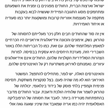
ישראל וארצות הברית, החות'ים מפגינים בו זמנית את השפעתם
ומתחמקים מסוג התגובה המיידית שעשויה לבוא בעקבות
מתקפה על מעצמות אזוריות קרובות ומושקעות יותר כמו סעודיה
או איחוד האמירויות.
אין זה סוד שהחות'ים חבים חלק ניכר מעלייתם לחסותה של
טהראן. נשק, אימונים והכוונה אידיאולוגית איראניים היו הכרחיים
למאמץ המלחמתי שלהם. עם זאת, כמו כל הבריתות הללו באזור
השברירי הזה, מערכת היחסים היא עסקית בבסיסה. למרות
הצהרות הסולידריות הקולניות שלהם, החות'ים אינם אידיאולוגים
עיוורים. נאמנותם לאיראן משתרעת רק על האינטרסים שלהם.
והאינטרסים האלה, יש לומר, מתחילים להתפצל. המשטר
האיראני הוא לא מה שהיה פעם. בצל סנקציות משתקות, תסיסה
פנימית וקמפיין בלתי פוסק של בידוד בינלאומי, יכולתה של
טהראן לשמר את שלוחיה הולכת ודועכת. עבור החות'ים מדובר
בהתפתחות מטרידה ביותר. לאבד את חסותה של הרפובליקה
האסלאמית יהיה כמו אריה שמאבד את שיניו: שאגה גאה אולי