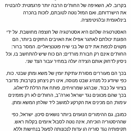
בקרוב. לא, השאיפה של החות'ים הרבה יותר פרגמטית: להבטיח
את הישרדותם, ואם המזל נוטה לטובתם, לזכות בהכרה
בינלאומית ובלגיטימציה.
האסטרטגיה שלהם היא אסטרטגיה של חוצפה מחושבת. על ידי
הפגנת יכולתם לאתגר אפילו את האויבים החזקים ביותר, הם
מקווים לכפות את ידם של בני שיח פוטנציאליים. המסר ברור:
החות'ים אינם רק חבורת מורדים; הם כוח שיש להתחשב בו, וכל
ניסיון לדחוק אותם הצידה יעלה במחיר עבור הצד שני.
בכך הם מעוררים מסורת עתיקת יומין של משא ומתן שבטי. כוח,
כפי שיודע כל מנהיג שבט מנוסה, אינו רק ניצחון בקרבות; מדובר
בציווי על כבוד, שברגע שמרוויחים, פותח את הדלת לדיאלוג.
בכך שהם מכוונים נגד ישראל וארה"ב, החות'ים לא רק מזמינים
עימות; הם מכינים את הקרקע למושב ליד שולחן המשא ומתן.
כמובן, גם ההימורים הנועזים ביותר נושאים סיכון. ישראל, כפי
שההיסטוריה הוכיחה, אינה נוטה לסבול איומים בקלות ראש.
תקיפותיה נגד סוריה הן עדות לנכונותה לפעול בנחישות וללא