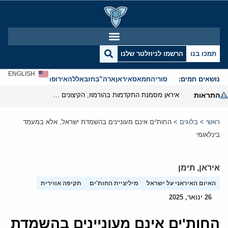
תמכו בנו
הרשמו לניוזלטר שלנו
ENGLISH
נושאים חמים:
סוריה
חמאס
איראן
ארה”ב
חזבאללה
אירופה
אנטישמיות
התראות
איראן מסמנת התקדמות בהורמוז, הקיצונים מנסים לבלום
ראשי
>
בלוגים
>
החות'ים אינם מעוניינים בהשמדת ישראל, אלא במעמד
בינלאומי
איראן
,
תימן
האיום האיראני על ישראל
מיליציית החות'ים
תקיפה אווירית
26 ינואר, 2025
החות'ים אינם מעוניינים בהשמדת