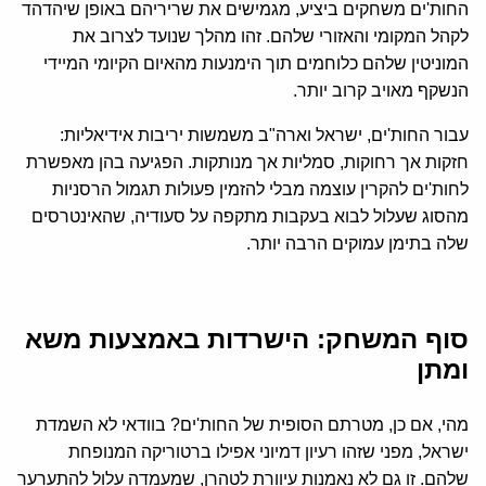
החות'ים משחקים ביציע, מגמישים את שריריהם באופן שיהדהד
לקהל המקומי והאזורי שלהם. זהו מהלך שנועד לצרוב את
המוניטין שלהם כלוחמים תוך הימנעות מהאיום הקיומי המיידי
הנשקף מאויב קרוב יותר.
עבור החות'ים, ישראל וארה"ב משמשות יריבות אידיאליות:
חזקות אך רחוקות, סמליות אך מנותקות. הפגיעה בהן מאפשרת
לחות'ים להקרין עוצמה מבלי להזמין פעולות תגמול הרסניות
מהסוג שעלול לבוא בעקבות מתקפה על סעודיה, שהאינטרסים
שלה בתימן עמוקים הרבה יותר.
סוף המשחק: הישרדות באמצעות משא
ומתן
מהי, אם כן, מטרתם הסופית של החות'ים? בוודאי לא השמדת
ישראל, מפני שזהו רעיון דמיוני אפילו ברטוריקה המנופחת
שלהם. זו גם לא נאמנות עיוורת לטהרן, שמעמדה עלול להתערער