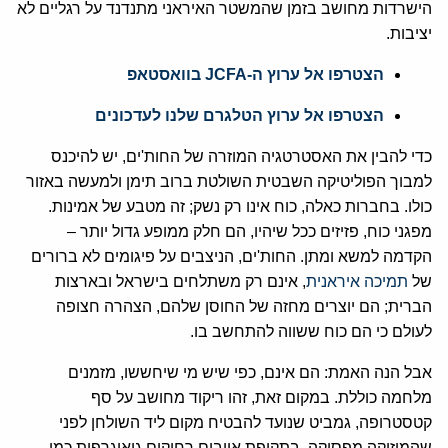
הישרדות מחושב בזמן שהמשטר האיראני מתנדנד על רגליים לא
יציבות.
הצטרפו אל ערוץ ה-JCFA בוואסטאפ
הצטרפו אל ערוץ הטלגרם שלנו לעדכונים
כדי להבין את האסטרטגיה המוזרה של החות'ים, יש להיכנס
למבוך הפוליטיקה השבטית השולטת ברוב תימן ולמעשה באזור
כולו. בחברות כאלה, כוח אינו רק נשק; זה מטבע של אמינות.
מפגני כוח, פזיזים ככל שיהיו, הם חלק ממופע גדול יותר –
הקדמה למשא ומתן. החות'ים, הניצבים על פיגומים לא ברורים
של
תמיכה איראנית
, אינם רק משתלחים בישראל ובארצות
הברית; הם יוצרים מחזה של החוסן שלהם, הצהרה חצופה
לעולם כי הם כוח ששווה להתחשב בו.
אבל הנה האמת: הם אינם, כפי שיש מי שיחששו, מזמנים
מלחמה כוללת. במקום זאת, זהו ריקוד מחושב על סף
קטסטרופה, גמביט שנועד להבטיח מקום ליד השולחן לפני
שהמוזיקה מפסיקה. בתקיפת אויבים רחוקים גיאוגרפית כמו