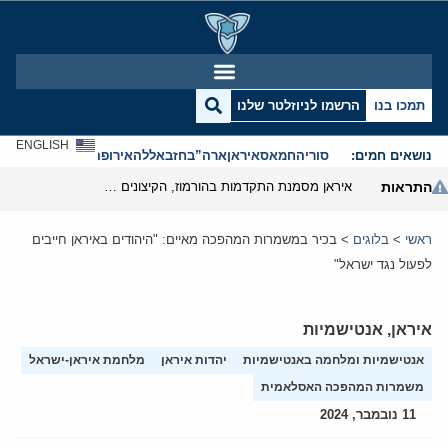
תמכו בנו
הרשמו לניוזלטר שלנו
ENGLISH
נושאים חמים:
סוריה
חמאס
איראן
ארה”ב
חזבאללה
אירופה
אנטישמיות
התראות
איראן מסמנת התקדמות בהורמוז, הקיצונים מנסים לבלום
ראשי
>
בלוגים
>
בכיר במשמרות המהפכה מאיים: "היהודים באיראן חייבים
לפעול נגד ישראל"
איראן
,
אנטישמיות
אנטישמיות ומלחמה באנטישמיות
יהדות איראן
מלחמת איראן-ישראל
משמרות המהפכה האסלאמית
11 נובמבר, 2024