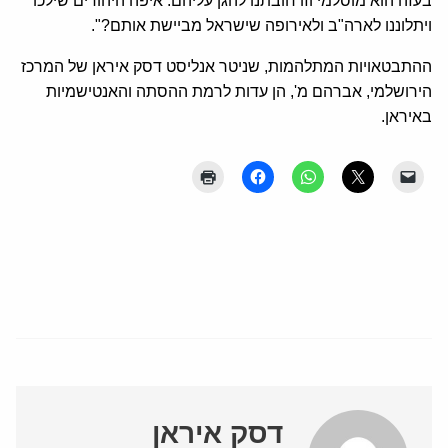
בעזה הוא מוסלמי וזו חובתנו להגן עליהם. איפה היהודים שילכו
ויתלוננו לארה"ב ולאירופה שישראל מביישת אותם?".
ההתבטאויות המתלהמות, שניטר אנליסט דסק איראן של המרכז
הירושלמי, אברהם מ', הן עדות לרמת ההסתה והאנטישמיות
באיראן.
דסק איראן