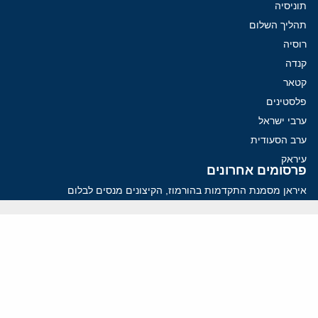
תוניסיה
תהליך השלום
רוסיה
קנדה
קטאר
פלסטינים
ערבי ישראל
ערב הסעודית
עיראק
פרסומים אחרונים
איראן מסמנת התקדמות בהורמוז, הקיצונים מנסים לבלום
קמפיזם: איך דוקטרינה קומוניסטית עיצבה את היחס לישראל במערב
נקמה בכותרות, הסכם בחדרים: איראן מתקרבת לפתיחת הורמוז
עסקה מסוכנת: מועצת השלום של טראמפ וחמאס
הים התיכון עשוי להיות החזית הבאה של איראן
ווידאו
YouTube