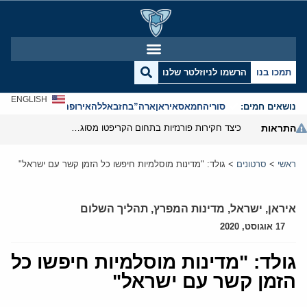
תמכו בנו
הרשמו לניוזלטר שלנו
ENGLISH
נושאים חמים:
סוריה
חמאס
איראן
ארה”ב
חזבאללה
אירופה
אנטישמיות
התראות
כיצד חקירות פורנזיות בתחום הקריפטו מסוגלות לפרק את המערך הפיננסי של משמרות המהפכה
ראשי
>
סרטונים
>
גולד: "מדינות מוסלמיות חיפשו כל הזמן קשר עם ישראל"
איראן
,
ישראל
,
מדינות המפרץ
,
תהליך השלום
17 אוגוסט, 2020
גולד: "מדינות מוסלמיות חיפשו כל
הזמן קשר עם ישראל"