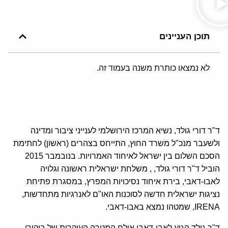
תוכן העניינים
לא נמצאו כותרת משנה בעמוד זה.
ד"ר דורי גולד, נשיא המרכז הירושלמי לענייני ציבור ומדינה
ולשעבר מנכ"ל משרד החוץ, התייחס בצהרים (ראשון) לחתימת
הסכם השלום בין ישראל לאיחוד האמרויות. בנובמבר 2015
הוביל ד"ר דורי גולד, , משלחת ישראלית ראשונה וגלויה
לאבו-דאבי, בירת איחוד נסיכויות המפרץ, במסגרת פתיחת
נציגות ישראלית חדשה לסוכנות האו"ם לאנרגיות מתחדשות,
IRENA, שמטהו נמצא באבו-דאבי.
ד"ר גולד הגיע לאבו-דאבי אולם המטרה העיקרית של ביקורו