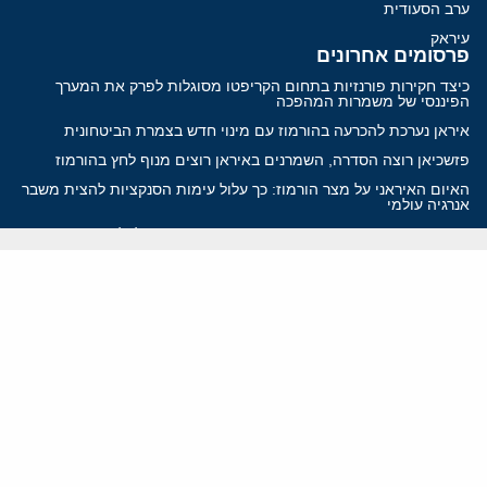
ערב הסעודית
עיראק
פרסומים אחרונים
כיצד חקירות פורנזיות בתחום הקריפטו מסוגלות לפרק את המערך
הפיננסי של משמרות המהפכה
איראן נערכת להכרעה בהורמוז עם מינוי חדש בצמרת הביטחונית
פזשכיאן רוצה הסדרה, השמרנים באיראן רוצים מנוף לחץ בהורמוז
האיום האיראני על מצר הורמוז: כך עלול עימות הסנקציות להצית משבר
אנרגיה עולמי
איראן מסמנת התקדמות בהורמוז, הקיצונים מנסים לבלום
ווידאו
YouTube
ארכיון שמע
הרצאות
המרכז הירושלמי לענייני חוץ וביטחון