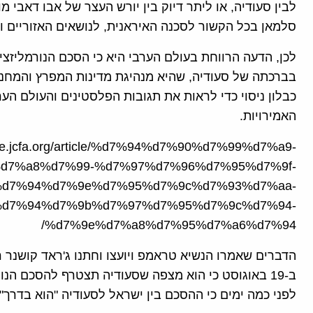
לבין סעודיה, או ליתר דיוק בין יורש העצר של אבו דאבי מ
סלמאן בכל הקשור לסכנה האיראנית, לנושאים האזוריים ו
לכן, הדעה הרווחת בעולם הערבי היא כי הסכם הנורמליזציה
בברכתה של סעודיה, שהיא מנהיגת מדינות המפרץ והמחנ
כבלון ניסוי כדי לראות את תגובות הפלסטינים והעולם הע
האמירויות.
/he.jcfa.org/article/%d7%94%d7%90%d7%99%d7%a9-
d7%a8%d7%99-%d7%97%d7%96%d7%95%d7%9f-
d7%94%d7%9e%d7%95%d7%9c%d7%93%d7%aa-
d7%94%d7%9b%d7%97%d7%95%d7%9c%d7%94-
%d7%9e%d7%a8%d7%95%d7%a6%d7%94/
הדברים שאמרו הנשיא טראמפ ויועצו וחתנו ג'ראד קושנר
ב-19 באוגוסט כי הוא מצפה שסעודיה תצטרף להסכם הנו
לפני כמה ימים כי ההסכם בין ישראל לסעודיה "הוא בדרך".