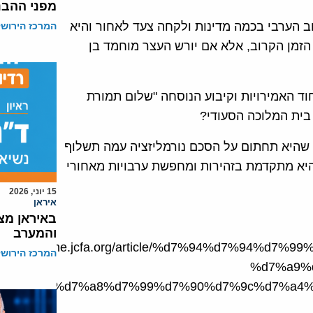
מפני ההבנ
ב הערבי בכמה מדינות ולקחה צעד לאחור והיא
המרכז הירושל
הזמן הקרוב, אלא אם יורש העצר מוחמד בן
 האמירויות וקיבוע הנוסחה "שלום תמורת
בית המלוכה הסעודי?
 שהיא תחתום על הסכם נורמליזציה עמה תשלוף
היא מתקדמת בזהירות ומחפשת ערבויות מאחורי
15 יוני, 2026
איראן
באיראן מצ
והמערב
https://he.jcfa.org/article/%d7%94%d7%94%
המרכז הירושל
%d7%a9%
%d7%94%d7%a8%d7%99%d7%90%d7%9c%d7%a4%