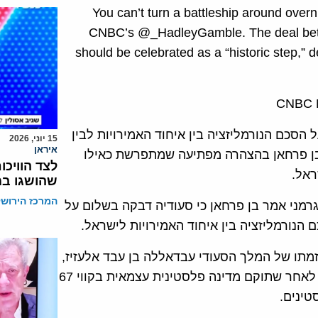
“You can’t turn a battleship around over
CNBC’s @_HadleyGamble. The deal betwe
should be celebrated as a “historic step,” 
סכם הנורמליזציה בין איחוד האמירויות לבין
15 יוני, 2026
איראן
ודי פייצל בן פרחאן בהצהרה מפתיעה שמתפרשת כאילו
לצד הוויכו
ראל.
שהושגו ב
המרכז הירושל
מני אמר בן פרחאן כי סעודיה דבקה בשלום על
הנורמליזציה בין איחוד האמירויות לישראל.
ית משנת 2002 שהיא למעשה יוזמתו של המלך הסעודי עבדאללה בן עבד אלעזיז,
קובעת כי נורמליזציה בין מדינות ערב לישראל תתקיים רק לאחר שתוקם מדינה פלסטינית עצמאית בקווי 67
טינים.