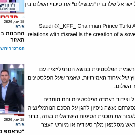
שראל שלדבריו "מכשילים" את סיכויי השלום בין
15 יוני, 2026
Saudi @_KFF_ Chairman Prince Turki Al 
איראן
ההבנות בי
relations with #Israel is the creation of a sov
האזור
המרכז הירושל
רשמית הפלסטינית בנושא הנורמליזציה עם
וץ של איחוד האמירויות, שאמר שעל הפלסטינים
ר השלום.
ל וצידוד בעמדה הפלסטינית והם סותרים
גרתם נעשה ניסיון להגן על הסכם הנורמליזציה
לעצור את תוכנית הסיפוח הישראלית בגדה, ברור
15 יוני, 2026
ראש מסלמאן מלך סעודיה או מיורש העצר
איראן
"טראמפ מח