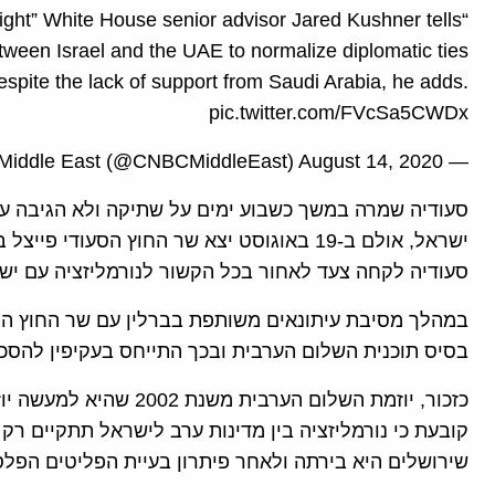
night” White House senior advisor Jared Kushner tells
en Israel and the UAE to normalize diplomatic ties
despite the lack of support from Saudi Arabia, he adds.
pic.twitter.com/FVcSa5CWDx
— CNBC Middle East (@CNBCMiddleEast) August 14, 2020
סעודיה שמרה במשך כשבוע ימים על שתיקה ולא הגיבה על ה
ישראל, אולם ב-19 באוגוסט יצא שר החוץ הסע
סעודיה לקחה צעד לאחור בכל הקשור לנורמליזציה עם יש
במהלך מסיבת עיתונאים משותפת בברלין עם שר החוץ הגר
בסיס תוכנית השלום הערבית ובכך התייחס בעקיפין להסכם 
כזכור, יוזמת השלום הערב
שירושלים היא בירתה ולאחר פיתרון בעיית הפליטים הפלס