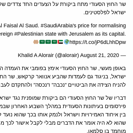
שר החוץ הסעודי מתח ביקורת על הצעדים החד צדדים של י
ישראל לפלסטינים.
Faisal Al Saud. #SaudiArabia's price for normalising
ereign #Palestinian state with Jerusalem as its capital.
https://t.co/jP6dLhhDpw
— Khalid A Alorair (@alorair) August 21, 2020
באופן מעשי, שר החוץ הסעודי אימץ בפומבי את העמדה ה
ישראל, בניגוד גם לעמדות שהביע אנוואר קרקאש, שר הח
להניח הצידה את הביטויים "נכבה" ו"נכסה" ולהתקדם לעב
דבריו של שר החוץ הסעודי הם ביקורת שמופנית נגד ישרא
פירסומים בעיתונות הסעודית במהלך השבוע האחרון שבמס
בין איחוד האמירויות וישראל ולנמק אותו בכך שהוא נועד 
שהוא לא היה אומר את הדברים מבלי לקבל אישור לכך מ
מוחמד בן סלמאן.