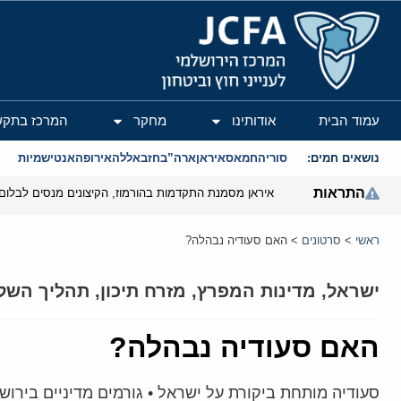
המרכז הירושלמי לענייני חוץ וביטחון
עמוד הבית
אודותינו
מחקר
המרכז בתקש
נושאים חמים:
סוריה
חמאס
איראן
ארה”ב
חזבאללה
אירופה
אנטישמיות
התראות
איראן מסמנת התקדמות בהורמוז, הקיצונים מנסים לבלום
ראשי
>
סרטונים
>
האם סעודיה נבהלה?
ישראל
,
מדינות המפרץ
,
מזרח תיכון
,
תהליך השל
האם סעודיה נבהלה?
סעודיה מותחת ביקורת על ישראל • גורמים מדיניים בירו