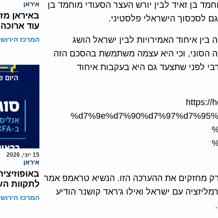
וחמד בן זאיד לבין יורש העצר הסעודי מוחמד בן
איראן
באיראן מז
גם לסכסוך הישראלי פלסטיני.
עוד ארוכה
 בין איחוד האמירויות לבין ישראל הושג
המרכז הירושל
ה הסוני, וכי היא עצמה משתמשת בהסכם הזה
רבי לפני שתצעד גם היא בעקבות איחוד
https:/
%d7%9e%d7%90%d7%97%d7%95%
%
%
15 יוני, 2026
איראן
באופוזיצי
 רק מחזקים את ההערכה הזו. הנשיא טראמפ אמר
לתקוות השי
רמליזציה עם ישראל ואילו ג'ראד קושנר הודיע
המרכז הירושל