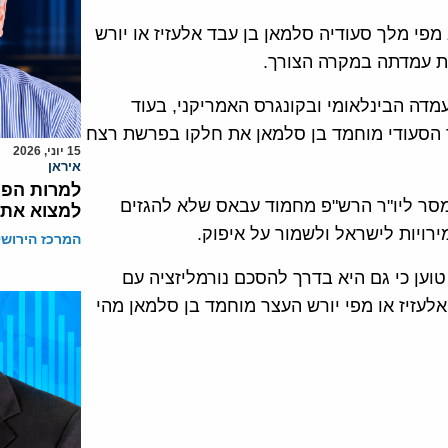
פי מלך סעודיה סלמאן בן עבד אלעזיז או יורש
ת עמדתה במקרה הצורך.
מדה הבינלאומי ובקונגרס האמריקני, בעוד
ר הסעודי מוחמד בן סלמאן את חלקו בפרשת רצח
15 יוני, 2026
איראן
למרות הפגי
 מסר ליו"ר הרש"פ מחמוד עבאס שלא להגזים
למצוא את 
רויות לישראל ולשמור על איפוק.
המרכז הירושל
טוען כי גם היא בדרך להסכם נורמליזציה עם
לעזיז או מפי יורש העצר מוחמד בן סלמאן מהי