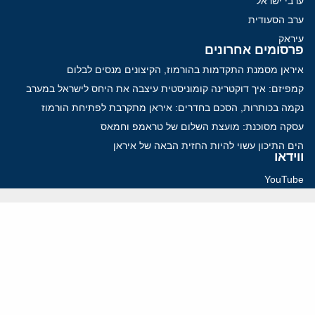
ערבי ישראל
ערב הסעודית
עיראק
פרסומים אחרונים
איראן מסמנת התקדמות בהורמוז, הקיצונים מנסים לבלום
קמפיזם: איך דוקטרינה קומוניסטית עיצבה את היחס לישראל במערב
נקמה בכותרות, הסכם בחדרים: איראן מתקרבת לפתיחת הורמוז
עסקה מסוכנת: מועצת השלום של טראמפ וחמאס
הים התיכון עשוי להיות החזית הבאה של איראן
ווידאו
YouTube
ארכיון שמע
הרצאות
המרכז הירושלמי לענייני חוץ וביטחון
בית מילקן רחוב תל חי 13, ירושלים 9210717