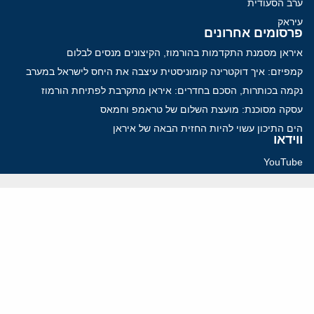
ערב הסעודית
עיראק
פרסומים אחרונים
איראן מסמנת התקדמות בהורמוז, הקיצונים מנסים לבלום
קמפיזם: איך דוקטרינה קומוניסטית עיצבה את היחס לישראל במערב
נקמה בכותרות, הסכם בחדרים: איראן מתקרבת לפתיחת הורמוז
עסקה מסוכנת: מועצת השלום של טראמפ וחמאס
הים התיכון עשוי להיות החזית הבאה של איראן
ווידאו
YouTube
ארכיון שמע
הרצאות
המרכז הירושלמי לענייני חוץ וביטחון
בית מילקן רחוב תל חי 13, ירושלים 9210717