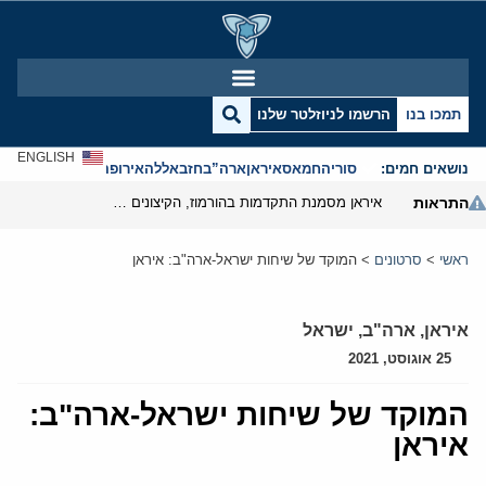
תמכו בנו
הרשמו לניוזלטר שלנו
ENGLISH
נושאים חמים:
סוריה
חמאס
איראן
ארה”ב
חזבאללה
אירופה
אנטישמיות
התראות
איראן מסמנת התקדמות בהורמוז, הקיצונים מנסים לבלום
ראשי
>
סרטונים
>
המוקד של שיחות ישראל-ארה"ב: איראן
איראן
,
ארה"ב
,
ישראל
25 אוגוסט, 2021
המוקד של שיחות ישראל-ארה"ב:
איראן