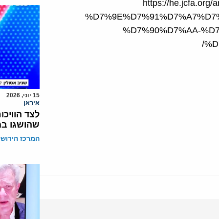
https://he.jcfa
%D7%9E%D7%91%D7%A7%D7
%D7%90%D7%AA-%D
%D
15 יוני, 2026
איראן
לצד הוויכו
שהושגו ב
המרכז הירושל