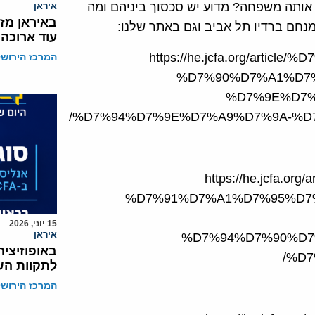
אותה משפחה? מדוע יש סכסוך ביניהם ומה
איראן
באיראן מז
 מנחם ברדיו תל אביב וגם באתר שלנו:
עוד ארוכה
https://he.jcfa.org/art
המרכז הירושל
%D7%90%D7%A1%D7
%D7%9E%D7%
%D7%94%D7%9E%D7%A9%D7%9A-%D
https://he.jcfa
%D7%91%D7%A1%D7%95%D7
15 יוני, 2026
איראן
%D7%94%D7%90%D7
באופוזיצי
%D7
לתקוות השי
המרכז הירושל