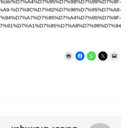
.org/article/%D7%A4%D7%95%D7%98%D7%99%D7%9F-
%A9-%D7%9C%D7%92%D7%96%D7%95%D7%A8-
7%94%D7%A7%D7%95%D7%A4%D7%95%D7%9F-
7%91%D7%A1%D7%95%D7%A8%D7%99%D7%94/