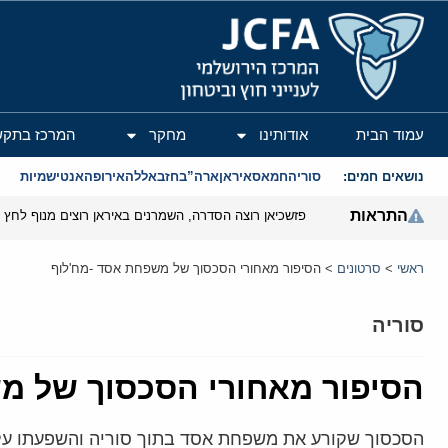
המרכז הירושלמי לענייני חוץ וביטחון
עמוד הבית
אודותינו
מחקר
המרכז בתקש
נושאים חמים:
סוריה
חמאס
איראן
ארה”ב
חזבאללה
אירופה
אנטישמיות
התראות
פזשכיאן רוצה הסדרה, השמרנים באיראן רוצים מנוף לחץ ב
ראשי
>
סרטונים
>
הסיפור מאחורי הסכסוך של משפחת אסד -מח'לוף
סוריה
הסיפור מאחורי הסכסוך של מ
הסכסוך שקורע את משפחת אסד בתוך סוריה והשפעתו על ה