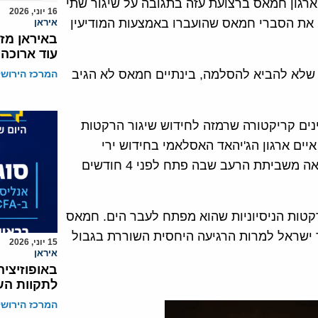
ארגון חמאס ברצועת עזה בתגובה על שיגור שתי
16 יוני, 2026
 את הסברי חמאס שהועברו באמצעות המודיעין
איראן
באיראן מז
עוד ארוכה
י שלא להביא להסלמה, בינתיים חמאס לא הגיב
המרכז הירושל
ים קריקטורה שרמזה לחידוש שיגור הרקטות
יים ארגון הג'יהאד האסלאמי בחידוש ירי
הרקטות אם האסיר המנהלי הישאם אבו הוואש ימות כתוצאה משביתת הרעב שבה פתח לפני 4 חודשים
קטות הניסיוניות שהוא מפתח לעבר הים. חמאס
ד ישראל למרות הרגיעה היחסית השוררת בגבול
15 יוני, 2026
איראן
באופוזיצי
לתקוות השי
המרכז הירושל