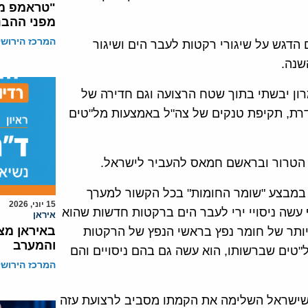
"טראמפ מח
מפני ההבנ
המרכז הירושל
", בשנה שעברה, הושם הדגש על שיגורי רקטות לעבר הים ושיגור
שנה.
רון יבשתי בתוך שטח הרצועה וגם חדירה של
רת, תקיפת טנקים של צה"ל באמצעות מל"טים
י הטרור ובראשם חמאס להעביר לישראל.
 במבצע "שומר החומות" בכל הקשור למערך
15 יוני, 2026
עשה ניסויי ירי לעבר הים ברקטות חדשות שהוא
איראן
באיראן מצ
ה יותר של חומר נפץ בראשי הנפץ של הרקטות
והמערב
"טים שברשותו, הוא עשה גם בהם ניסויים והם
המרכז הירושל
שישראל השלימה את הקמתו מסביב לרצועת עזה