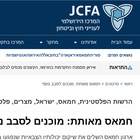
המרכז הירושלמי לענייני חוץ וביטחון
עמוד הבית
אודותינו
מחקר
המרכז בתקש
נושאים חמים:
סוריה
חמאס
איראן
ארה”ב
חזבאללה
אירופה
אנטישמיות
התראות
איראן מסמנת התקדמות בהורמוז, הקיצונים מנסים לבלום
ראשי
>
סרטונים
>
חמאס מאותת: מוכנים לסבב נוסף
הרשות הפלסטינית
,
חמאס
,
ישראל
,
מצרים
,
פלס
חמאס מאותת: מוכנים לסבב נ
ארגון חמאס השלים את שיקום יכולותיו הצבאיות שנפגעו 