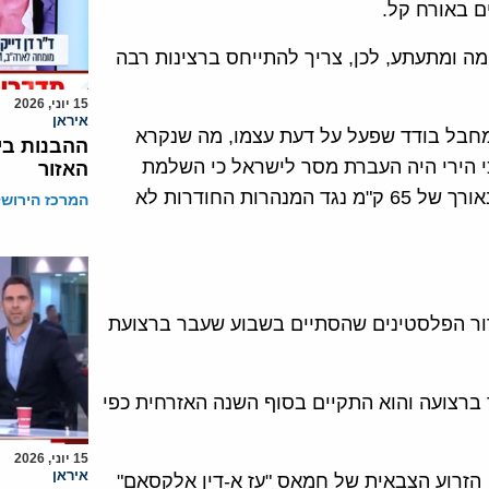
 ומתעתע, לכן, צריך להתייחס ברצינות רבה
15 יוני, 2026
איראן
 מחבל בודד שפעל על דעת עצמו, מה שנקרא
ההבנות בי
כי הירי היה העברת מסר לישראל כי השלמת
האזור
המכשול הקרקעי הגדול שהקימה ישראל מסביב לרצועה באורך של 65 ק"מ נגד המנהרות החודרות לא
המרכז הירושל
ור הפלסטינים שהסתיים בשבוע שעבר ברצועת
וני הטרור ברצועה והוא התקיים בסוף השנה האזרחית כפי
15 יוני, 2026
איראן
הזרוע הצבאית של חמאס "עז א-דין אלקסאם"