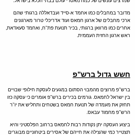
שמרצים עונשים של כמה מאסרי עולם בבתי הכלא בישראל.
מדובר במחבלים כמו אחמד א-סייד ועבדאללה ברגותי שהם
ארכי מחבלים של ארגון חמאס ועוד אדריכלי טרור מארגונים
אחרים כמו מרוואן ברגותי, בכיר תנועת פת"ח, ואחמד סעאדאת,
ראש ארגון החזית העממית.
חשש גדול ברש"פ
ברש"פ מרוצים מהמבוי הסתום במגעים לעסקת חילופי שבויים
בין ישראל לחמאס. גורמים בכירים ברש"פ אומרים כי עסקה כזו
תחזק את מעמדה של תנועת חמאס בשטחים ותחליש את יו"ר
הרש"פ מחמוד עבאס.
ביצוע העסקה יתן נקודות רבות לחמאס ברחוב הפלסטיני והיא
תצטייר כמי שהצילה את חייהם של אסירים ביטחוניים מבוגרים