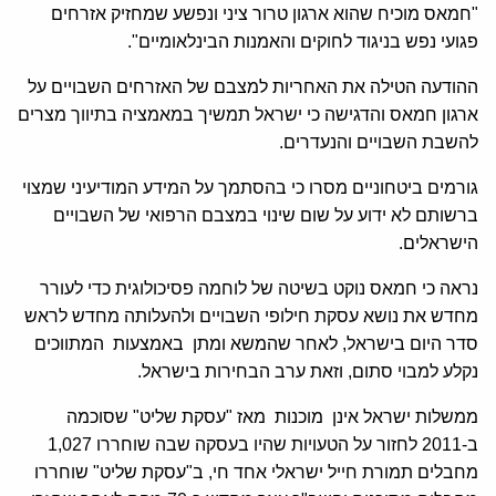
"חמאס מוכיח שהוא ארגון טרור ציני ונפשע שמחזיק אזרחים
פגועי נפש בניגוד לחוקים והאמנות הבינלאומיים".
ההודעה הטילה את האחריות למצבם של האזרחים השבויים על
ארגון חמאס והדגישה כי ישראל תמשיך במאמציה בתיווך מצרים
להשבת השבויים והנעדרים.
גורמים ביטחוניים מסרו כי בהסתמך על המידע המודיעיני שמצוי
ברשותם לא ידוע על שום שינוי במצבם הרפואי של השבויים
הישראלים.
נראה כי חמאס נוקט בשיטה של לוחמה פסיכולוגית כדי לעורר
מחדש את נושא עסקת חילופי השבויים ולהעלותה מחדש לראש
סדר היום בישראל, לאחר שהמשא ומתן באמצעות המתווכים
נקלע למבוי סתום, וזאת ערב הבחירות בישראל.
ממשלות ישראל אינן מוכנות מאז "עסקת שליט" שסוכמה
ב-2011 לחזור על הטעויות שהיו בעסקה שבה שוחררו 1,027
מחבלים תמורת חייל ישראלי אחד חי, ב"עסקת שליט" שוחררו