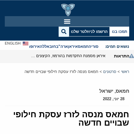
תמכו בנו
הרשמו לניוזלטר שלנו
ENGLISH
נושאים חמים:
סוריה
חמאס
איראן
ארה”ב
חזבאללה
אירופה
אנטישמיות
התראות
איראן מסמנת התקדמות בהורמוז, הקיצונים מנסים לבלום
ראשי
>
סרטונים
>
חמאס מנסה לזרז עסקת חילופי שבויים חדשה
חמאס
,
ישראל
28 יוני, 2022
חמאס מנסה לזרז עסקת חילופי
שבויים חדשה