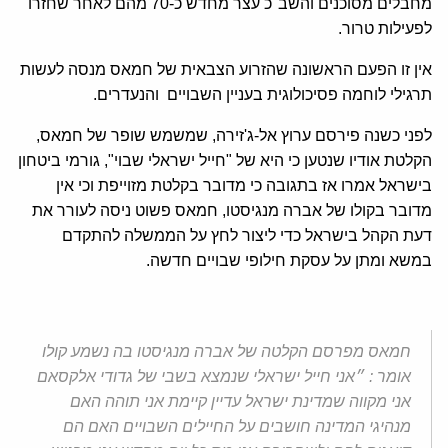
מחבלים מסוכנים והשב"כ עצר מחדש כ-70 מהם לאחר שחזרו
לפעילות טרור.
אין זו הפעם הראשונה שהזרוע הצבאית של חמאס מנסה לעשות
תרגילי לוחמה פסיכולוגית בעניין השבויים והנעדרים.
לפני כשנה פירסם ערוץ אל-ג'זירה, שמשמש שופר של חמאס,
הקלטת אודיו שנטען כי היא של "חייל ישראלי שבוי", גורמי ביטחון
בישראל אמרו אז בתגובה כי מדובר בקלטת מזוייפת וכי אין
מדובר בקולו של אברה מנגיסטו, חמאס פשוט ניסה לעורר את
דעת הקהל בישראל כדי ליצור לחץ על הממשלה להתקדם
במשא ומתן על עסקת חילופי שבויים חדשה.
חמאס מפרסם הקלטה של אברה מנגיסטו בה נשמע קולו
אומר : ״אני חייל ישראלי שנמצא בשבי של גדודי אלקסאם
אני מקווה שמדינת ישראל עדיין קיימת אני תוהה האם
מנהיגי המדינה חושבים על החיילים השבויים האם הם