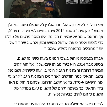
שני חיילי צה"ל אורון שאול והדר גולדין ז"ל שנפלו בשבי במהלך
מבצע " צוק איתן" בשנת 2014 אינם בחיים לפי הערכות צה"ל,
אך חמאס שומר על עמימות מכוונת ואינו מוסר פרטים על גורלם
כדי לנסות ולסחוט את ישראל במשא ומתן ולהשיג שחרור של
יותר מחבלים בתמורה למידע שימסור.
אברה מנגיסטו מוחזק בשבי חמאס בעזה כשמונה שנים.
בספטמבר 2014 הוא צעד מביתו שבאשקלון אל חוף זיקים,
המשיך דרומה וחצה את הגבול הימי בין עזה לישראל, ושם נפל
בשבי חמאס. כמה חודשים לאחר מכן חצה את הגבול לרצועת
עזה הישאם א-סייד, בדואי תושב הדרום. שניהם מוחזקים מאז
בידי חמאס, בני משפחותיהם של השניים טענו במהלך כול
השנים כי הם לוקים בבעיות נפשיות.
לשכת ראש הממשלה מסרה בתגובה על הודעת חמאס כי