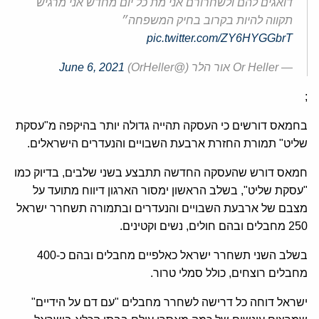
דואגים להם ולשחרורם אני מת כל יום מחדש אני מרגיש
תקווה להיות בקרוב בחיק המשפחה״
pic.twitter.com/ZY6HYGGbrT
— Or Heller אור הלר (@OrHeller)
June 6, 2021
;
בחמאס דורשים כי העסקה תהייה גדולה יותר בהיקפה מ"עסקת
שליט" תמורת החזרת ארבעת השבויים והנעדרים הישראלים.
חמאס דורש שהעסקה החדשה תתבצע בשני שלבים, בדיוק כמו
"עסקת שליט", בשלב הראשון ימסור הארגון דיווח מתועד על
מצבם של ארבעת השבויים והנעדרים ובתמורה תשחרר ישראל
250 מחבלים ובהם חולים, נשים וקטינים.
בשלב השני תשחרר ישראל כאלפיים מחבלים ובהם כ-400
מחבלים רוצחים, כולל סמלי טרור.
ישראל דוחה כל דרישה לשחרר מחבלים "עם דם על הידיים"