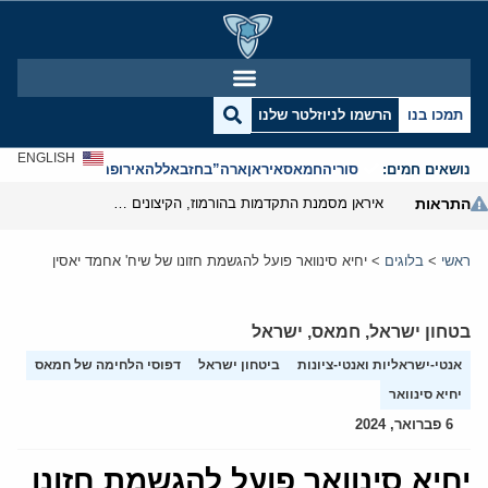
תמכו בנו
הרשמו לניוזלטר שלנו
ENGLISH
נושאים חמים:
סוריה
חמאס
איראן
ארה”ב
חזבאללה
אירופה
אנטישמיות
התראות
איראן מסמנת התקדמות בהורמוז, הקיצונים מנסים לבלום
ראשי
>
בלוגים
>
יחיא סינוואר פועל להגשמת חזונו של שיח' אחמד יאסין
בטחון ישראל
,
חמאס
,
ישראל
אנטי-ישראליות ואנטי-ציונות
ביטחון ישראל
דפוסי הלחימה של חמאס
יחיא סינוואר
6 פברואר, 2024
יחיא סינוואר פועל להגשמת חזונו