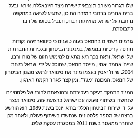
שלו תגרור מעורבות צבאית ישירה מצד חיזבאללה, איראן ובעלי
ברית אחרים ברחבי המזרח התיכון, שתגיע לשיאה במתקפה
נרחבת על ישראל מחזיתות רבות, ותוביל בסופו של דבר
לתבוסתה.
גורמים רשמיים בחמאס בעזה טוענים כי סינוואר זיהה נקודות
תורפה קריטיות בממשל, במנגנוני הביטחון ובלכידות החברתית
של ישראל, וראה בכך רגע מתאים למימוש חזונו של מורו ורבו,
שייח' אחמד יאסין, מייסד חמאס, שחוסל על ידי ישראל בשנת
2004. שייח' יאסין בעצמו מינה את סינוואר לראש מנגנון הביטחון
של חמאס, המכונה "
מג'ד",
זמן קצר לאחר הקמת הארגון.
המג'ד התמקד בעיקר בעקירתם ובהוצאתם להורג של פלסטינים
שנחשדו בשיתוף פעולה עם ישראל ברצועת עזה. סינוואר נעצר
על ידי שירות הביטחון הכללי בח'אן יונס בשנת 1989. הוא הורשע
ברצח של מספר פלסטינים שנחשדו בשיתוף פעולה, ולאחר מכן
שוחרר ממאסר בשנת 2011 במסגרת עסקת שליט.