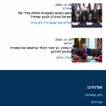
29 יוני, 2026
ארה"ב
האם הסכם המסגרת התלת-צדדי של
ישראל-ארה"ב-לבנון ישרוד?
אל"מ (בדימוס) ד"ר ז'ק נריה
19 יוני, 2026
איראן
יו-טהרן: כך מכר דונלד טראמפ את המזרח
התיכון לאיראן
עודד עילם
אודותינו
חזון ומשימה
עמיתים