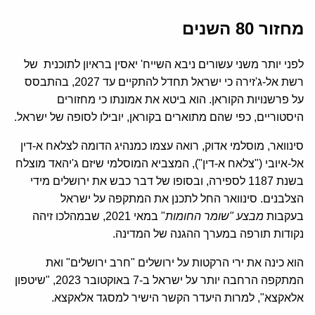
מחזור 80 השנים
לפני יותר משני עשורים ניבא השייח' יאסין בראיון לתוכנית של
רשת אל-ג'זירה כי ישראל תחדל להתקיים עד 2027, בהתבסס
על פרשנויות הקוראן. הוא ביטא את אמונתו כי מחזורים
היסטוריים, כפי שהם מתוארים בקוראן, יובילו לסופה של ישראל.
סינוואר, מוסלמי אדוק, רואה עצמו כמנהיג הדומה לצלאח א-דין
אל-איובי ("צלאח א-דין"), המצביא המוסלמי שיזם ג'יהאד מוצלח
בשנת 1187 לספירה, ובסופו של דבר כבש את ירושלים מידי
הצלבנים. סינוואר החל לתכנן את המתקפה על ישראל
בעקבות
מבצע "שומר החומות
" במאי 2021, שבמהלכו זיהה
נקודות תורפה במערך ההגנה של המדינה.
הוא כינה את ירי הרקטות על ירושלים "חרב ירושלים" ואת
המתקפה הרחבה יותר על ישראל ב-7 באוקטובר 2023, "שיטפון
אלאקצא", למרות היעדר הקשר הישיר למסגד אלאקצא.