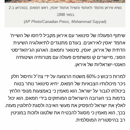
נשיא איראן מחמד ח'אתמי והשיח' אחמד יאסין, ראש חמאס, בטהראן ב-2
במאי 1998.
)
AP Photo/Canadian Press, Mohammad Sayyad
(
שיתוף הפעולה של סינוואר עם איראן מקביל ליחסו של השייח'
אחמד יאסין לאיראנים. בעודם מתנגדים לתיאולוגיה השיעית
הדתית של איראן, יאסין, סינוואר וחמאס, הארגון הג'יהאדיסטי
הסוני, מיישרים קו ומשתפים פעולה עם מטרותיה ושיטותיה
האנטי-ישראליות של איראן.
למרות כיבוש כ-60% משטח הרצועה על ידי צה"ל וחיסול חלק
ניכר מיכולותיו הצבאיות של חמאס, יחיא סינוואר נותר בטוח
ביכולתו לגבור על ישראל. הוא מאמין כי באמצעות מנופי הלחץ
בדמות בני הערובה הישראלים המוחזקים בידי חמאס, הוא יכול
לאלץ את ישראל להפסיק את מעשי האיבה ולסגת לחלוטין מעזה.
בכך, הוא מאמין כי מסוגל להבטיח את שלטונו ולזכות במוניטין
רב בהיסטוריה המוסלמית.