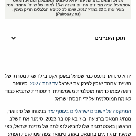
מנהיג חמאס ברצועת עזה יחיא סינוואר (משמאל) ומנהיג חמאס
אסמאעיל הניה מציינים את יום השנה ה-13 למותו של שייח' אחמד יאסין
בעיר עזה ב-22 במרץ 2017. שימו לב לכיסא הגלגלים הריק מימין.
)
Paltoday.ps
(
תוכן העניינים
יחיא סינוואר נתפס כמי שפועל באופן אקטיבי להשגת מטרתו של
השייח' אחמד יאסין לפרק את ישראל
עד שנת 2027
. סינוואר
רואה עצמו כדמות מוסלמית משמעותית והיסטורית שתביא כבוד
לאומה המוסלמית על ידי הבסת ישראל.
המתקפה על יישובים ישראליים בעוטף עזה
בניצוחו של סינוואר,
מנהיג חמאס ברצועה, ב-7 באוקטובר 2023, סימנה את השלב
הראשון באסטרטגיה שלו להביא לנפילתה של מדינת ישראל, כפי
שמעידים גורמים בחמאס בעזה. סינוואר צפה שמתקפת הפתע