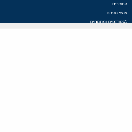
החוקרים
אנשי מפתח
לסטודנטים ומתמחים
מחקר
תימן
תוניסיה
תהליך השלום
רוסיה
קנדה
קטאר
פלסטינים
ערבי ישראל
ערב הסעודית
עיראק
פרסומים אחרונים
איראן מסמנת התקדמות בהורמוז, הקיצונים מנסים לבלום
קמפיזם: איך דוקטרינה קומוניסטית עיצבה את היחס לישראל במערב