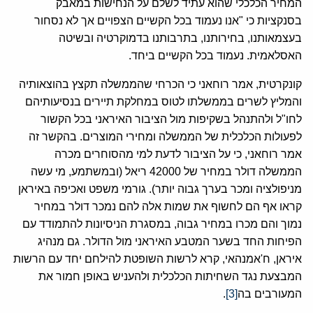
המחיר הכלכלי שהוא עתיד לשלם על הנחישות במאבק
בסנקציות כי "אנו נעמוד בכל הקשיים הצפויים אך לא נסחור
בעצמאותנו, בחירותנו, בתרבותנו בדמוקרטיה ובשיטה
האסלאמית. נעמוד בכל הקשיים ביחד.
קונקרטית, אמר רוחאני כי הכרחי שהממשלה תקצץ בהוצאותיה
והמליץ לשרים בממשלתו לטוס במחלקת תיירים בנסיעותיהם
לחו"ל ולהתנהל בשקיפות מול הציבור האיראני בכל הקשור
לפעולות הכלכלית של הממשלה ומחירי המוצרים. בהקשר זה
אמר רוחאני, כי על הציבור לדעת למי מהסוחרים מכרה
הממשלה דולר במחיר של 42000 ריאל (ובמשתמע, מי עשה
מניפולציה ומכר בערך גבוה יותר). גורמי משפט ואכיפה באיראן
קראו אף הם לחשוף את שמות אלה להם נמכר דולר במחיר
נמוך והם מכרו במחיר גבוה, במסגרת הניסיונות להתמודד עם
הפיחות החד בשער המטבע האיראני מול הדולר. גם מנהיג
איראן, ח'אמנהאי, קרא לרשות השופטת להילחם יחד עם הרשות
המבצעת נגד השחיתות הכלכלית ולהעניש באופן חמור את
המעורבים בה
[3]
.