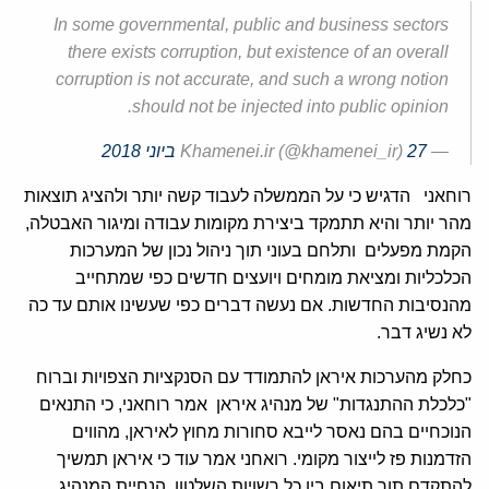
In some governmental, public and business sectors
there exists corruption, but existence of an overall
corruption is not accurate, and such a wrong notion
should not be injected into public opinion.
— Khamenei.ir (@khamenei_ir)
27 ביוני 2018
רוחאני הדגיש כי על הממשלה לעבוד קשה יותר ולהציג תוצאות
מהר יותר והיא תתמקד ביצירת מקומות עבודה ומיגור האבטלה,
הקמת מפעלים ותלחם בעוני תוך ניהול נכון של המערכות
הכלכליות ומציאת מומחים ויועצים חדשים כפי שמתחייב
מהנסיבות החדשות. אם נעשה דברים כפי שעשינו אותם עד כה
לא נשיג דבר.
כחלק מהערכות איראן להתמודד עם הסנקציות הצפויות וברוח
"כלכלת ההתנגדות" של מנהיג איראן אמר רוחאני, כי התנאים
הנוכחיים בהם נאסר לייבא סחורות מחוץ לאיראן, מהווים
הזדמנות פז לייצור מקומי. רואחני אמר עוד כי איראן תמשיך
להתקדם תוך תיאום בין כל רשויות השלטון, הנחיית המנהיג