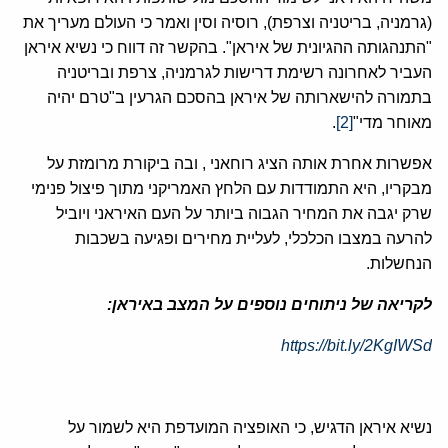
(גרמניה, בריטניה וצרפת), רוסיה וסין ואמר כי העולם מעריך את
"התנהגותה ההגיונית של איראן". בהקשר זה דווח כי נשיא איראן
העביר לאחרונה רשימת דרישות לגרמניה, צרפת ובריטניה
בתמורה להישארותה של איראן בהסכם הגרעין ב"טרם יהיה
מאוחר מדי"
[2]
.
אפשרות אחרת אותה הציג רוחאני , ובה ביקורת מרומזת על
מבקריו, היא התמודדות עם הלחץ האמריקני מתוך פיצול פנימי
שרק יגבה את המחיר הגבוה ביותר על העם האיראני ויוביל
להרעה במצבו הכלכלי, לעליית מחירים ופגיעה בשכבות
הנחשלות.
לקריאה של ניתוחים נוספים על המצב באיראן:
https://bit.ly/2KgIWSd
נשיא איראן הדגיש, כי האופציה המועדפת היא לשמור על