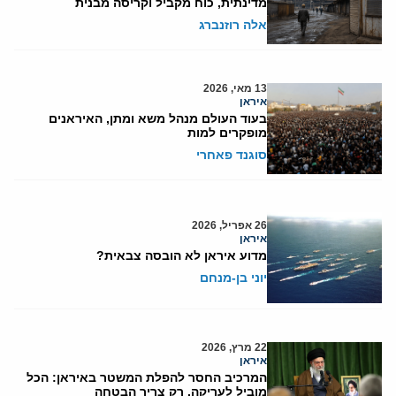
מדינתית, כוח מקביל וקריסה מבנית
אלה רוזנברג
13 מאי, 2026
איראן
בעוד העולם מנהל משא ומתן, האיראנים
מופקרים למות
סוגנד פאחרי
26 אפריל, 2026
איראן
מדוע איראן לא הובסה צבאית?
יוני בן-מנחם
22 מרץ, 2026
איראן
המרכיב החסר להפלת המשטר באיראן: הכל
מוביל לעריקה, רק צריך הבטחה