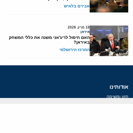
אבירם בלאיש
18 מרץ, 2026
איראן
האם חיסול לריג'אני משנה את כללי המשחק
באיראן?
המרכז הירושלמי
אודותינו
חזון ומשימה
עמיתים
החוקרים
אנשי מפתח
לסטודנטים ומתמחים