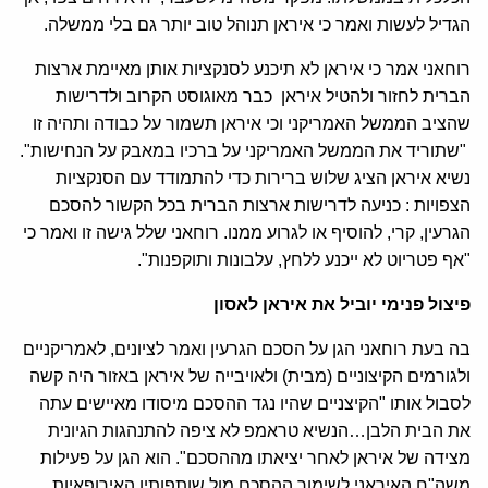
הגדיל לעשות ואמר כי איראן תנוהל טוב יותר גם בלי ממשלה.
רוחאני אמר כי איראן לא תיכנע לסנקציות אותן מאיימת ארצות
הברית לחזור ולהטיל איראן כבר מאוגוסט הקרוב ולדרישות
שהציב הממשל האמריקני וכי איראן תשמור על כבודה ותהיה זו
"שתוריד את הממשל האמריקני על ברכיו במאבק על הנחישות".
נשיא איראן הציג שלוש ברירות כדי להתמודד עם הסנקציות
הצפויות : כניעה לדרישות ארצות הברית בכל הקשור להסכם
הגרעין, קרי, להוסיף או לגרוע ממנו. רוחאני שלל גישה זו ואמר כי
"אף פטריוט לא ייכנע ללחץ, עלבונות ותוקפנות".
פיצול פנימי יוביל את איראן לאסון
בה בעת רוחאני הגן על הסכם הגרעין ואמר לציונים, לאמריקניים
ולגורמים הקיצוניים (מבית) ולאויבייה של איראן באזור היה קשה
לסבול אותו "הקיצניים שהיו נגד ההסכם מיסודו מאיישים עתה
את הבית הלבן…הנשיא טראמפ לא ציפה להתנהגות הגיונית
מצידה של איראן לאחר יציאתו מההסכם". הוא הגן על פעילות
משה"ח האיראני לשימור ההסכם מול שותפותיו האירופאיות