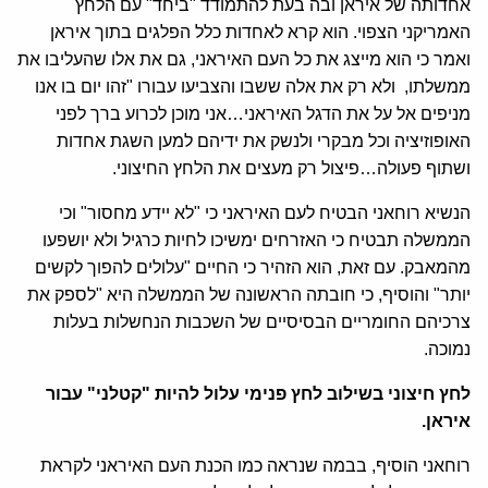
אחדותה של איראן ובה בעת להתמודד "ביחד" עם הלחץ
האמריקני הצפוי. הוא קרא לאחדות כלל הפלגים בתוך איראן
ואמר כי הוא מייצג את כל העם האיראני, גם את אלו שהעליבו את
ממשלתו, ולא רק את אלה ששבו והצביעו עבורו "זהו יום בו אנו
מניפים אל על את הדגל האיראני…אני מוכן לכרוע ברך לפני
האופוזיציה וכל מבקרי ולנשק את ידיהם למען השגת אחדות
ושתוף פעולה…פיצול רק מעצים את הלחץ החיצוני.
הנשיא רוחאני הבטיח לעם האיראני כי "לא יידע מחסור" וכי
הממשלה תבטיח כי האזרחים ימשיכו לחיות כרגיל ולא יושפעו
מהמאבק. עם זאת, הוא הזהיר כי החיים "עלולים להפוך לקשים
יותר" והוסיף, כי חובתה הראשונה של הממשלה היא "לספק את
צרכיהם החומריים הבסיסיים של השכבות הנחשלות בעלות
נמוכה.
לחץ חיצוני בשילוב לחץ פנימי עלול להיות "קטלני" עבור
איראן.
רוחאני הוסיף, בבמה שנראה כמו הכנת העם האיראני לקראת