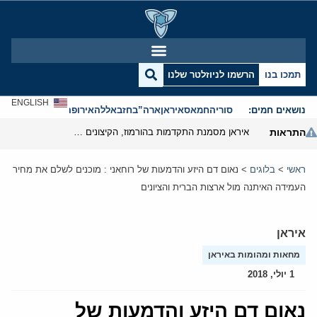
תמכו בנו
הרשמו לניוזלטר שלנו
ENGLISH
נושאים חמים:
סוריה
חמאס
איראן
ארה”ב
חזבאללה
אירופה
אנטישמיות
התראות
איראן מסמנת התקדמות בהורמוז, הקיצונים מנסים לבלום
ראשי
>
בלוגים
>
נאום דם היזע והדמעות של רוחאני : מוכנים לשלם את מחיר
העמידה האיתנה מול ארצות הברית והציונים
איראן
מחאות ומהומות באיראן
1 יולי, 2018
נאום דם היזע והדמעות של