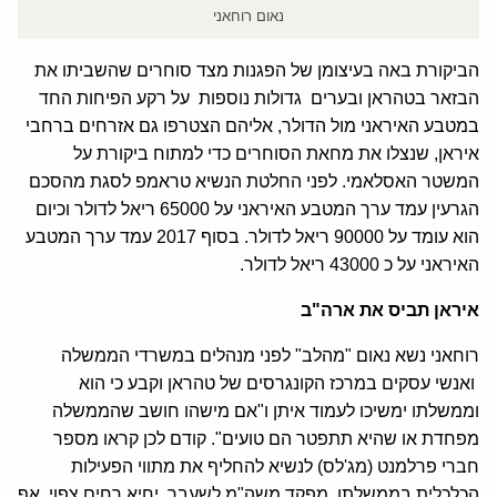
נאום רוחאני
הביקורת באה בעיצומן של הפגנות מצד סוחרים שהשביתו את
הבזאר בטהראן ובערים גדולות נוספות על רקע הפיחות החד
במטבע האיראני מול הדולר, אליהם הצטרפו גם אזרחים ברחבי
איראן, שנצלו את מחאת הסוחרים כדי למתוח ביקורת על
המשטר האסלאמי. לפני החלטת הנשיא טראמפ לסגת מהסכם
הגרעין עמד ערך המטבע האיראני על 65000 ריאל לדולר וכיום
הוא עומד על 90000 ריאל לדולר. בסוף 2017 עמד ערך המטבע
האיראני על כ 43000 ריאל לדולר.
איראן תביס את ארה"ב
רוחאני נשא נאום "מהלב" לפני מנהלים במשרדי הממשלה
ואנשי עסקים במרכז הקונגרסים של טהראן וקבע כי הוא
וממשלתו ימשיכו לעמוד איתן ו"אם מישהו חושב שהממשלה
מפחדת או שהיא תתפטר הם טועים". קודם לכן קראו מספר
חברי פרלמנט (מג'לס) לנשיא להחליף את מתווי הפעילות
הכלכלית בממשלתו. מפקד משה"מ לשעבר, יחיא רחים צפוי, אף