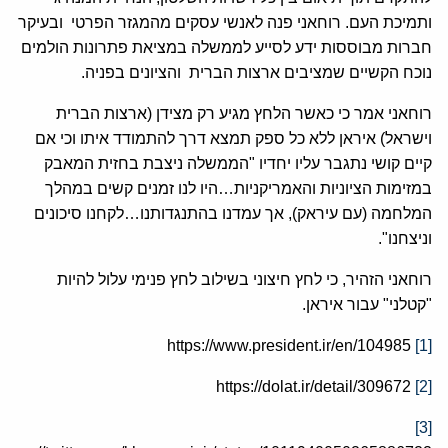
ותמיכת העם. רוחאני פנה לאנשי עסקים מהמגזר הפרטי ובעיקר
חברות מבוססות ידע לסייע לממשלה במציאת פתרונות הולמים
נוכח הקשיים שמציבים ארצות הברית והציונים בפניה.
רוחאני אמר כי כאשר הלחץ מגיע רק מצידן (ארצות הברית
וישראל) איראן ללא כל ספק תמצא דרך להתמודד איתו וכי אם
קיים קושי נתגבר עליו יחדיו "הממשלה ניצבת בחזית המאבק
במזימות הציוניות והאמריקניות…היו לנו זמנים קשים במהלך
המלחמה (עם עיראק), אך עמדנו בהתנגדותנו…לקחנו סיכונים
וניצחנו".
רוחאני הזהיר, כי לחץ חיצוני בשילוב לחץ פנימי עלול להיות
"קטלני" עבור איראן.
https://www.president.ir/en/104985
[1]
https://dolat.ir/detail/309672
[2]
[3]