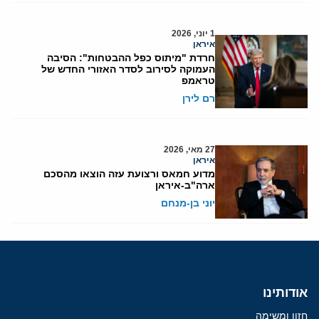
1 יוני, 2026
איראן
חרדת "מיתוס כפל ההבטחות": הסיבה
העמוקה לסירוב לסדר האזורי החדש של
טראמפ
רם לירן
27 מאי, 2026
איראן
מדוע חמאס ורצועת עזה הוצאו מהסכם
ארה"ב-איראן
יוני בן-מנחם
אודותינו
חזון ומשימה