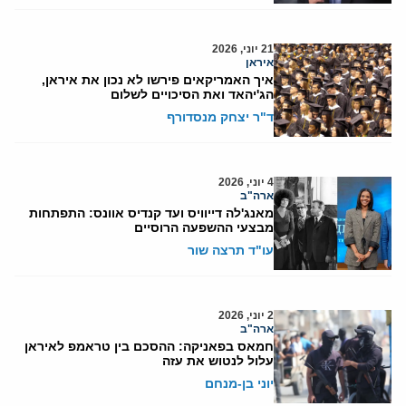
21 יוני, 2026
איראן
איך האמריקאים פירשו לא נכון את איראן,
הג'יהאד ואת הסיכויים לשלום
ד"ר יצחק מנסדורף
4 יוני, 2026
ארה"ב
מאנג'לה דייוויס ועד קנדיס אוונס: התפתחות
מבצעי ההשפעה הרוסיים
עו"ד תרצה שור
2 יוני, 2026
ארה"ב
חמאס בפאניקה: ההסכם בין טראמפ לאיראן
עלול לנטוש את עזה
יוני בן-מנחם