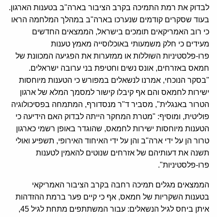
לבדוק את רמת התמיכה בקרב הציבור בארה"ב בטענות הארגון.
בעוד שסקרים קודמים שנערכו בארה"ב במהלך המלחמה הראו
כי רוב האמריקאים תומכים בישראל, הממצאים החדשים
מעידים כי חלק משמעותי באוכלוסייה מאמץ טענות
פרו-פלסטיניות השוללות או ממזערות את הפגיעה המכוונת של
חמאס באזרחים, אונס נשים וחטיפת בני ערובה ישראלים.
"בסקר הנוכחי, אמרנו לנשאלים במפורש כי הטענות מיוחסות
ישירות לחמאס והם אף קיבלו קישור למסמך המלא של ארגון
הטרור באנגלית", מסביר ד"ר מנסדורף, המתמחה בפסיכולוגיה
פוליטית, ומוסיף: "מטרת המחקר הייתה לבדוק האם הידיעה כי
הטענות מיוחסות ישירות לחמאס, שהוגדר באופן רשמי כארגון
טרור הן על ידי ארה"ב והן על ידי האיחוד האירופי, תשפיע ואולי
תשנה את דעותיהם של אזרחים שנוטים להאמין לטענות
פרו-פלסטיניות".
הממצאים מגלים תמיכה רחבה בקרב הציבור האמריקאי
בטענות השקריות של חמאס, אף כי קיים פער ברמת ההזדהות
איתן ביחס לגיל הנשאלים: עבור המשתתפים מתחת לגיל 45,