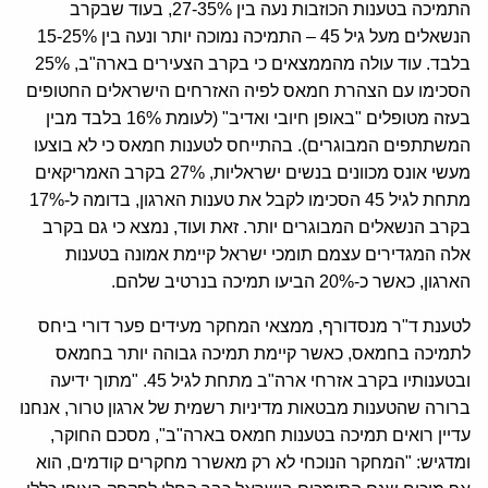
התמיכה בטענות הכוזבות נעה בין 27-35%, בעוד שבקרב
הנשאלים מעל גיל 45 – התמיכה נמוכה יותר ונעה בין 15-25%
בלבד. עוד עולה מהממצאים כי בקרב הצעירים בארה"ב, 25%
הסכימו עם הצהרת חמאס לפיה האזרחים הישראלים החטופים
בעזה מטופלים "באופן חיובי ואדיב" (לעומת 16% בלבד מבין
המשתתפים המבוגרים). בהתייחס לטענות חמאס כי לא בוצעו
מעשי אונס מכוונים בנשים ישראליות, 27% בקרב האמריקאים
מתחת לגיל 45 הסכימו לקבל את טענות הארגון, בדומה ל-17%
בקרב הנשאלים המבוגרים יותר. זאת ועוד, נמצא כי גם בקרב
אלה המגדירים עצמם תומכי ישראל קיימת אמונה בטענות
הארגון, כאשר כ-20% הביעו תמיכה בנרטיב שלהם.
לטענת ד"ר מנסדורף, ממצאי המחקר מעידים פער דורי ביחס
לתמיכה בחמאס, כאשר קיימת תמיכה גבוהה יותר בחמאס
ובטענותיו בקרב אזרחי ארה"ב מתחת לגיל 45. "מתוך ידיעה
ברורה שהטענות מבטאות מדיניות רשמית של ארגון טרור, אנחנו
עדיין רואים תמיכה בטענות חמאס בארה"ב", מסכם החוקר,
ומדגיש: "המחקר הנוכחי לא רק מאשרר מחקרים קודמים, הוא