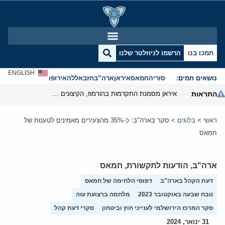
תמכו בנו
הרשמו לניוזלטר שלנו
ENGLISH
נושאים חמים:
סוריה
חמאס
איראן
ארה”ב
חזבאללה
אירופה
אנטישמיות
התראות
איראן מסמנת התקדמות בהורמוז, הקיצונים מנסים לבלום
ראשי
>
בלוגים
>
סקר בארה"ב: כ-35% מהצעירים מאמינים לטענות של
חמאס
ארה"ב
,
הודעות לתקשורת
,
חמאס
דעת הקהל בארה"ב
דפוסי הלחימה של חמאס
טבח שבעה באוקטובר 2023
מלחמה ברצועת עזה
סקר המרכז הירושלמי לענייני חוץ וביטחון
סקרי דעת קהל
31 ינואר, 2024