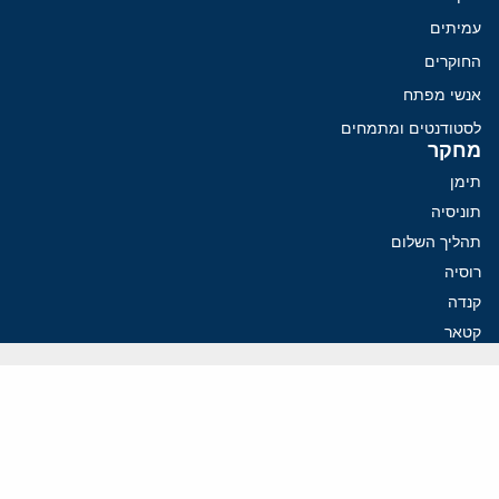
עמיתים
החוקרים
אנשי מפתח
לסטודנטים ומתמחים
מחקר
תימן
תוניסיה
תהליך השלום
רוסיה
קנדה
קטאר
פלסטינים
ערבי ישראל
ערב הסעודית
עיראק
פרסומים אחרונים