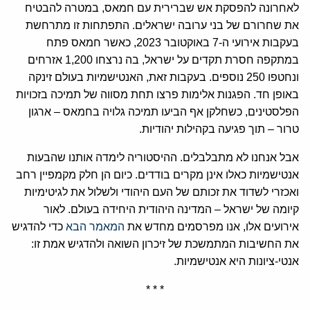
לאחרונה להפסקת אש שברירית עם חמאס, במטרה להבטיח
את שחרורם של בני ערובה ישראלים. התפתחות זו מתרחשת
בעקבות אירועי ה-7 באוקטובר 2023, כאשר חמאס פתח
במתקפה חסרת תקדים על ישראל, בה נרצחו 1,200 אזרחים
ונחטפו 250 נוספים. בעקבות זאת, האנטישמיות בעולם זינקה
באופן חד. הפגנות אלימות פרצו תחת מסווה של תמיכה בזכויות
הפלסטינים, כשחלקן אף הביעו תמיכה גלויה בחמאס – ארגון
טרור – תוך פגיעה בקהילות יהודיות.
אבל אנחנו לא מתבלבלים. ההיסטוריה לימדה אותנו שהבעות
אנטישמיות כאלו אינן מקרים בודדים. כיום הן חלק מקמפיין רחב
ואכזרי לשדוד את זכותם של העם היהודי ולשלול את לגיטימיות
קיומה של ישראל – המדינה היהודית היחידה בעולם. לאור
אירועים אלו, אנו מפרסמים מחדש את
המאמר הבא
כדי להדגיש
את החשיבות המתמשכת של זיכרון השואה ולהדגיש אמת זו:
אנטי-ציונות היא אנטישמיות.
* * *