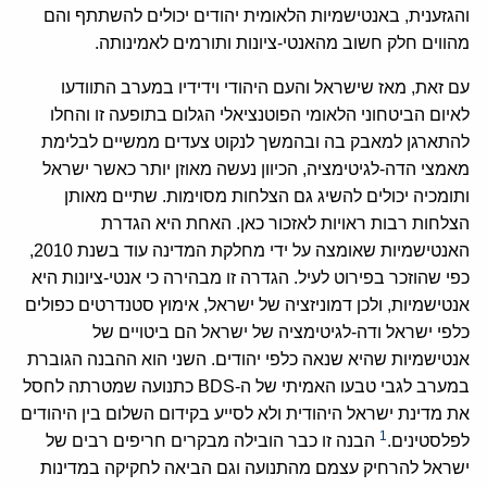
והגזענית, באנטישמיות הלאומית יהודים יכולים להשתתף והם
מהווים חלק חשוב מהאנטי-ציונות ותורמים לאמינותה.
עם זאת, מאז שישראל והעם היהודי וידידיו במערב התוודעו
לאיום הביטחוני הלאומי הפוטנציאלי הגלום בתופעה זו והחלו
להתארגן למאבק בה ובהמשך לנקוט צעדים ממשיים לבלימת
מאמצי הדה-לגיטימציה, הכיוון נעשה מאוזן יותר כאשר ישראל
ותומכיה יכולים להשיג גם הצלחות מסוימות. שתיים מאותן
הצלחות רבות ראויות לאזכור כאן. האחת היא הגדרת
האנטישמיות שאומצה על ידי מחלקת המדינה עוד בשנת 2010,
כפי שהוזכר בפירוט לעיל. הגדרה זו מבהירה כי אנטי-ציונות היא
אנטישמיות, ולכן דמוניזציה של ישראל, אימוץ סטנדרטים כפולים
כלפי ישראל ודה-לגיטימציה של ישראל הם ביטויים של
אנטישמיות שהיא שנאה כלפי יהודים. השני הוא ההבנה הגוברת
במערב לגבי טבעו האמיתי של ה-BDS כתנועה שמטרתה לחסל
את מדינת ישראל היהודית ולא לסייע בקידום השלום בין היהודים
1
לפלסטינים.
הבנה זו כבר הובילה מבקרים חריפים רבים של
ישראל להרחיק עצמם מהתנועה וגם הביאה לחקיקה במדינות