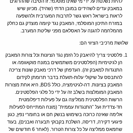
להיות נשלטת על ידי מי שאינו מוסלמי. זו הסיבה שההרוגים
במאבק עדים לשהידים במובן הדתי (שהיד). מכיוון שיש
לראות בישראל ראש גשר לתרבות המערבית ולהשפעה
במזרח התיכון המוסלמי, המאבק נגד קיומה מוצדק גם כחלק
מהמלחמה להגנה על האסלאם מפני שליטת המערב.
שלושת מרכיבי הציווי הם:
פלסטיני צריך להיאבק כל הזמן נגד הציונות וכל צורות המאבק
הן לגיטימיות (הפלסטינים משתמשים במונח
מוקאוומה
או
התנגדות למאבק זה). העדפתן של דרכי מאבק שונות צריכה
להתבסס על שיקולי עלות-תועלת בדבר תרומתן לקידום
המאבק בציונות. דה-לגיטימציה, כולל BDS, היא אחת מצורות
המאבק המומלצות בשלב זה על ידי כל פלגי הפלסטינים.
הרשות הפלסטינית ממליצה גם על פעילות דיפלומטית
חד-צדדית ועל "התנגדות עממית" (מונח המתייחס לפעילות
אלימה שאינה כרוכה בשימוש בנשק חם או בחומרי נפץ, כגון
פיגועי דקירה, דריסה, השלכת בקבוקי תבערה ואבנים), בעוד
שחמאס ממליצה על כל צורות הטרור. (לאחר 6 חודשים של