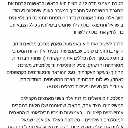
מטרת מאמצי הדה-לגיטימציה היא בראש ובראשונה לבנות את
מסגרת החשיבה על הסכסוך במערב באופן שיתלווה לעמודי
תווך אלה, מתוך אמונה שבדרך זו תפחת התמיכה הבינלאומית
בישראל ותתפוגג יכולתה להשתמש ביכולותיה, כולל הצבאיות,
כדי לחזק את יכולתה לשרוד.
הדרך לעשות זאת היא באמצעות מאמץ מרוכז, מתואם ורחב
היקף בתחומים שונים שבאמצעותו נבנית הלך הרוח המערבי
ביחס לסכסוך. אלה כוללים את התקשורת (רשתות חברתיות
מסורתיות וחדשות), פעילות פוליטית ודיפלומטית, מערכת
החינוך (בעיקר האקדמיה, סגל ההוראה והסטודנטים בקמפוסים
כאחד), פעילות תרבותית, הזירה המשפטית, מוסדות דת,
איגודים מקצועיים ופעילות כלכלית (BDS).
הפלסטינים פועלים בזירות אלה בשני מאמצים מקבילים
המשלימים. מצד אחד, חמאס, שהאמנה שלו מלאה במסרים
אנטישמיים קיצוניים – באמצעות תומכיו הבינלאומיים מהאחים
המוסלמים העולמיים – משתפת פעולה עם אנשי שמאל
אולטרה-רדיקלי במה שמכונה "הברית הירוקה-אדומה" ויחד הם