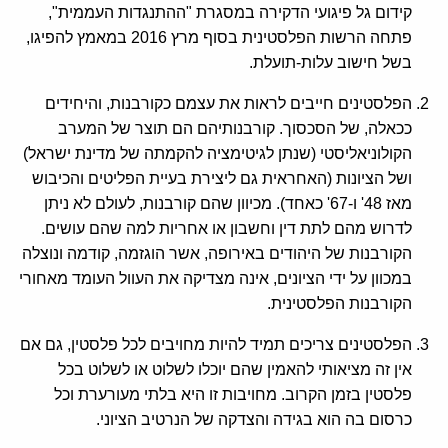
קידום גל פיגועי הדקירה במסגרת "ההתנגדות העממית",
פתחה הרשות הפלסטינית בסוף מרץ 2016 במאמץ להפיגו,
בשל חישוב עלות-תועלת.
הפלסטינים חייבים לראות את עצמם כקורבנות, והיחידים
ככאלה, של הסכסוך. קורבנותיהם הם תוצר של המערב
הקולוניאליסטי (שנתן לגיטימציה להקמתה של מדינת ישראל)
ושל הציונות (האחראית גם ליצירת בעיית הפליטים והכיבוש
מאז 48' ו-67' כאחד). מכיוון שהם קורבנות, לעולם לא ניתן
לדרוש מהם לתת דין וחשבון או אחריות למה שהם עושים.
הקורבנות של היהודים באירופה, אשר הוגזמה, קודמה ונוצלה
במכוון על ידי הציונים, אינה מצדיקה את העוול העומד מאחורי
הקורבנות הפלסטינית.
הפלסטינים צריכים תמיד להיות מחויבים לכל פלסטין, גם אם
אין זה מציאותי להאמין שהם יוכלו לשלוט או לשלוט בכל
פלסטין בזמן הקרוב. מחויבות זו היא בלתי מעורערת וכל
כרסום בה הוא בגידה והצדקה של הנרטיב הציוני.