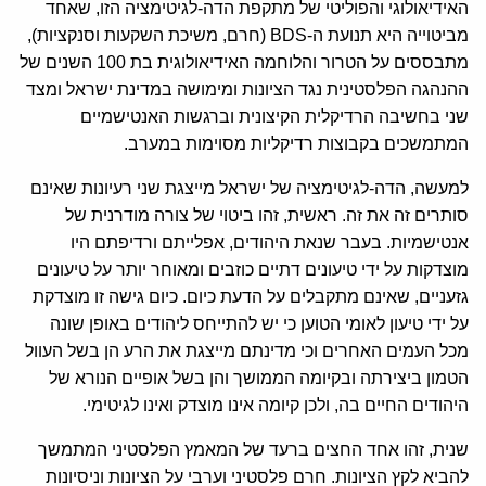
האידיאולוגי והפוליטי של מתקפת הדה-לגיטימציה הזו, שאחד
מביטוייה היא תנועת ה-BDS (חרם, משיכת השקעות וסנקציות),
מתבססים על הטרור והלוחמה האידיאולוגית בת 100 השנים של
ההנהגה הפלסטינית נגד הציונות ומימושה במדינת ישראל ומצד
שני בחשיבה הרדיקלית הקיצונית וברגשות האנטישמיים
המתמשכים בקבוצות רדיקליות מסוימות במערב.
למעשה, הדה-לגיטימציה של ישראל מייצגת שני רעיונות שאינם
סותרים זה את זה. ראשית, זהו ביטוי של צורה מודרנית של
אנטישמיות. בעבר שנאת היהודים, אפלייתם ורדיפתם היו
מוצדקות על ידי טיעונים דתיים כוזבים ומאוחר יותר על טיעונים
גזעניים, שאינם מתקבלים על הדעת כיום. כיום גישה זו מוצדקת
על ידי טיעון לאומי הטוען כי יש להתייחס ליהודים באופן שונה
מכל העמים האחרים וכי מדינתם מייצגת את הרע הן בשל העוול
הטמון ביצירתה ובקיומה הממושך והן בשל אופיים הנורא של
היהודים החיים בה, ולכן קיומה אינו מוצדק ואינו לגיטימי.
שנית, זהו אחד החצים ברעד של המאמץ הפלסטיני המתמשך
להביא לקץ הציונות. חרם פלסטיני וערבי על הציונות וניסיונות