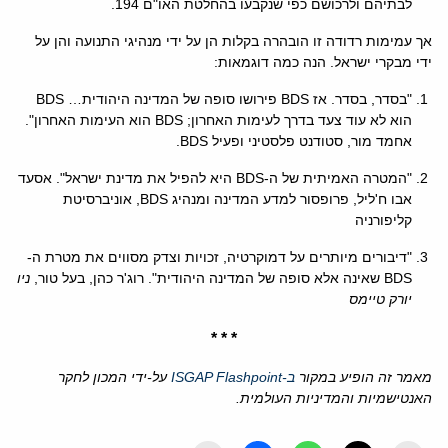
לבתיהם ולרכושם כפי שנקבעו בהחלטת האו"ם 194.
אך עמימות רדודה זו הובהרה בקלות הן על ידי מנהיגי התנועה והן על
ידי מבקרי ישראל. הנה כמה דוגמאות:
"בסדר, בסדר. אז BDS פירושו סופה של המדינה היהודית… BDS
הוא לא עוד צעד בדרך לעימות האחרון; BDS הוא העימות האחרון".
אחמד מור, סטודנט פלסטיני ופעיל BDS.
"המטרה האמיתית של ה-BDS היא להפיל את מדינת ישראל". אסעד
אבו ח'ליל, פרופסור למדע המדינה ומנהיג BDS, אוניברסיטת
קליפורניה
"דיבורים מיותרים על דמוקרטיה, זכויות וצדק מסווים את מטרת ה-
BDS שאינה אלא סופה של המדינה היהודית". רוג'ר כהן, בעל טור,
ניו
יורק טיימס
* * *
מאמר זה הופיע במקור
ב-ISGAP Flashpoint
על-ידי המכון לחקר
האנטישמיות והמדיניות העולמית.