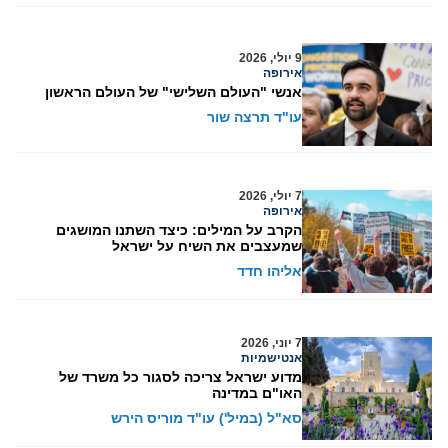
9 יולי, 2026
אירופה
אנשי "העולם השלישי" של העולם הראשון
עו"ד תרצה שור
7 יולי, 2026
אירופה
הקרב על המילים: כיצד השתנו המושגים
שמעצבים את השיח על ישראל
אליהו חדד
7 יוני, 2026
אנטישמיות
מדוע ישראל צריכה לסגור כל משרד של
האו"ם במדינה
סא"ל (במיל') עו"ד מוריס הירש