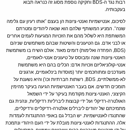
רבות נגד ה-BDS וחקיקה נוספת מסוג זה כנראה תבוא
בעקבותיה.
לסיכום, אנטישמיות ואנטי-ציונות הן בעצם "אותו רעיון עם גלימה
שונה". המניע המשותף שלהם הוא שנאה ליהודים ומטרתם
המשותפת היא לשלול מהם את הזכויות המגיעות לעמים אחרים
או לבני אדם. גם הטיעונים והשיטות שבהם משתמשים שניהם
(BDS, הפחדה ואלימות) דומים מאוד. אולם השיח בו משתמשת
האנטי-ציונות שונה ומבוסס על טיעונים אנטי-לאומיים,
אנטי-קולוניאליזם וזכויות אדם: הכלים בהם היא משתמשת
מעודכנים ומתוחכמים יותר (מוסדות בינלאומיים, ארגונים
לא-ממשלתיים, BDS, רשתות חברתיות וכו') והיא נשענת על
תומכים חדשים. אם בעבר האנטישמיות הגיעה בעיקר מהימין
הקיצוני, האנטי-ציונות מקודמת בעיקר על ידי השמאל
האולטרה-רדיקלי ועל ידי קבוצות ליברליות רדיקליות, ונהנית גם
מתמיכתם של יהודים ליברלים אולטרה-רדיקליים ורדיקליים,
שהתנגדו לאנטישמיות. יש הבדל גם באופי ההתנגדות לעמדות
אלה. ההתנגדות לאנטי-ציונות מובלת על ידי העם היהודי ונתמכת