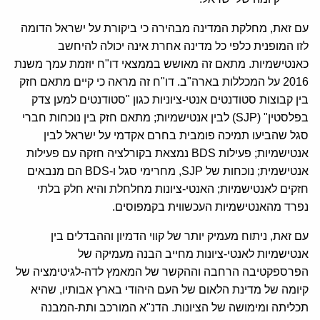
עם זאת, מחלקת המדינה מבהירה כי ביקורת על ישראל הדומה
לזו המופנית כלפי כל מדינה אחרת אינה יכולה להיחשב
כאנטישמיות. מתאם זה מאושש בממצאי דו"ח יוזמת עמך משנת
2016 על המכללות בארה"ב. דו"ח זה מראה כי קיים מתאם חזק
בין קבוצות סטודנטים אנטי-ציוניות כגון "סטודנטים למען צדק
בפלסטין" (SJP) לבין אנטישמיות; מתאם חזק בין נוכחות חברי
סגל שהביעו תמיכה פומבית בחרם אקדמי על ישראל לבין
אנטישמיות; פעילות BDS נמצאת בקורלציה חזקה עם פעילות
אנטישמית; נוכחות של SJP, מחרימי סגל ו-BDS הם מנבאים
חזקים לאנטישמיות; האנטי-ציונות מחלחלת והיא חלק בלתי
נפרד מהאנטישמיות העכשווית בקמפוסים.
עם זאת, ניתוח מעמיק יותר של קווי הדמיון וההבדלים בין
אנטישמיות לאנטי-ציונות מחייב הבנה מעמיקה של
הפרספקטיבה הרחבה וההקשר של המאמץ לדה-לגיטימציה של
קיומה של מדינת הלאום של העם היהודי בארץ אבותיו, שהיא
תכליתה ומימושה של הציונות. הדנ"א המורכב ותת-המבנה