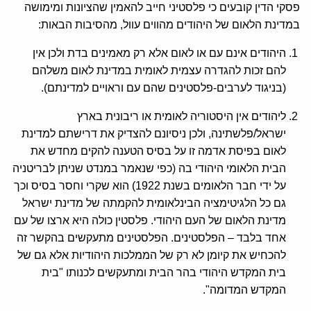
פסקי הדין קובעים כי פלסטיני חייב להאמין שהציונות ומימושה
במדינת הלאום של היהודים מהווים עוול, מהסיבות הבאות:
היהודים אינם עם או לאום אלא רק מאמינים בדת ולכן אין
להם זכות להגדרה עצמית לאומית במדינת לאום משלהם
(בניגוד לערבים-פלסטינים שהם עם וראויים למדינתם).
ליהודים אין היסטוריה לאומית או ריבונית בארץ
ישראל/פלשתינה, ולכן ניסיונם להצדיק את דרישתם למדינת
לאום בפיסת אדמה זו על בסיס הטענה להקים מחדש את
הבית הלאומי היהודי בה (כפי שנאמר במנדט שניתן לבריטניה
על ידי חבר הלאומים בשנת 1922) הוא שקרי וחסר בסיס וכך
גם כל הלגיטימציה הבינלאומית להקמתה של מדינת ישראל
מדינת הלאום של העם היהודי. פלסטין כולה היא ארצו של עם
אחד בלבד – הפלסטינים. הפלסטינים מתעקשים בהקשר זה
להכחיש את קיומן לא רק של הממלכות היהודיות אלא גם של
בית המקדש היהודי בהר הבית ומתעקשים לכנותו "בית
המקדש המדומה".