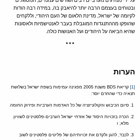
על ידי מנהיגים מערביים רבים ושורשים עממיים, המסוגלים
ובטוחים בעצמם הרבה יותר להיאבק בה, במידה רבה הודות
לקיומה של ישראל, מדינת הלאום של העם היהודי, וללקחים
שהופקו מההתנגדות המוגבלת בעבר לאנטישמיות ולאסונות
שהיא הביאה על היהודים ועל האנושות כולה.
* * *
הערות
[1]
קריאת BDS משנת 2005 מפגינה עמימות בשפת ישראל בשלושת
תנאיה כדי שהחרם יוסר:
סיום הכיבוש והקולוניזציה של כל האדמות הערביות ופירוק החומה.
הכרה בזכויות היסוד של אזרחי ישראל הערבים-פלסטינים לשוויון
מלא; ו
לכבד, להגן ולקדם את זכויותיהם של פליטים פלסטינים לשוב