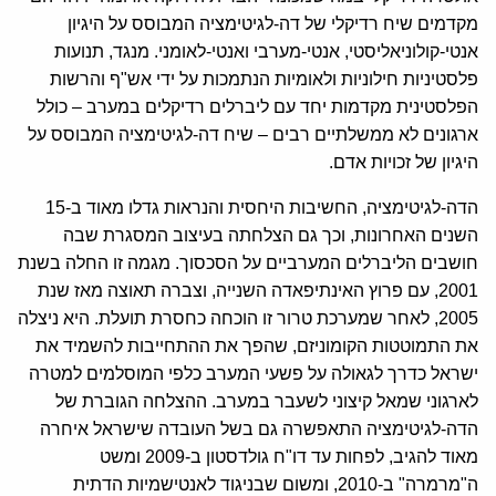
מקדמים שיח רדיקלי של דה-לגיטימציה המבוסס על היגיון
אנטי-קולוניאליסטי, אנטי-מערבי ואנטי-לאומני. מנגד, תנועות
פלסטיניות חילוניות ולאומיות הנתמכות על ידי אש"ף והרשות
הפלסטינית מקדמות יחד עם ליברלים רדיקלים במערב – כולל
ארגונים לא ממשלתיים רבים – שיח דה-לגיטימציה המבוסס על
היגיון של זכויות אדם.
הדה-לגיטימציה, החשיבות היחסית והנראות גדלו מאוד ב-15
השנים האחרונות, וכך גם הצלחתה בעיצוב המסגרת שבה
חושבים הליברלים המערביים על הסכסוך. מגמה זו החלה בשנת
2001, עם פרוץ האינתיפאדה השנייה, וצברה תאוצה מאז שנת
2005, לאחר שמערכת טרור זו הוכחה כחסרת תועלת. היא ניצלה
את התמוטטות הקומוניזם, שהפך את ההתחייבות להשמיד את
ישראל כדרך לגאולה על פשעי המערב כלפי המוסלמים למטרה
לארגוני שמאל קיצוני לשעבר במערב. ההצלחה הגוברת של
הדה-לגיטימציה התאפשרה גם בשל העובדה שישראל איחרה
מאוד להגיב, לפחות עד דו"ח גולדסטון ב-2009 ומשט
ה"מרמרה" ב-2010, ומשום שבניגוד לאנטישמיות הדתית