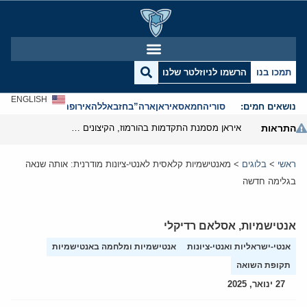
תמכו בנו
הרשמו לניוזלטר שלנו
ENGLISH
נושאים חמים:
סוריה
חמאס
איראן
ארה”ב
חזבאללה
אירופה
אנטישמיות
התראות
איראן מסמנת התקדמות בהורמוז, הקיצונים מנסים לבלום
ראשי
>
בלוגים
>
מאנטישמיות קלאסית לאנטי-ציונות מודרנית: אותה שנאה
בגלימה חדשה
אנטישמיות
,
אסלאם רדיקלי
אנטי-ישראליות ואנטי-ציונות
אנטישמיות ומלחמה באנטישמיות
תקופת השואה
27 ינואר, 2025