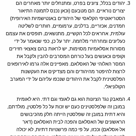
יהודים בכלל, ציונים בפרט, ומתנחלים יותר מאחרים הם
יצורים נוראיים. הם מטבעם (וכאן נכנס לתמונה התיאור
הסטריאוטיפי הקלאסי של היהודים באנטישמיות האירופית)
חמדנים, אכזריים, בדלנים, ערמומיים, חותרים לשליטה
עולמית, אחראים לכל הקשיים, מתנשאים, תופסים את עצמם
כעליונים ומחרחרי מלחמה. יתר על כן, כפי שנאמר על ידי
מסורות אסלאמיות מסוימות, יש לראות בהם צאצאי חזירים
וקופים וכאנשים בעל כורחם המסרבים להבין ולקבל את
המסר האלוהי של האסלאם. מאפיינים אלה גרמו לאירופאים
לרצות להיפטר מהיהודים והם מצדיקים את העקשנות
הפלסטינית לקבל את היהודים שנכפו עליהם על ידי המערב
הקולוניאלי.
המאבק נגד הציונות הוא גם לאומי וגם דתי. היא לאומית
במובן זה שלפלסטינים כעם יש זכות על כל פלסטין, מולדתם,
והיא דתית במובן זה שפלסטין הייתה חלק מהכיבושים
הראשונים של האסלאם והפכה לבית האסלאם (דאר
אל-אסלאם) וככזו, על פי כמה פרשנויות דתיות, לא יכולה