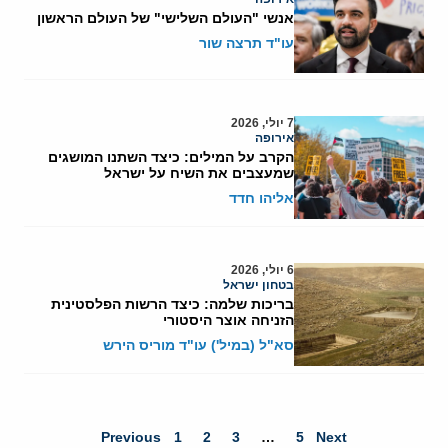
אנשי "העולם השלישי" של העולם הראשון
עו"ד תרצה שור
7 יולי, 2026
אירופה
הקרב על המילים: כיצד השתנו המושגים
שמעצבים את השיח על ישראל
אליהו חדד
6 יולי, 2026
בטחון ישראל
בריכות שלמה: כיצד הרשות הפלסטינית
הזניחה אוצר היסטורי
סא"ל (במיל') עו"ד מוריס הירש
Previous
1
2
3
…
5
Next