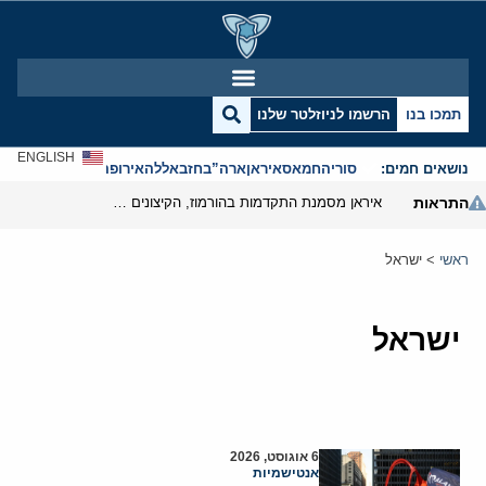
תמכו בנו
הרשמו לניוזלטר שלנו
ENGLISH
נושאים חמים:
סוריה
חמאס
איראן
ארה”ב
חזבאללה
אירופה
אנטישמיות
התראות
איראן מסמנת התקדמות בהורמוז, הקיצונים מנסים לבלום
ראשי
>
ישראל
ישראל
6 אוגוסט, 2026
אנטישמיות