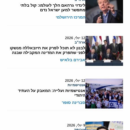
לינדזי גרהאם הלך לעולמו: קול בלתי
מתפשר למען ישראל נדם
המרכז הירושלמי
12 יולי, 2026
ארה"ב
לבנון לא תוכל לפרק את חיזבאללה מנשקו
לפני שתפרק את המדינה המקבילה שבנה
אבירם בלאיש
12 יולי, 2026
אנטישמיות
אנטישמיות ועלייה: המאבק על העתיד
היהודי
סברינה סופר
9 יולי, 2026
אירופה