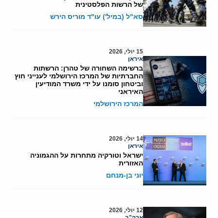
של הרשות הפלסטינית
סא"ל (במיל') עו"ד מוריס הירש
15 יולי, 2026
איראן
ברשימה השחורה של טהרן: הרשתות
החברתיות של המרכז הירושלמי לענייני חוץ
וביטחון סומנו על ידי משרד המודיעין
האיראני
המרכז הירושלמי
14 יולי, 2026
איראן
ישראל וטורקיה מתחרות על ההגמוניה
האזורית
יוני בן-מנחם
12 יולי, 2026
ארה"ב