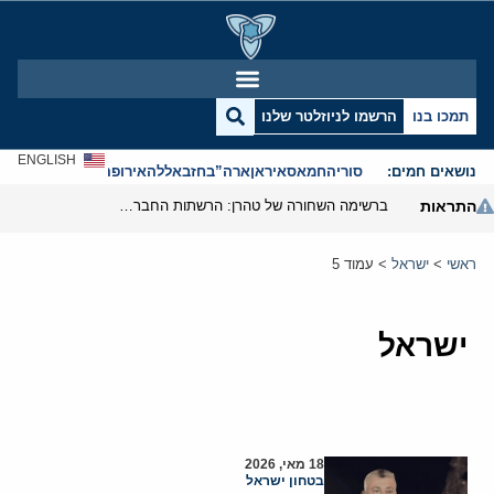
תמכו בנו
הרשמו לניוזלטר שלנו
ENGLISH
נושאים חמים:
סוריה
חמאס
איראן
ארה”ב
חזבאללה
אירופה
אנטישמיות
התראות
ברשימה השחורה של טהרן: הרשתות החברתיות של המרכז הירושלמי לענייני חוץ וביטחון סומנו על ידי משרד המודיעין האיראני
ישר
ראשי
>
ישראל
>
עמוד 5
ישראל
18 מאי, 2026
בטחון ישראל