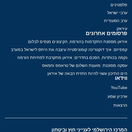
פלסטינים
ערבי ישראל
ערב הסעודית
עיראק
פרסומים אחרונים
איראן מסמנת התקדמות בהורמוז, הקיצונים מנסים לבלום
קמפיזם: איך דוקטרינה קומוניסטית עיצבה את היחס לישראל במערב
נקמה בכותרות, הסכם בחדרים: איראן מתקרבת לפתיחת הורמוז
עסקה מסוכנת: מועצת השלום של טראמפ וחמאס
הים התיכון עשוי להיות החזית הבאה של איראן
ווידאו
YouTube
ארכיון שמע
הרצאות
המרכז הירושלמי לענייני חוץ וביטחון