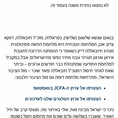
לא נמצאו כותרת משנה בעמוד זה.
בנאום שנשא שלשום (שלישי), נסראללה, מזכ"ל חזבאללה, דווקא
צדק: אכן, המלחמה הנוכחית היא מלחמת התשה פסיכולוגית.
מנהיג חיזבאללה דייק כשאמר כי ההמתנה הדרוכה לתגובת
איראן וארגון הטרור גובה מחיר נפשי מהישראלים; אבל במקביל
למלחמת התודעה שמתנהלת כבר חודשים ארוכים – וביתר
שאת לאחר חיסול רמטכ"ל חזבאללה פואד שוכר – מול הציבור
הישראלי, מתרחשת מלחמה דומה גם מול הציבור הלבנוני.
הצטרפו אל ערוץ ה-JCFA בוואסטאפ
הצטרפו אל ערוץ הטלגרם שלנו לעדכונים
ניכר כי ישראל מבינה זאת, אולי באיחור מה. מטוסי קרב של חיל
האוויר, ששברו בשלושה גלים שונים את מחסום הקול כשטסו