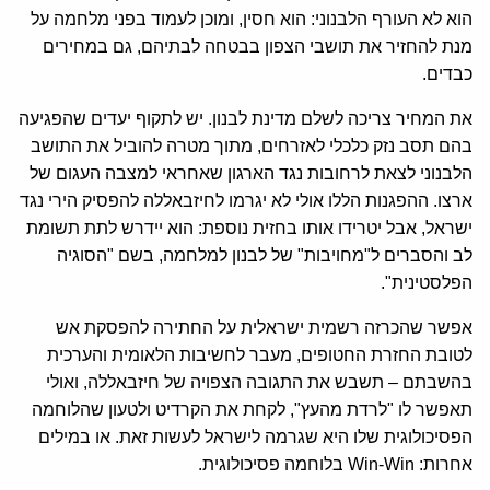
הוא לא העורף הלבנוני: הוא חסין, ומוכן לעמוד בפני מלחמה על
מנת להחזיר את תושבי הצפון בבטחה לבתיהם, גם במחירים
כבדים.
את המחיר צריכה לשלם מדינת לבנון. יש לתקוף יעדים שהפגיעה
בהם תסב נזק כלכלי לאזרחים, מתוך מטרה להוביל את התושב
הלבנוני לצאת לרחובות נגד הארגון שאחראי למצבה העגום של
ארצו. ההפגנות הללו אולי לא יגרמו לחיזבאללה להפסיק הירי נגד
ישראל, אבל יטרידו אותו בחזית נוספת: הוא יידרש לתת תשומת
לב והסברים ל"מחויבות" של לבנון למלחמה, בשם "הסוגיה
הפלסטינית".
אפשר שהכרזה רשמית ישראלית על החתירה להפסקת אש
לטובת החזרת החטופים, מעבר לחשיבות הלאומית והערכית
בהשבתם – תשבש את התגובה הצפויה של חיזבאללה, ואולי
תאפשר לו "לרדת מהעץ", לקחת את הקרדיט ולטעון שהלוחמה
הפסיכולוגית שלו היא שגרמה לישראל לעשות זאת. או במילים
אחרות: Win-Win בלוחמה פסיכולוגית.