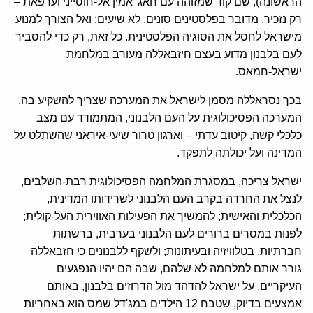
הראשונה), שם קוד שמזוהה עם חאג' אמין אל-חוסייני וערפאת –
רק נזכיר, מדובר בפלסטינים סונים, לא שיעים; ואל הצורך למנוע
מישראל לחסל את הסוגיה הפלסטינית. כל זאת, רק כדי להסביר
לעם בלבנון מדוע בעצם חיזבאללה מעורב במלחמת
ישראל-חמאס.
בכך נסראללה מסמן לישראל את המערכה שצריך להשקיע בה.
המערכה הפסיכולוגית על העם הלבנוני, המתמודד עם מצב
כלכלי קשה, קיטוב עדתי – וארגון טרור שיעי-איראני שהשתלט על
המדינה ועל יכולתה לתפקד.
ישראל צריכה, במסגרת המלחמה הפסיכולוגית רבת-השלבים,
לנצל את החרדה בקרב העם הלבנוני לשרידותו המדינית,
הכלכלית והאישית; להמשיך את הפעילות האווירית העל-קולית;
לפנות במסרים ברורים לעם הלבנוני בערבית, ברשתות
חברתיות, בטלוויזיה ובעיתונות; ולשקף ללבנונים כי חזבאללה
גורר אותם למלחמה לא שלהם, שבה הם יהיו הנפגעים
העיקריים. על ישראל להדהד מול הדרוזים בלבנון, באותם
אמצעים בדיוק, שטבח 12 הילדים במג'דל שמס הוא באחריות