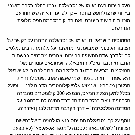
מעל ביירות בעת נאומו של נסראללה, גרמו בהלה בקרב תושבי
ביירות שרצו לחפש מחסה – כך לפי עדי ראייה ששוחחו עם
סוכנות הידיעות רויטרס. זאת בדיוק המלחמה הפסיכולוגית
הנדרשת.
המטוסים הישראליים ונאומו של נסראללה התחרו על הקשב של
הציבור הלבנוני, שמבועת מהמחשבה על מלחמה. רבים נמלטים
לחו"ל דרך שדה התעופה בביירות, אחרים מתבטים ברשתות
החברתיות נגד מזכ"ל החזבאללה, ועיתונאים עומדים מול
המצלמות ומביעים התנגדות למלחמה. ברור להם כי לא ישראל
היא שפתחה חזית בצפון; שמי שעשה זאת, נשמע להנחיית
הפטרון מטהראן, שנמצא אלפי קילומטרים מדרום לבנון – ופועל
בכלל למען הצלת חמאס, הנמצא 300 קילומטרים מהבירה
הלבנונית. וזאת בכלל תחת הכותרת התעמולתית "הגנה על
המדינה הפלסטינית" – דרך הקרבת מדינת לבנון ואזרחיה.
נוסף על כך, נסראללה התייחס בנאומו למזימות של "הישות
הציונית" לשלוט באזור; לסכנה ל"מסגד אל-אקצא" (לא בפעם