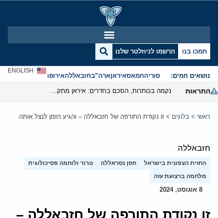
תמכו בנו
הרשמו לניוזלטר שלנו
ENGLISH
נושאים חמים:
סוריה
חמאס
איראן
ארה”ב
חזבאללה
אירופה
אנטישמיות
התראות
נקמה בכותרות, הסכם בחדרים: איראן מתקרבת לפתיחת הורמוז
ראשי
>
בלוגים
>
זו נקודת התורפה של חזבאללה – והגיע הזמן לנצל אותה
חזבאללה
החזית הצפונית בישראל
חסן נסראללה
טרור ולוחמה פסיכולוגית
מלחמה ברצועת עזה
8 אוגוסט, 2024
זו נקודת התורפה של חזבאללה –