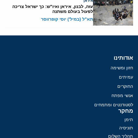
איראן
עזה, לבנון, איראן ואיו"ש: כך ישראל צריכה
לפעול בעולם משתנה
תא"ל (במיל') יוסי קופרווסר
אודותינו
חזון ומשימה
עמיתים
החוקרים
אנשי מפתח
לסטודנטים ומתמחים
מחקר
תימן
תוניסיה
תהליך השלום