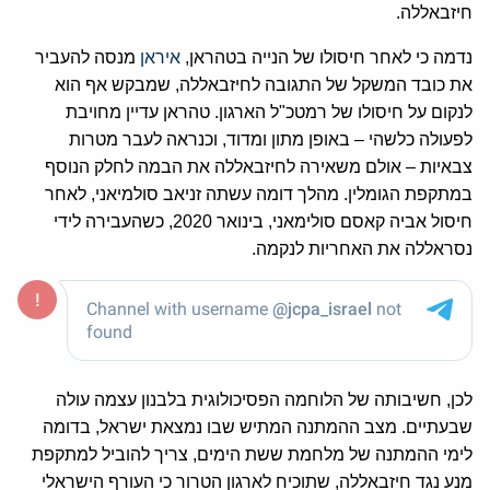
חיזבאללה.
נדמה כי לאחר חיסולו של הנייה בטהראן,
איראן
מנסה להעביר
את כובד המשקל של התגובה לחיזבאללה, שמבקש אף הוא
לנקום על חיסולו של רמטכ"ל הארגון. טהראן עדיין מחויבת
לפעולה כלשהי – באופן מתון ומדוד, וכנראה לעבר מטרות
צבאיות – אולם משאירה לחיזבאללה את הבמה לחלק הנוסף
במתקפת הגומלין. מהלך דומה עשתה זניאב סולמיאני, לאחר
חיסול אביה קאסם סולימאני, בינואר 2020, כשהעבירה לידי
נסראללה את האחריות לנקמה.
לכן, חשיבותה של הלוחמה הפסיכולוגית בלבנון עצמה עולה
שבעתיים. מצב ההמתנה המתיש שבו נמצאת ישראל, בדומה
לימי ההמתנה של מלחמת ששת הימים, צריך להוביל למתקפת
מנע נגד חיזבאללה, שתוכיח לארגון הטרור כי העורף הישראלי