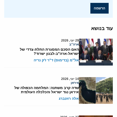
הרשמה
עוד בנושא
29 יוני, 2026
ארה"ב
האם הסכם המסגרת התלת-צדדי של
ישראל-ארה"ב-לבנון ישרוד?
אל"מ (בדימוס) ד"ר ז'ק נריה
14 יוני, 2026
איראן
שדה קרב משתנה: המלחמה הכפולה של
איראן נגד ישראל והכלכלה העולמית
אלה רוזנברג