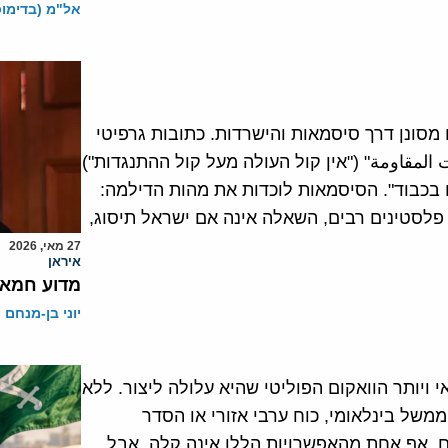
אל"מ (בדימוס)
ח מסונן דרך סיסמאות והישרדות. כתובות גרפיטי
لمقاومة" ("אין קול העולה מעל קול ההתנגדות")
ם בכבוד". הסיסמאות לוכדות את מהות הדילמה:
 פלסטינים רבים, השאלה אינה אם ישראל תיסוג,
27 מאי, 2026
איראן
מדוע חמאס
יוני בן-מנחם
ויותר הוואקום הפוליטי שהיא עלולה ליצור. ללא
משל בינלאומי, כוח ערבי אזורי או הסדר
ם. אף אחת מהאפשרויות הללו אינה קלה, אבל