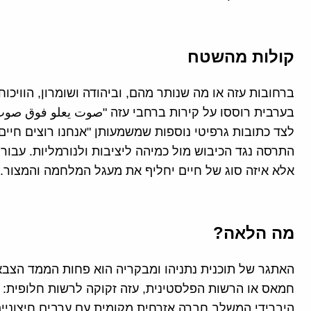
קולות מהשטח
ברחובות עזה או מה שנותר מהם, וביהודה ושומרון, הוויכו
בערבית רוססו על קירות ברחבי עזה "صوت يعلو فوق صوت ا
לצד כתובות גרפיטי נוספות שמשמעותן "אנחנו רוצים חיי
התרסה נגד הכיבוש מול כמיהה ליציבות ולנורמליות. עבור
אלא איזה סוג של חיים יחליף את מעגל המלחמה והמצור.
מה הלאה?
האתגר של תוכנית נתניהו ומבקריה הוא פחות הממד הצבאי 
חמאס או הרשות הפלסטינית, עזה זקוקה לרשות חלופית: מ
היברידי המשלב חברה אזרחית מקומית עם ערבים חיצוניי