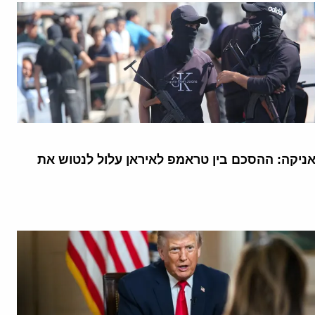
יקה: ההסכם בין טראמפ לאיראן עלול לנטוש את