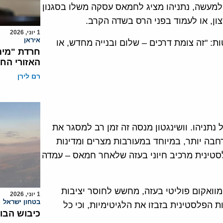
למעשה, נתניהו מציג לחמאס עסקה משלו בסגנון
ון, או לעמוד בפני הרס בשדה הקרב.
1 יוני, 2026
איראן
ת: "זה צומת דרכים – שלום ובנייה מחדש, או
חרדת "מית
האזורי הח
רם לירן
ניהו. וושינגטון מנסה זה זמן רב למסגר את
חבה יותר, במיוחד במעורבות מצרים ומדינות
סטינית מרכיב חיוני בעזה שלאחר חמאס – עמדה
מוואקום פוליטי בעזה, מחשש לחוסר יציבות
1 יוני, 2026
בטחון ישראל
 הפלסטינית בזבזו את הלגיטימיות, וכי כל
כיבוש הבו