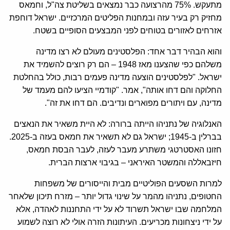
מתעקש. 75% מהרצועה כבר נמצאים בשליטת צה"ל, וחמאס
מחזיק רק בעיר עזה ובמחנות הפליטים המרכזיים. ישראל דוחפת
אזרחים לאזורים בטוחים לפני המבצעים הסופיים בשטח.
והוא הבהיר דבר אחד: הפלסטינים מעולם לא רצו מדינה
משלהם כפי שהצענו מאז 1948 – הם רק רוצים להשמיד את
ישראל. "לפלסטינים הוצעה מדינה פעמים רבות, כולל בהחלטת
החלוקה והם דחו אותה", אמר. "קודמיי הציעו להם מעמד של
מדינה, עם ויתורים מפוארים ונדיבים. הם דחו את זה".
האנלוגיה של נתניהו הייתה ברורה: לא היית משאיר את הנאצים
בברלין ב-1945; ישראל גם לא תשאיר את חמאס בעזה ב-2025.
חזונו האסטרטגי משתרע מעבר לעזה, לעבר הבסת חמאס,
חיזבאללה והמשטר האיראני – בגיבוי ארצות הברית.
למרות השסעים הפוליטיים מבית והייסורים של משפחות
החטופים, נתניהו מהמר על שינוי גדול יותר – מזרח תיכון שלאחר
המלחמה שבו ישראל תשרוד לא על ידי התחננות לאהדה, אלא
על ידי ניצחונות מכריעים. העיתונות הזרה אולי לא רוצה לשמוע