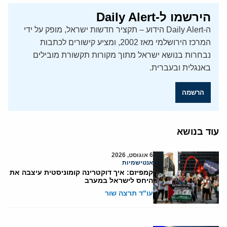
הירשמו ל-Daily Alert
ה-Daily Alert הידוע – תקציר חדשות ישראל, מופק על ידי
המרכז הירושלמי מאז 2002, ומציע קישורים לכתבות
נבחרות בנושא ישראל מתוך מקורות תקשורת מובילים
באנגלית ובעברית.
הרשמה
עוד בנושא
6 אוגוסט, 2026
אנטישמיות
קמפיזם: איך דוקטרינה קומוניסטית עיצבה את
היחס לישראל במערב
עו"ד תרצה שור