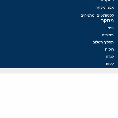
אנשי מפתח
לסטודנטים ומתמחים
מחקר
תימן
תוניסיה
תהליך השלום
רוסיה
קנדה
קטאר
פלסטינים
ערבי ישראל
ערב הסעודית
עיראק
פרסומים אחרונים
איראן מסמנת התקדמות בהורמוז, הקיצונים מנסים לבלום
קמפיזם: איך דוקטרינה קומוניסטית עיצבה את היחס לישראל במערב
נקמה בכותרות, הסכם בחדרים: איראן מתקרבת לפתיחת הורמוז