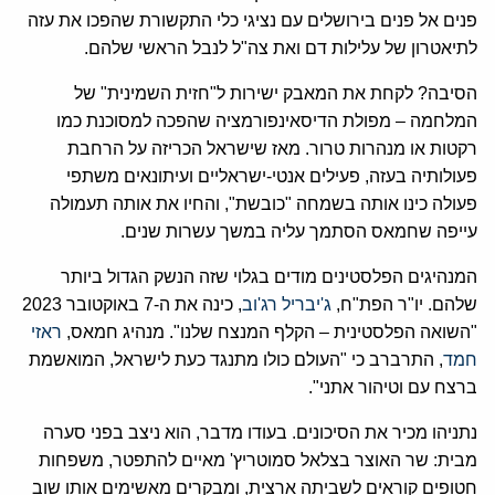
פנים אל פנים בירושלים עם נציגי כלי התקשורת שהפכו את עזה
לתיאטרון של עלילות דם ואת צה"ל לנבל הראשי שלהם.
הסיבה? לקחת את המאבק ישירות ל"חזית השמינית" של
המלחמה – מפולת הדיסאינפורמציה שהפכה למסוכנת כמו
רקטות או מנהרות טרור. מאז שישראל הכריזה על הרחבת
פעולותיה בעזה, פעילים אנטי-ישראליים ועיתונאים משתפי
פעולה כינו אותה בשמחה "כובשת", והחיו את אותה תעמולה
עייפה שחמאס הסתמך עליה במשך עשרות שנים.
המנהיגים הפלסטינים מודים בגלוי שזה הנשק הגדול ביותר
שלהם. יו"ר הפת"ח,
ג'יבריל רג'וב
, כינה את ה-7 באוקטובר 2023
"השואה הפלסטינית – הקלף המנצח שלנו". מנהיג חמאס,
ראזי
חמד
, התרברב כי "העולם כולו מתנגד כעת לישראל, המואשמת
ברצח עם וטיהור אתני".
נתניהו מכיר את הסיכונים. בעודו מדבר, הוא ניצב בפני סערה
מבית: שר האוצר בצלאל סמוטריץ' מאיים להתפטר, משפחות
חטופים קוראים לשביתה ארצית, ומבקרים מאשימים אותו שוב