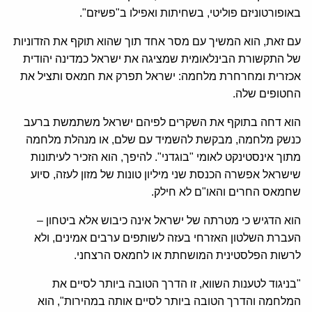
באופורטוניזם פוליטי, בשחיתות ואפילו ב"פשיזם".
עם זאת, הוא המשיך עם מסר אחד תוך שהוא תוקף את הזדוניות
של התקשורת הבינלאומית שמציגה את ישראל כמדינה יהודית
אכזרית ומחרחרת מלחמה: ישראל תפרק את חמאס ותציל את
החטופים שלה.
הוא דחה בתוקף את השקרים לפיהם ישראל משתמשת ברעב
כנשק מלחמה, מבקשת להשמיד עם שלם, או מנהלת מלחמה
מתוך אינסטינקט לאומי "בוגדני". להיפך, הוא הזכיר לעיתונות
שישראל אפשרה הכנסת שני מיליון טונות של מזון לעזה, סיוע
שחמאס החרים והאו"ם לא חילק.
הוא הדגיש כי מטרתה של ישראל אינה כיבוש אלא ביטחון –
העברת השלטון האזרחי בעזה לשותפים ערבים אמינים, ולא
לרשות הפלסטינית המושחתת או לחמאס הרצחני.
"בניגוד לטענות השווא, זו הדרך הטובה ביותר לסיים את
המלחמה והדרך הטובה ביותר לסיים אותה במהירות", הוא