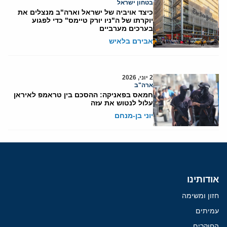
בטחון ישראל
כיצד אויביה של ישראל וארה"ב מנצלים את
יוקרתו של ה"ניו יורק טיימס" כדי לפגוע
בערכים מערביים
אבירם בלאיש
2 יוני, 2026
ארה"ב
חמאס בפאניקה: ההסכם בין טראמפ לאיראן
עלול לנטוש את עזה
יוני בן-מנחם
אודותינו
חזון ומשימה
עמיתים
החוקרים