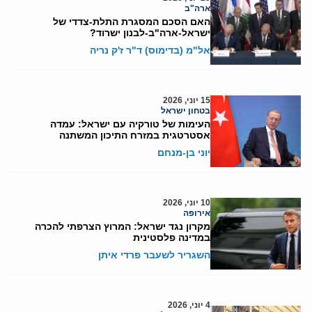
ארה"ב
האם הסכם המסגרת התלת-צדדי של
ישראל-ארה"ב-לבנון ישרוד?
אל"מ (בדימוס) ד"ר ז'ק נריה
15 יוני, 2026
בטחון ישראל
העימות של טורקיה עם ישראל: עמדה
אסטרטגית במזרח התיכון המשתנה
יוני בן-מנחם
10 יוני, 2026
אירופה
מקרון נגד ישראל: המרוץ הצרפתי להכרה
במדינה פלסטינית
השגריר לשעבר פרדי איתן
4 יוני, 2026