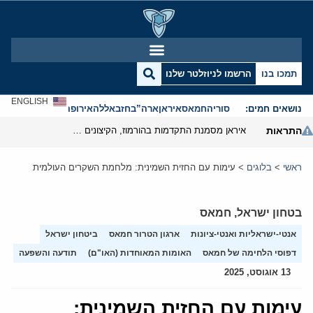
תמכו בנו
הרשמו לניוזלטר שלנו
ENGLISH
נושאים חמים:
סוריה
חמאס
איראן
ארה”ב
חזבאללה
אירופה
אנטישמיות
התראות
איראן מסמנת התקדמות בהורמוז, הקיצונים מנסים לבלום
ראשי
>
בלוגים
>
עימות עם החזית השמינית: מלחמת השקרים העולמית
בטחון ישראל
,
חמאס
אנטי-ישראליות ואנטי-ציונות
ארגון הטרור חמאס
ביטחון ישראל
דפוסי הלחימה של חמאס
האומות המאוחדות (האו"ם)
תודעה והשפעה
13 אוגוסט, 2025
עימות עם החזית השמינית: