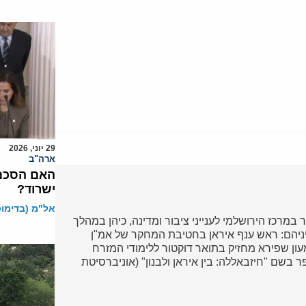
29 יוני, 2026
ארה"ב
האם הסכם 
ישרוד?
אל"מ (בדימוס)
במרכז הירושלמי לענייני ציבור ומדינה, כיהן במהלך
יניהם: ראש ענף איראן בחטיבת המחקר של אמ"ן
מעון שפירא מחזיק בתואר דוקטור ללימודי המזרח
 בשם "חיזבאללה: בין איראן ולבנון" (אוניברסיטת