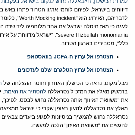
למרות הכישלון, חיזבאללה נחוש לנקום בישראל בעקבות
לדבריהם, האירו
severe Hizbullah monomania". "י
כלל", מסבירים בארגון הטרור.
הצטרפו אל ערוץ ה-JCFA בוואסטאפ
הצטרפו אל ערוץ הטלגרם שלנו לעדכונים
מכל מקום, נראה כי הכישלון האחרון וחוסר ההצלחה של
ח
בדמשק מאלץ את המזכ"ל נסראללה
להסתיר את האמת
. 
את "משוואת האיזון" אותה נסראללה נחוש לבסס. לפיכך, מצ
מאלץ את נסראללה לטעון באופן שקרי כי ישראל ממציאה א
נסראללה נחוש להמשיך בניסיונות לפגוע ביעדים צבאיים י
להגשים את "משוואת האיזון" הלכה למעשה.