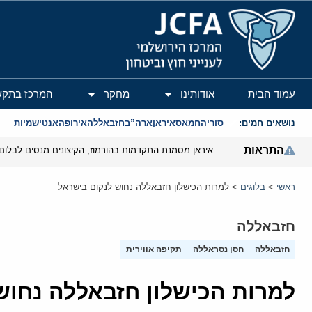
המרכז הירושלמי לענייני חוץ וביטחון
עמוד הבית
אודותינו
מחקר
המרכז בתקש
נושאים חמים:
סוריה
חמאס
איראן
ארה”ב
חזבאללה
אירופה
אנטישמיות
התראות
איראן מסמנת התקדמות בהורמוז, הקיצונים מנסים לבלום
ראשי
>
בלוגים
>
למרות הכישלון חזבאללה נחוש לנקום בישראל
חזבאללה
חזבאללה
חסן נסראללה
תקיפה אווירית
למרות הכישלון חזבאללה נחוש