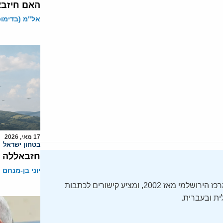
האם חיזבא
אל"מ (בדימוס)
17 מאי, 2026
בטחון ישראל
חזבאללה מ
יוני בן-מנחם
ה-Daily Alert הידוע – תקציר חדשות ישראל, מופק על ידי המרכז הירושלמי מאז 2002, ומציע קישורים לכתבות
ת ובעברית.