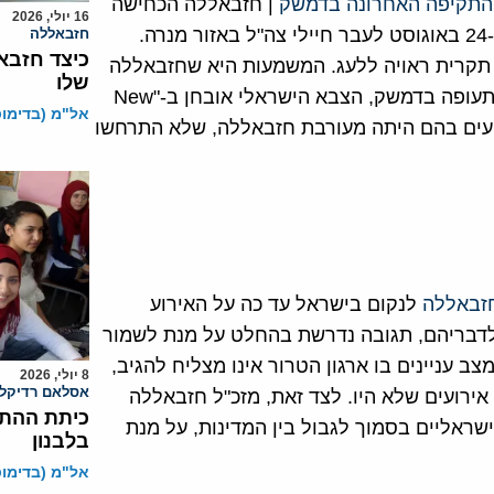
 התקיפה האחרונה בדמשק
| חזבאללה הכחישה
16 יולי, 2026
דיווחים בישראל, לפיהם לוחמי ארגון הטרור פתחו באש ב-24 באוגוסט לעבר חיילי צה"ל באזור מנרה.
חזבאללה
כיצד חזבא
ע הוא "Worth Mocking incident", כלומר תקרית ראויה ללעג. המשמעות היא שחזבאללה
שלו
לעגה כי מאז חיסלה ישראל את אחד מלוחמיה ליד שדה התעופה בדמשק, הצבא הישראלי אובחן ב-"New
אל"מ (בדימוס)
שראל מדווחת על אירועים בהם היתה מעורבת חזבאללה, שלא התרחשו
זבאללה
לנקום בישראל עד כה על האירוע
לדבריהם, תגובה נדרשת בהחלט על מנת לשמור
ב עניינים בו ארגון הטרור אינו מצליח להגיב,
8 יולי, 2026
אסלאם רדיקלי
ירועים שלא היו. לצד זאת, מזכ"ל חזבאללה
כיתת ההתנ
שראליים בסמוך לגבול בין המדינות, על מנת
בלבנון
אל"מ (בדימוס)