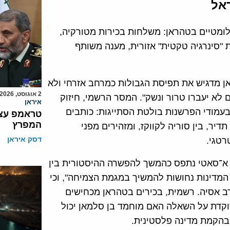
אל
לומטיים בטהראן: משלחות בכירות מטורקיה,
ת "סינרגיה טקטית" אזורית, מענה משותף
אן מדגיש את תפיסת הגבולות כמרחב אזרחי ולא
2 אוגוסט, 2026
 לא יעברו טרור ונשק". המסר הרשמי, חיזוק
איראן
 בעמודי הפרשנות בולטת הסתייגות: כותבים
טראמפ עצר
המפרץ
דיר, בין סוריה לקווקז, ומזהירים מפני
דסק איראן
רטגי.
 א־סאטי נתפס כהמשך להפשרה ההיסטורית בין
 המדינות נחושות להמשיך במגמת הצמיחה", וכי
רב אסיה. רשמית, בכירים בטהראן מכחישים
שוקדת על השאלה האם מוחמד בן סלמאן יכול
בהקמת מדינה פלסטינית.