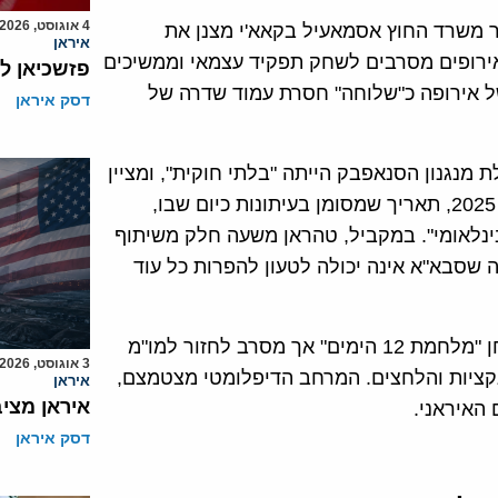
4 אוגוסט, 2026
ר משרד החוץ אסמאעיל בקאא'י מצנן את
איראן
האירופים מסרבים לשחק תפקיד עצמאי וממשיכים
פזשכיאן ל
ל אירופה כ"שלוחה" חסרת עמוד שדרה של
דסק איראן
 מנגנון הסנאפבק הייתה "בלתי חוקית", ומציין
שהחלטה 2231 של מועצת הביטחון פגה ב־18 באוקטובר 2025, תאריך שמסומן בעיתונות כיום שבו,
בינלאומי". במקביל, טהראן משעה חלק משיתוף
 שסבא"א אינה יכולה לטעון להפרות כל עוד
התוצאה היא קיפאון: משטר שמציג עצמו כמי שעמד במבחן "מלחמת 12 הימים" אך מסרב לחזור למו"מ
3 אוגוסט, 2026
קציות והלחצים. המרחב הדיפלומטי מצטמצם,
איראן
איראן מצי
דסק איראן