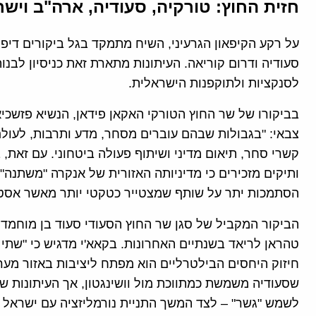
חזית החוץ
:
טורקיה
,
סעודיה
,
ארה
"
ב וישר
על רקע הקיפאון הגרעיני, השיח מתמקד בגל ביקורים דיפ
סעודיה ודרום קוריאה. העיתונות מתארת זאת כניסיון לבנו
לסנקציות ולתוקפנות הישראלית.
בביקורו של שר החוץ הטורקי האקאן פידאן, הנשיא פזשכי
צבאי: "בגבולות שבהם עוברים מסחר, מדע ותרבות, לעולם
קשרי סחר, תיאום מדיני ושיתוף פעולה ביטחוני. עם זאת,
ותיקים מזכירים כי מדיניותה האזורית של אנקרה "משתנה" ת
הסתמכות יתר על שותף שמצטייר כטקטי יותר מאשר אסט
הביקור המקביל של סגן שר החוץ הסעודי סעוד בן מוחמד
טהראן לריאד בשנתיים האחרונות. בקאא'י מדגיש כי "שתי
חיזוק היחסים הבילטרליים הוא מפתח ליציבות באזור מע
שסעודיה משמשת כמתווכת מול וושינגטון, אך העיתונות 
לשמש "גשר" – לצד המשך התניית נורמליזציה עם ישראל 