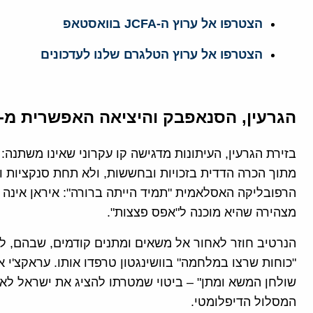
הצטרפו אל ערוץ ה-JCFA בוואסטאפ
הצטרפו אל ערוץ הטלגרם שלנו לעדכונים
הגרעין, הסנאפבק והיציאה האפשרית מ-NPT
בזירת הגרעין, העיתונות מדגישה קו עקרוני שאינו משתנ
מתוך הכרה הדדית בזכויות ובחששות, ולא תחת סנקציות ו
הרפובליקה האסלאמית "תמיד הייתה ברורה": איראן אינה 
מצהירה שהיא מוכנה ל"אפס פצצות".
הנרטיב חוזר לאחור אל משאים ומתנים קודמים, שבהם, לד
"כוחות שרצו במלחמה" בוושינגטון טרפדו אותו. עראקצ'י 
שולחן המשא ומתן" – ביטוי שמטרתו להציג את ישראל לא
המסלול הדיפלומטי.