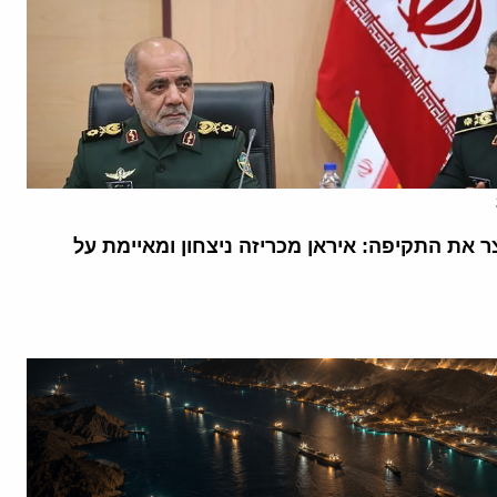
 את התקיפה: איראן מכריזה ניצחון ומאיימת על