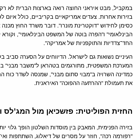
במקביל, מבט איראני החוצה רואה בארצות הברית לא רק 
בזירות אחרות. צעדים אמריקאיים בקריביים, כולל איום לס
כסימן לחידוש "דוקטרינת מונרו". דובר משרד החוץ מכנה 
הבינלאומי" ו"הפרה בוטה של המשפט הבינלאומי", וקורא ל
החד־צדדיות והתוקפניות של אמריקה".
העיניים נשואות גם לישראל. הדיווחים על הסערה סביב בק
המערכת המשפטית, מתורגמים בטהראן ל"משבר מבני" במד
כמדינה השרויה ב"מבוי סתום מבני", שמנסה לשדר כוח 
את תעמולת "ההרתעה ההפוכה" האיראנית.
החזית הפוליטית
:
פזשכיאן מול המג
’
לס ו
בזירה הפנימית, המאבק בין מוסדות השלטון הופך גלוי יו
"רפורמה רכה", חוזר על מסרים של דיאלוג, השתתפות ואי־