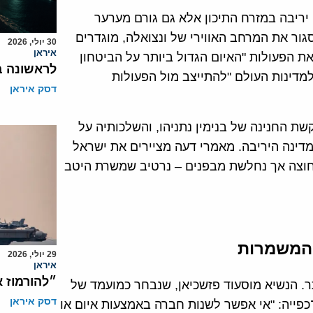
יריבה במזרח התיכון אלא גם גורם מערער
גור את המרחב האווירי של ונצואלה, מוגדרים
30 יולי, 2026
איראן
את הפעולות "האיום הגדול ביותר על הביטחון
לראשונה ב
מדינות העולם "להתייצב מול הפעולות
דסק איראן
שת החנינה של בנימין נתניהו, והשלכותיה על
ינה היריבה. מאמרי דעה מציירים את ישראל
החוצה אך נחלשת מבפנים – נרטיב שמשרת היטב
המשמרות
29 יולי, 2026
איראן
״להורמוז 
תר. הנשיא מוסעוד פזשכיאן, שנבחר כמועמד של
דסק איראן
כפייה: "אי אפשר לשנות חברה באמצעות איום או