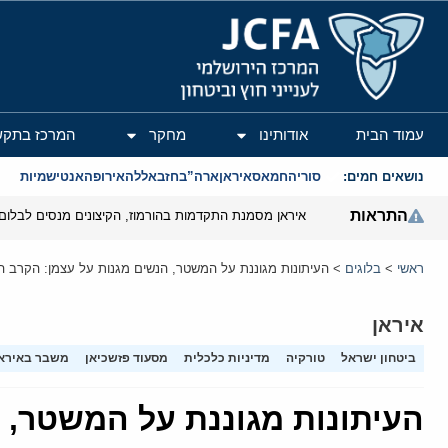
המרכז הירושלמי לענייני חוץ וביטחון
עמוד הבית
אודותינו
מחקר
המרכז בתקש
נושאים חמים:
סוריה
חמאס
איראן
ארה”ב
חזבאללה
אירופה
אנטישמיות
התראות
איראן מסמנת התקדמות בהורמוז, הקיצונים מנסים לבלום
ראשי
>
בלוגים
>
העיתונות מגוננת על המשטר, הנשים מגנות על עצמן: הקרב האמי
איראן
ביטחון ישראל
טורקיה
מדיניות כלכלית
מסעוד פזשכיאן
משבר באירא
העיתונות מגוננת על המשטר, הנ