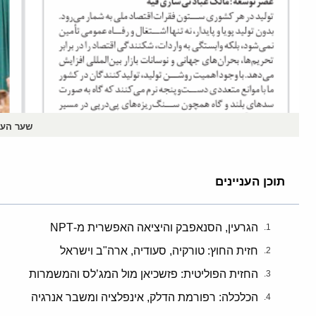
שער העיתון Asre Tosee: על המדיה להקפיד שלא להפיץ חשי
תוכן העניינים
הגרעין, הסנאפבק והיציאה האפשרית מ-NPT
חזית החוץ: טורקיה, סעודיה, ארה"ב וישראל
החזית הפוליטית: פזשכיאן מול המג’לס והמשמרות
הכלכלה: רפורמת הדלק, אינפלציה ומשבר אנרגיה