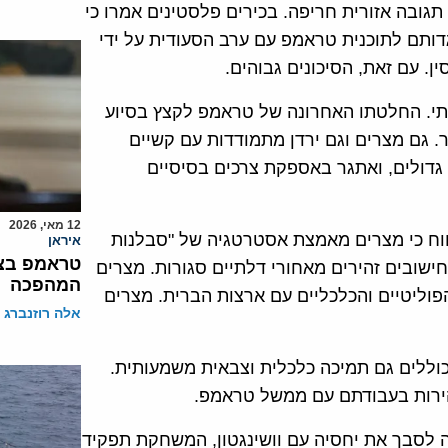
ובה אזורית חריפה. בכירים פלסטינים אמרו כי
דותם לתוכנית טראמפ עם ערב הסעודית על ידי
ן. עם זאת, הסיכונים גבוהים.
שנתי. החלטתו האחרונה של טראמפ לקצץ בסיוע
. גם מצרים וגם ירדן מתמודדות עם קשיים
 גדולים, ואתגר באספקת צרכים בסיסיים
12 מאי, 2026
 דיווח כי מצרים מאמצת אסטרטגיה של "סבלנות
איראן
טראמפ בצו
שובים זהירים מאחורי דלתיים סגורות. מצרים
המהפכה
וליטיים והכלכליים עם ארצות הברית. מצרים
אלה רוזנברג
כוללים גם תמיכה כלכלית וצבאית משמעותית.
הירות בעבודתם עם ממשל טראמפ.
לסבך את יחסיה עם וושינגטון, המשחקת תפקיד