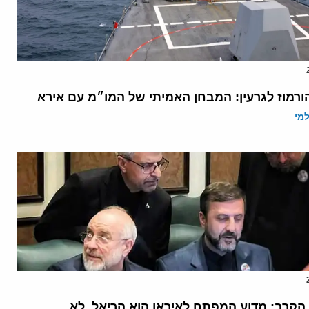
הורמוז לגרעין: המבחן האמיתי של המו״מ עם אירא
מי
הקרב: מדוע המפתח לאיראן הוא הריאל, לא