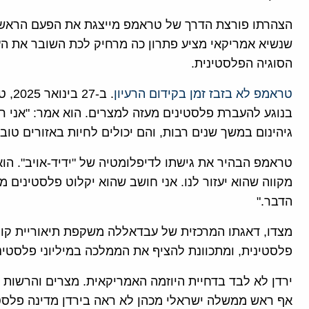
הצהרתו פורצת הדרך של טראמפ מייצגת את הפעם הראשונ
שנשיא אמריקאי מציע פתרון כה מרחיק לכת השובר את ה
הסוגיה הפלסטינית.
טראמפ לא בזבז זמן בקידום הרעיון
. ב-
בנוגע להעברת פלסטינים מעזה למצרים. הוא אמר: "אני רו
גיהינום במשך שנים רבות, והם יכולים לחיות באזורים טובים
טראמפ הבהיר את גישתו לדיפלומטיה של "ידיד-אויב". הוא צ
מקווה שהוא יעזור לנו. אני חושב שהוא יקלוט פלסטינים מ
הדבר."
מצדו, דאגתו המרכזית של עבדאללה משקפת תיאוריית קונס
פלסטינית, ומתכוונת להציף את הממלכה במיליוני פלסטיני
ירדן לא לבד בדחיית היוזמה האמריקאית. מצרים והרשות ה
אף ראש ממשלה ישראלי מכהן לא ראה בירדן מדינה פלסטי