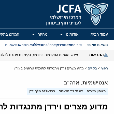
המרכז הירושלמי לענייני חוץ וביטחון
עמוד הבית
אודותינו
מחקר
המרכז בתקש
נושאים חמים:
סוריה
חמאס
איראן
ארה”ב
חזבאללה
אירופה
אנטישמיות
התראות
איראן מסמנת התקדמות בהורמוז, הקיצונים מנסים לבלום
ראשי
>
בלוגים
>
מדוע מצרים וירדן מתנגדות לתוכנית טראמפ בעזה?
אנטישמיות
,
ארה"ב
ביטחון מצרים
דונלד ג'יי טראמפ
עבדאללה מלך ירדן
מדוע מצרים וירדן מתנגדות ל