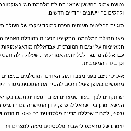
נטועה עמוק בחששן
ולהקים בה יישובים יהודיים חדשים.
סוגיית הפליטים העזתים הפכה למוקד עיקרי של העולם הע
מאז תחילת המלחמה, התקיימו הפגנות בהובלת האחים ה
המאיימות על יציבות המונרכיה. עבדאללה מודאג עמוקות מש
עבדאללה מתנגד לכל יוזמה אמריקאית שעלולה להיתפס כפ
וכן בגדה המערבית.
א-סיסי ניצב בפני מצב דומה. האחים המוסלמים במצרים ג
מחפשים באופן פעיל דרכים להסיר את התוכנית מסדר היום
יש תקדים לכך. בעוד שמצרים וערב הסעודית תמכו בקרי
המשא ומתן בין ישראל לרש"פ, ירדן התיישרה עם הרש"פ ב
2020, למרות שכללה מדינה פלסטינית בכ-70% מיהודה ושומרון (הגדה המערבית).
יוזמתו של טראמפ להעביר פלסטינים מעזה למצרים וירדן 