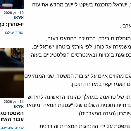
 שמאז תחילת מלחמת ה-7 באוקטובר, ישראל מתכננת בשקט ליישב מחדש את עזה
19 יוני, 2026
איראן
יו-טהרן: כ
רבי.
עודד עילם
מוסלמים בירדן בתמיכה בחמאס בעזה,
מירה על כוחו. לפי גורמי ביטחון ישראליים,
וגעת בזכויות ובאינטרסים הפלסטיניים בעזה
ם מהווים איום על יציבות המשטר. שני המנהיגים
 האמריקאי במזרח התיכון.
אתו של טראמפ במהלך כהונתו הראשונה לחידוש
14 יוני, 2026
דחיית תוכנית השלום שלו "עסקת המאה" מינואר
איראן
האסטרטגיה
עבור האזור,
נתפסת על ידי ההנהגות המצרית והירדנית
שגיב שטיינבר