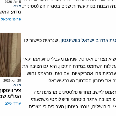
5 יולי, 2026
ברה הבנות בנות עשרות שנים בסוגיה הפלסטינית.
איראן
מדוע המשט
פרופ' מיכאל 
ת ארה"ב-ישראל בוושינגטון
, שנראית כיישור קו
יא מצרים א-סיסי, שניהם מקבלי סיוע אמריקאי
ת לוח השחמט במזרח התיכון. היא גם הציבה את
ערביות פרו-אמריקאיות. עם זאת, טראמפ נחוש
את פתרון הסכסוך הערבי-ישראלי.
28 יוני, 2026
איראן
ציר וויטקו
טראמפ ליישב מחדש פלסטינים מרצועת עזה
המו"מ שמ
פ מציבה אתגר ביטחוני ודיפלומטי משמעותי
עודד עילם
 בירושלים, גורמי ביטחון מעריכים כי מצרים