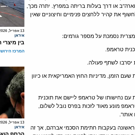
מארה"ב או דרך בעלות בריתה במפרץ. יתרה מכך,
חשוף את קהיר ללחצים פנימיים וחיצוניים שאין
13 אפריל, 2026
המצרית נסמכת על מספר גורמים:
איראן
בין מיצרי 
כנית טראמפ.
המרכז הירושל
 יסרבו לשתף פעולה.
שעם הזמן, מדיניות החוץ האמריקאית או כיוון
ת עם נחישותו של טראמפ ליישם את תוכנית
ראמפ מונע מאוד לזכות בפרס נובל לשלום,
אותו".
13 אפריל, 2026
הראשונה בעקבות חתימת הסכמי אברהם, אך זה
איראן
הכסף הוא 