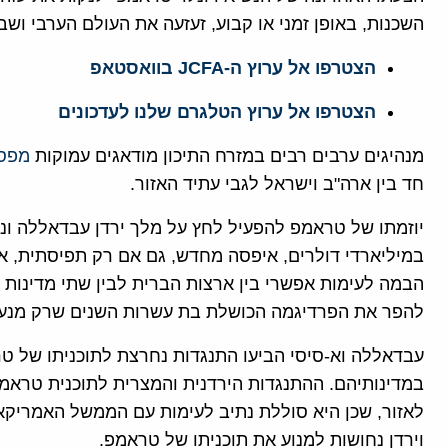
השכנות, באופן זמני או קבוע, זעזעה את העולם הערבי וש
הצטרפו אל ערוץ ה-JCFA בוואסטאפ
הצטרפו אל ערוץ הטלגרם שלנו לעדכונים
מנהיגים ערבים רבים במזרח התיכון מודאגים עמוקות
מפסג
חד בין ארה"ב וישראל לגבי עתיד האזור.
יוזמתו של טראמפ להפעיל לחץ על מלך ירדן עבדאללה ונש
במיליארדי דולרים, איפסה מחדש, גם אם רק תפיסתית, א
הבמה לעימות אפשרי בין ארצות הברית לבין שתי מדינות 
להפר את הפרדיגמה הכושלת בת עשרות השנים שרק מנעה 
עבדאללה וא-סיסי הביעו התנגדות נחרצת לתוכניתו של 
במדינותיהם. ההתנגדות הירדנית והמצרית לתוכנית טראמ
לאזור, שכן היא סוללת נתיב לעימות עם הממשל האמריקאי.
וירדן נחושות למנוע את תוכניתו של טראמפ.