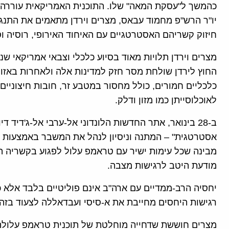
כהמשך ל"עסקת המאה" שלו. התוכנית האמריקאית עוררה תג
יו"ר הרש"פ מחמוד עבאס, מצרים וירדן מתאמים את התנג
חיזוק קשריהם האסטרטגיים עם האיחוד האירופי, רוסיה וסי
מצרים וירדן תלויות מאוד בסיוע כלכלי וצבאי אמריקאי 
החוץ לירדן שולחת מסר חזק למדינות אלה ולאחרות באזור
כלכליים חמורים, כולל מחסור במטבע זר, חובות חיצוניים
לאוכלוסייתן כמו מזון ודלק.
ב-28 בינואר, אתר החדשות הלונדוני אל-ערבי אל-ג'דיד
אסטרטגית" – המתנה וניסיון לנהל את המשבר באמצעות חי
מבינה שכל עימות ישיר עם טראמפ עלול לפגוע בקשריה הפ
מודעת היטב לרגישות מצבה.
יחסיה הרב-ממדיים עם ארה"ב אינם פוליטיים בלבד אלא 
רגישות היחסים מחייבת את א-סיסי ועבדאללה לצעוד בז
מצרים חוששת שדחייה מוחלטת של תוכנית טראמפ עלולה 