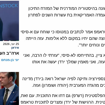
ה בהיסטוריה המודרנית של המזרח התיכון
עמדה האמריקאית בת עשרות השנים לפתרון
27 בינואר 2025, טראמפ אמר לכתבים במטוסו כי שוחח עם א-סיסי
צה שהם יחיו במקום ללא אלימות. עזה הייתה
25 יוני, 2026
 ונוחים יותר".
איראן
ארה"ב העני
יין, בהתייחסו לא-סיסי, "עזרתי לו הרבה, ואני
יוני בן-מנחם
עזה, ואני מאמין שמלך ירדן יעשה את אותו
פירציה ותיקה לפיה ישראל רואה בירדן מדינה
ם מהגדה המערבית (יהודה ושומרון) ועזה.
פלסטינית (רש"פ) גם דחו את התוכנית. עם זאת,
נית. הרגישות של ירדן ומצרים לתוכנית טראמפ