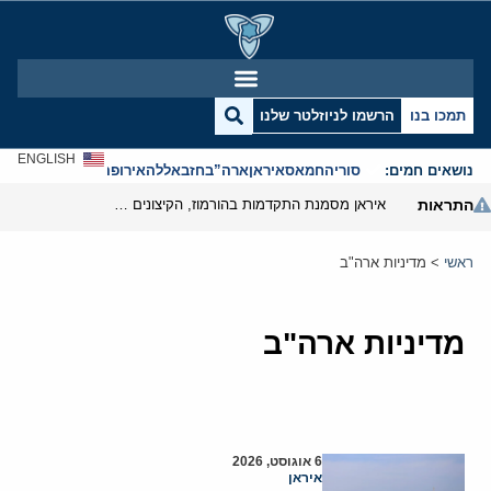
תמכו בנו
הרשמו לניוזלטר שלנו
ENGLISH
נושאים חמים:
סוריה
חמאס
איראן
ארה”ב
חזבאללה
אירופה
אנטישמיות
התראות
איראן מסמנת התקדמות בהורמוז, הקיצונים מנסים לבלום
ראשי
>
מדיניות ארה"ב
מדיניות ארה"ב
6 אוגוסט, 2026
איראן