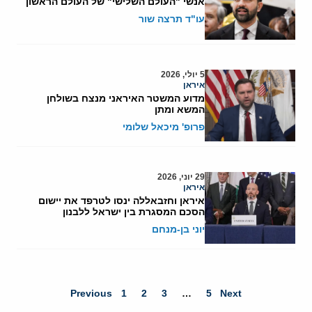
אנשי "העולם השלישי" של העולם הראשון
עו"ד תרצה שור
5 יולי, 2026
איראן
מדוע המשטר האיראני מנצח בשולחן
המשא ומתן
פרופ' מיכאל שלומי
29 יוני, 2026
איראן
איראן וחזבאללה ינסו לטרפד את יישום
הסכם המסגרת בין ישראל ללבנון
יוני בן-מנחם
Previous
1
2
3
…
5
Next