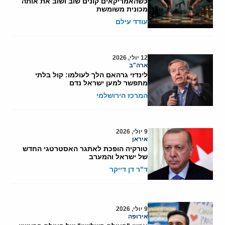
כשהאמריקאים קונים שוב ושוב את אותה
מכונית משומשת
עודד עילם
12 יולי, 2026
ארה"ב
לינדזי גרהאם הלך לעולמו: קול בלתי
מתפשר למען ישראל נדם
המרכז הירושלמי
9 יולי, 2026
איראן
טורקיה הופכת לאתגר האסטרטגי החדש
של ישראל והמערב
ד"ר דן דייקר
9 יולי, 2026
אירופה