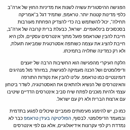
הפגישה ההיסטורית עשויה לשנות את מדיניות החוץ של ארה"ב
כלפי מדינות קטנות יותר. טראמפ, שתמיד דגל ב"אמריקה
תחילה", יכול להשתמש בה כדי להצדיק הפחתת מעורבות
בסכסוכים בינלאומיים. ישראל, כבעלת ברית קרובה של ארה"ב,
חייבת להבין שטראמפ פועל מתוך אינטרסים עסקיים, ולכן היא
חייבת להציג את עצמה כשותפה אסטרטגית שמביאה תועלת,
ולא רק כמדינה שתלויה בתמיכתו.
הלקח העיקרי מהפגישה הוא החשיבות הרבה של יועצים
ודיפלומטים ושל הכנה מעמיקה לפגישות, במיוחד מול מנהיגים
דומיננטיים כמו טראמפ. עלינו להבין את נקודות התורפה
והאינטרסים של הנשיא ולהתאים את האסטרטגיה, לשדר ביטחון
עצמי ולהיות מוכנים לפתח שיח סביב אינטרסים הדדיים שיטיבו
עם ארצות הברית ולא רק עם ישראל.
כמו כן, יש להימנע מעימותים פומביים שיכולים לפגוע בתדמית
ובמעמד הדיפלומטי. לבסוף,
הפוליטיקה בעידן טראמפ
כבר לא
נמדדת רק לפי עקרונות אידיאולוגיים, אלא גם לפי אינטרסים