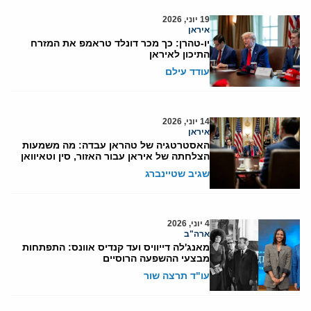
19 יוני, 2026
איראן
יו-טהרן: כך מכר דונלד טראמפ את המזרח
התיכון לאיראן
עודד עילם
14 יוני, 2026
איראן
האסטרטגיה של טהראן עבדה: מה משמעות
הצלחתה של איראן עבור האזור, סין וטאיוואן
שגיב שטיינברג
4 יוני, 2026
ארה"ב
מאנג'לה דייוויס ועד קנדיס אוונס: התפתחות
מבצעי ההשפעה הרוסיים
עו"ד תרצה שור