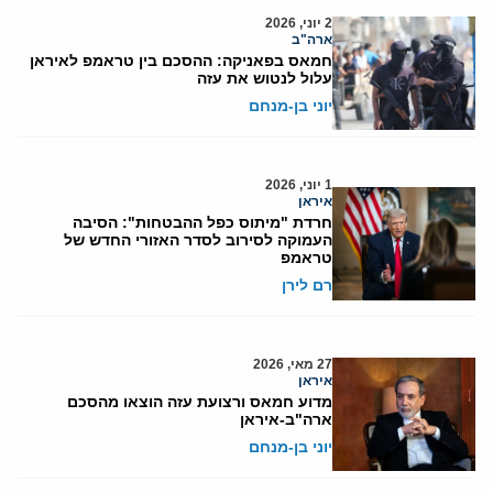
2 יוני, 2026
ארה"ב
חמאס בפאניקה: ההסכם בין טראמפ לאיראן
עלול לנטוש את עזה
יוני בן-מנחם
1 יוני, 2026
איראן
חרדת "מיתוס כפל ההבטחות": הסיבה
העמוקה לסירוב לסדר האזורי החדש של
טראמפ
רם לירן
27 מאי, 2026
איראן
מדוע חמאס ורצועת עזה הוצאו מהסכם
ארה"ב-איראן
יוני בן-מנחם