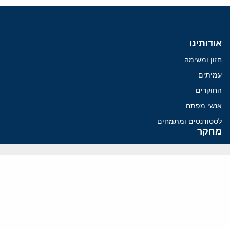
אודותינו
חזון ומשימה
עמיתים
החוקרים
אנשי מפתח
לסטודנטים ומתמחים
מחקר
תימן
תוניסיה
תהליך השלום
רוסיה
קנדה
קטאר
פלסטינים