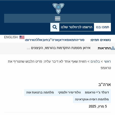
תמכו בנו
הרשמו לניוזלטר שלנו
ENGLISH
נושאים חמים:
סוריה
חמאס
איראן
ארה”ב
חזבאללה
אירופה
אנטישמיות
התראות
איראן מסמנת התקדמות בהורמוז, הקיצונים מנסים לבלום
ראשי
>
בלוגים
>
הזווית שאף אחד לא דיבר עליה: פריט הלבוש שהטריף את
טראמפ
ארה"ב
דונלד ג'יי טראמפ
וולודימיר זלנסקי
מלחמה ברצועת עזה
מלחמת רוסיה-אוקראינה
5 מרץ, 2025