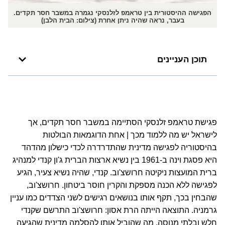
הפגישה ההיסטורית בין טראמפ לזלנסקי נגמרה במשבר חסר תקדים.
בעבר, נראה שהיה ניתן אחרת (צילום: הבית הלבן)
תוכן העניינים
פגישת טראמפ זלנסקי הסתיימה במשבר חסר תקדים, אך
לישראל יש מה ללמוד מכך | אחת הדוגמאות הבולטות
בהיסטוריה לפגישה מדינית שהתדרדרה לכדי כישלון מהדהד
היא פסגת וינה ב-1961 בין נשיא ארצות הברית ג'ון קנדי למנהיג
ברית המועצות ניקיטה חרושצ'וב. קנדי, שהיה נשיא צעיר, הגיע
לפגישה ללא הכנה מספקת והקרין חוסר ביטחון. חרושצ'וב,
שהבחין בכך, תקף אותו בנושאים רגישים לשני הצדדים כמו עניין
גרמניה. התוצאה הייתה הרת אסון: חרושצ'וב התרשם שקנדי
חלש ובלתי מנוסה, מה שהוביל אותו להסלמה מדינית שהגיעה