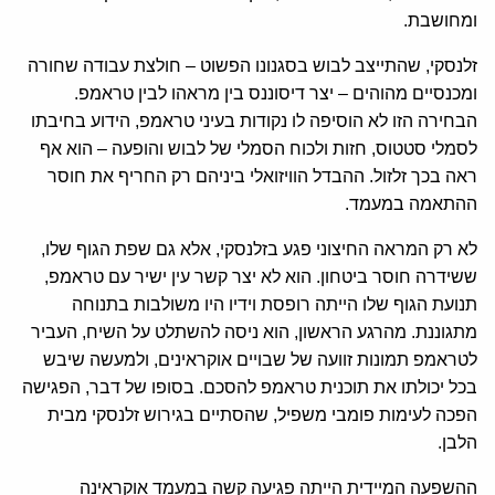
ומחושבת.
זלנסקי, שהתייצב לבוש בסגנונו הפשוט – חולצת עבודה שחורה
ומכנסיים מהוהים – יצר דיסוננס בין מראהו לבין טראמפ.
הבחירה הזו לא הוסיפה לו נקודות בעיני טראמפ, הידוע בחיבתו
לסמלי סטטוס, חזות ולכוח הסמלי של לבוש והופעה – הוא אף
ראה בכך זלזול. ההבדל הוויזואלי ביניהם רק החריף את חוסר
ההתאמה במעמד.
לא רק המראה החיצוני פגע בזלנסקי, אלא גם שפת הגוף שלו,
ששידרה חוסר ביטחון. הוא לא יצר קשר עין ישיר עם טראמפ,
תנועת הגוף שלו הייתה רופסת וידיו היו משולבות בתנוחה
מתגוננת. מהרגע הראשון, הוא ניסה להשתלט על השיח, העביר
לטראמפ תמונות זוועה של שבויים אוקראינים, ולמעשה שיבש
בכל יכולתו את תוכנית טראמפ להסכם. בסופו של דבר, הפגישה
הפכה לעימות פומבי משפיל, שהסתיים בגירוש זלנסקי מבית
הלבן.
ההשפעה המיידית הייתה פגיעה קשה במעמד אוקראינה