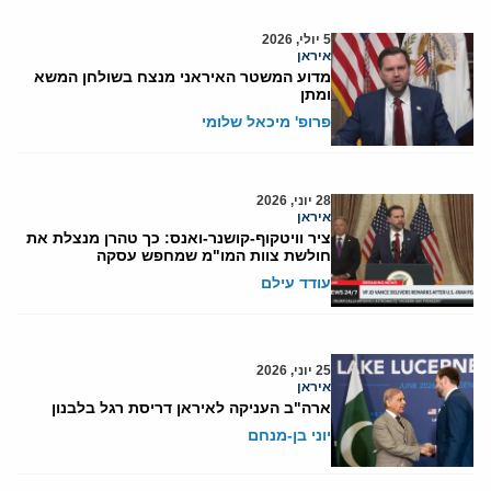
5 יולי, 2026
איראן
מדוע המשטר האיראני מנצח בשולחן המשא
ומתן
פרופ' מיכאל שלומי
28 יוני, 2026
איראן
ציר וויטקוף-קושנר-ואנס: כך טהרן מנצלת את
חולשת צוות המו"מ שמחפש עסקה
עודד עילם
25 יוני, 2026
איראן
ארה"ב העניקה לאיראן דריסת רגל בלבנון
יוני בן-מנחם