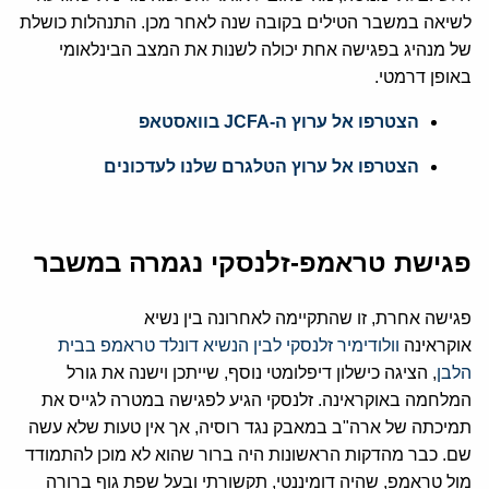
לשיאה במשבר הטילים בקובה שנה לאחר מכן. התנהלות כושלת
של מנהיג בפגישה אחת יכולה לשנות את המצב הבינלאומי
באופן דרמטי.
הצטרפו אל ערוץ ה-JCFA בוואסטאפ
הצטרפו אל ערוץ הטלגרם שלנו לעדכונים
פגישת טראמפ-זלנסקי נגמרה במשבר
פגישה אחרת, זו שהתקיימה לאחרונה בין נשיא
אוקראינה
וולודימיר זלנסקי לבין הנשיא דונלד טראמפ בבית
הלבן
, הציגה כישלון דיפלומטי נוסף, שייתכן וישנה את גורל
המלחמה באוקראינה. זלנסקי הגיע לפגישה במטרה לגייס את
תמיכתה של ארה"ב במאבק נגד רוסיה, אך אין טעות שלא עשה
שם. כבר מהדקות הראשונות היה ברור שהוא לא מוכן להתמודד
מול טראמפ, שהיה דומיננטי, תקשורתי ובעל שפת גוף ברורה