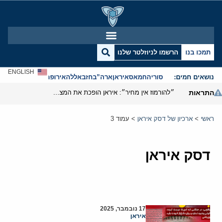
תמכו בנו
הרשמו לניוזלטר שלנו
ENGLISH
נושאים חמים:
סוריה
חמאס
איראן
ארה”ב
חזבאללה
אירופה
אנטישמיות
התראות
״להורמוז אין מחיר״: איראן הופכת את המצר לקו אדום במלחמה
ראשי
>
ארכיון של דסק איראן
>
עמוד 3
דסק איראן
17 נובמבר, 2025
איראן