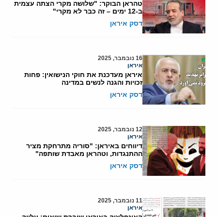
טהראן הבוקר: "שלושה מקרי הצתה עצמית
ב-12 ימים – זה כבר לא מקרי"
דסק איראן
16 נובמבר, 2025
איראן
איראן מעדכנת את חוקי הנישואין: פחות
זכויות והגנה לנשים במדינה
דסק איראן
12 נובמבר, 2025
איראן
דיווחים באיראן: "סוריה מתרחקת מציר
ההתנגדות, וטהראן מאבדת שותפה"
דסק איראן
11 נובמבר, 2025
איראן
האינפלציה באיראן שוברת שיאים: עלייה