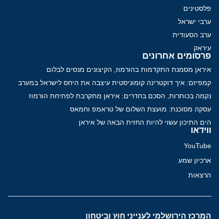
פלסטינים
ערבי ישראל
ערב הסעודית
עיראק
פרסומים אחרונים
איראן מסמנת התקדמות בהורמוז, הקיצונים מנסים לבלום
קמפיזם: איך דוקטרינה קומוניסטית עיצבה את היחס לישראל במערב
נקמה בכותרות, הסכם בחדרים: איראן מתקרבת לפתיחת הורמוז
עסקה מסוכנת: מועצת השלום של טראמפ וחמאס
הים התיכון עשוי להיות החזית הבאה של איראן
ווידאו
YouTube
ארכיון שמע
הרצאות
המרכז הירושלמי לענייני חוץ וביטחון